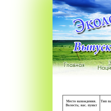
Место нахождения.
Тип п
Волость; нас. пункт