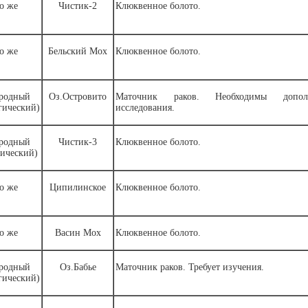
о же
Чистик-2
Клюквенное болото.
о же
Бельский Мох
Клюквенное болото.
родный
Оз.Островито
Маточник раков. Необходимы дополн
гический)
исследования.
родный
Чистик-3
Клюквенное болото.
нический)
о же
Ципилинское
Клюквенное болото.
о же
Васин Мох
Клюквенное болото.
родный
Оз.Бабье
Маточник раков. Требует изучения.
гический)