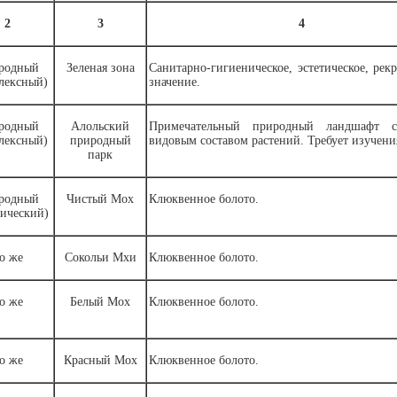
2
3
4
родный
Зеленая зона
Санитарно-гигиеническое, эстетическое, рек
лексный)
значение.
родный
Алольский
Примечательный природный ландшафт с
лексный)
природный
видовым составом растений. Требует изучени
парк
родный
Чистый Мох
Клюквенное болото.
нический)
о же
Сокольи Мхи
Клюквенное болото.
о же
Белый Мох
Клюквенное болото.
о же
Красный Мох
Клюквенное болото.