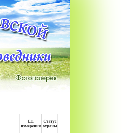
Ед.
Статус
измерения
охраны