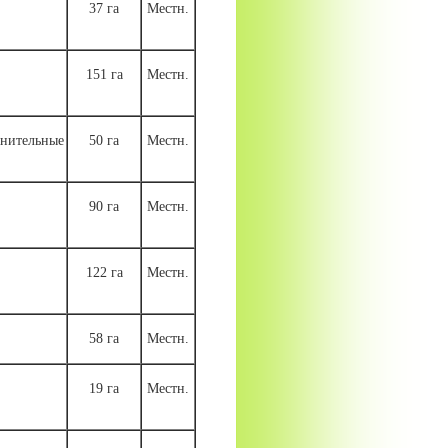
37 га
Местн.
151 га
Местн.
ительные
50 га
Местн.
90 га
Местн.
122 га
Местн.
58 га
Местн.
19 га
Местн.