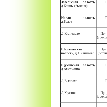
Забельская волость,
Т
д.Концы (бывшая)
Новая волость,
Т
д.Белое
Д.Кузнецово
При
(зооло
Шалаховская
При
волость,
д.Житниково
(бота
Щукинская волость,
Т
д.Амельчино
Д.Выплоха
Т
Д.Красное
При
(зооло