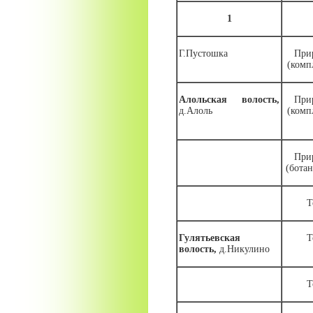
1
Г.Пустошка
При
(комп
Алольская волость,
При
д.Алоль
(комп
При
(бота
Т
Гулятьевская
Т
волость,
д.Никулино
Т