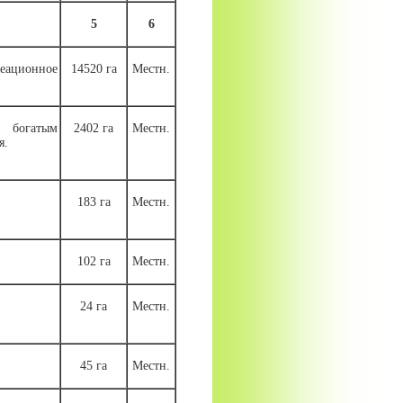
5
6
реационное
14520 га
Местн.
 богатым
2402 га
Местн.
я.
183 га
Местн.
102 га
Местн.
24 га
Местн.
45 га
Местн.