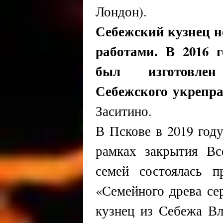
Лондон).
Себежский кузнец н
работами. В 2016
был изготовле
Себежского укрепр
Заситино.
В Пскове в 2019 год
рамках закрытия Вс
семей состоялась п
«Семейного древа се
кузнец из Себежа В