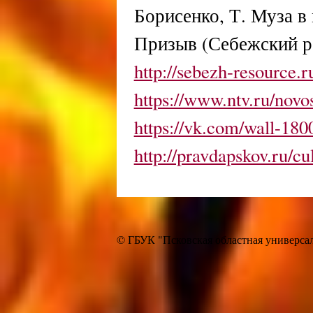
Борисенко, Т. Муза в 
Призыв (Себежский р-н)
http://sebezh-resource.
https://www.ntv.ru/novo
https://vk.com/wall-18
http://pravdapskov.ru/c
© ГБУК "Псковская областная универсал