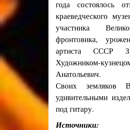
года состоялось о
краеведческого муз
участника Велик
фронтовика, уроже
артиста СССР Зи
Художником-кузнецо
Анатольевич.
Своих земляков В
удивительными изде
под гитару.
Источники: