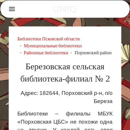
Библиотеки Псковской области
Муниципальные библиотеки
Районные библиотеки
Порховский район
Березовская сельская
библиотека-филиал № 2
Адрес:
182644,
Порховский
р-н,
п
/о
Береза
Библиотеки – филиалы МБУК
«
Порховская
ЦБС» не похожи одна
на другую. У каждой есть своя