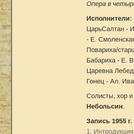
Опера в четыр
Исполнители:
ЦарьСалтан - 
- Е. Смоленская
Повариха/старш
Бабариха - Е. 
Царевна Лебедь
Гонец - Ал. Ив
Солисты, хор 
Небольсин
.
Запись 1955 г.
1. Интродукция