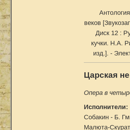
Антология
веков [Звукозап
Диск 12 : 
кучки. Н.А. Р
изд.]. - Эле
Царская не
Опера в четыр
Исполнители:
Собакин - Б. Г
Малюта-Скурато