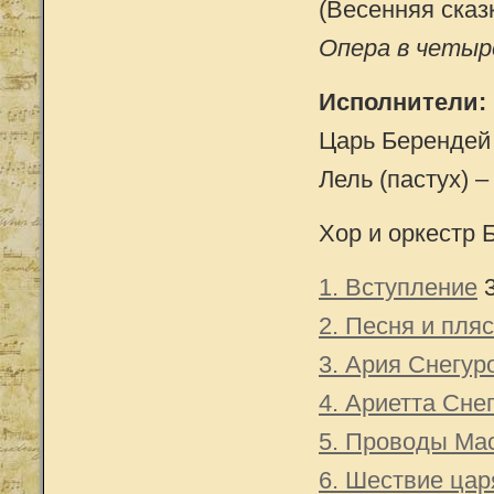
(Весенняя сказ
Опера в четыр
Исполнители:
Царь Берендей 
Лель (пастух) –
Хор и оркестр 
1. Вступление
3
2. Песня и пля
3. Ария Снегур
4. Ариетта Сне
5. Проводы Ма
6. Шествие цар