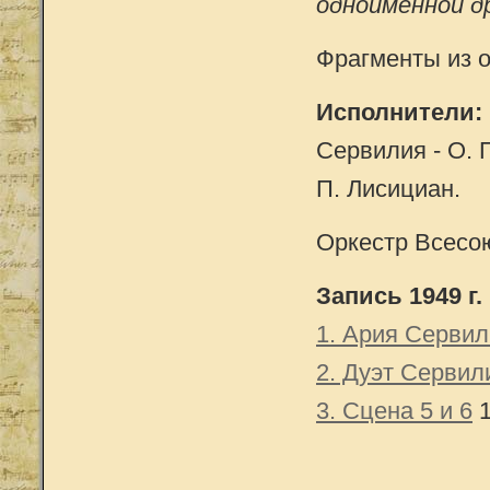
одноименной д
Фрагменты из 
Исполнители:
Сервилия - О. П
П. Лисициан.
Оркестр Всесо
Запись 1949 г.
1. Ария Серви
2. Дуэт Сервил
3. Сцена 5 и 6
1