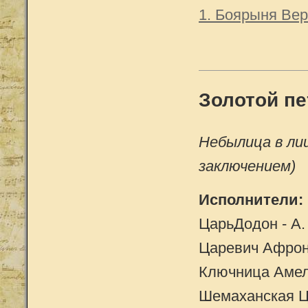
1. Боярыня Ве
Золотой п
Небылица в лиц
заключением)
Исполнители:
ЦарьДодон - А.
Царевич Афрон 
Ключница Амелф
Шемаханская Ца