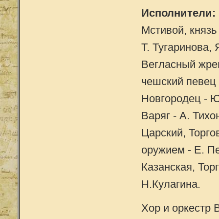
Исполнители:
Мстивой, князь 
Т. Тугаринова, 
Вегласный жрец
чешский певец 
Новгородец - Ю
Варяг - А. Тихо
Царский, Торго
оружием - Е. П
Казанская, Тор
Н.Кулагина.
Хор и оркестр 