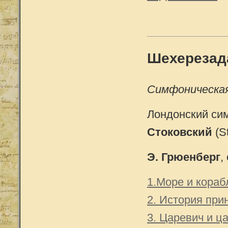
Шехерезад
Симфоническая 
Лондонский си
Стоковский
(S
Э. Грюенберг
,
1.Море и кора
2. История при
3. Царевич и ц