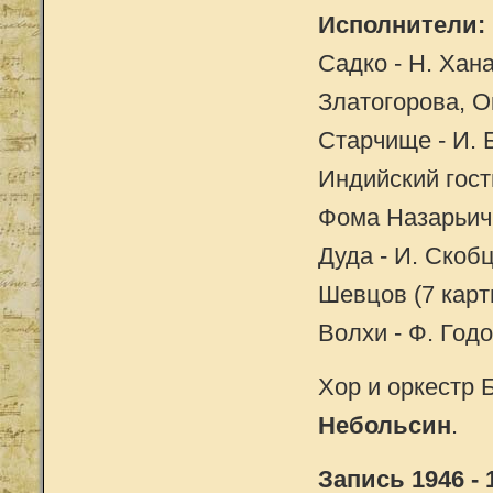
Исполнители:
Садко - Н. Хана
Златогорова, О
Старчище - И. Б
Индийский гость
Фома Назарьич 
Дуда - И. Скобц
Шевцов (7 карт
Волхи - Ф. Год
Хор и оркестр
Небольсин
.
Запись 1946 - 1