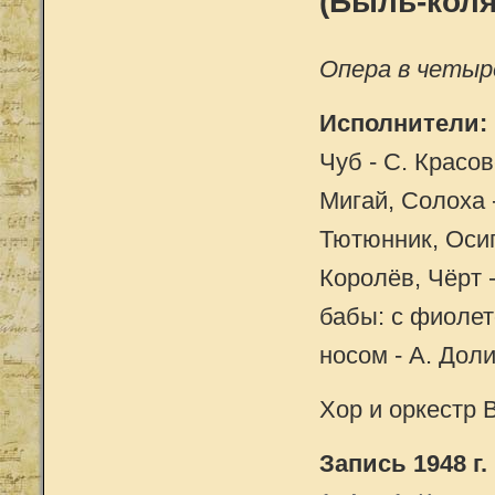
(Б
ыль-коля
Опера в четыр
Исполнители:
Чуб - С. Красов
Мигай, Солоха -
Тютюнник, Осип
Королёв, Чёрт -
бабы: с фиолет
носом - А. Доли
Хор и оркестр
Запись 1948 г.