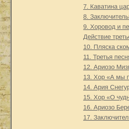
7. Каватина ца
8. Заключитель
9. Хоровод и п
Действие треть
10. Пляска ско
11. Третья пес
12. Ариозо Миз
13. Хор «А мы 
14. Ария Снегу
15. Хор «О чуд
16. Ариозо Бер
17. Заключител