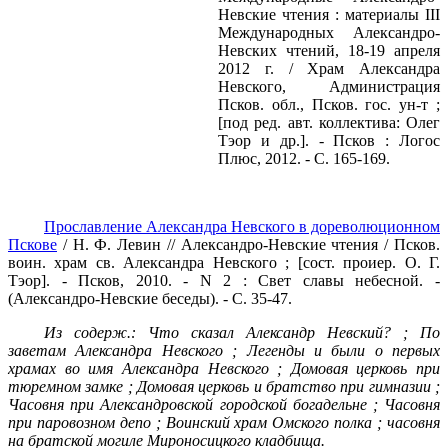
Невские чтения : материалы III
Международных Александро-
Невских чтений, 18-19 апреля
2012 г
. / Храм Александра
Невского, Администрация
Псков. обл., Псков. гос. ун-т ;
[под ред. авт. коллектива: Олег
Тэор и др.]. - Псков : Логос
Плюс, 2012. - С. 165-169.
Прославление Александра Невского в дореволюционном
Пскове
/ Н. Ф. Левин // Александро-Невские чтения / Псков.
воин. храм св. Александра Невского ; [сост. проиер. О. Г.
Тэор]. - Псков, 2010. - N 2 : Свет славы небесной. -
(Александро-Невские беседы). - С. 35-47.
Из содерж.: Что сказал Александр Невский? ; По
заветам Александра Невского ; Легенды и были о первых
храмах во имя Александра Невского ; Домовая церковь при
тюремном замке ; Домовая церковь и братство при гимназии ;
Часовня при Александровской городской богадельне ; Часовня
при паровозном депо ; Воинский храм Омского полка ; часовня
на братской могиле Мироносицкого кладбища.