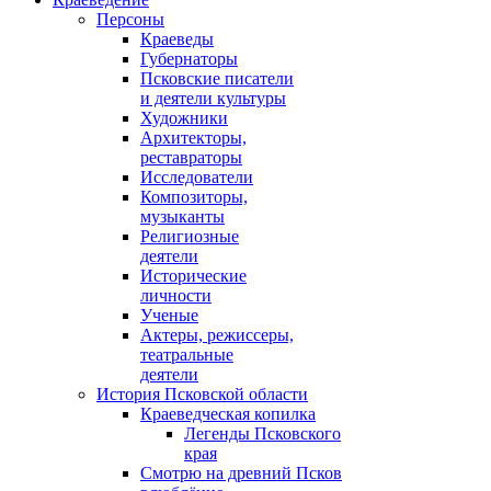
Персоны
Краеведы
Губернаторы
Псковские писатели
и деятели культуры
Художники
Архитекторы,
реставраторы
Исследователи
Композиторы,
музыканты
Религиозные
деятели
Исторические
личности
Ученые
Актеры, режиссеры,
театральные
деятели
История Псковской области
Краеведческая копилка
Легенды Псковского
края
Смотрю на древний Псков