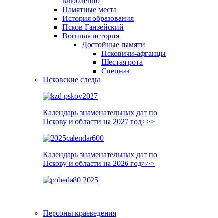
влюблённо
Памятные места
История образования
Псков Ганзейский
Военная история
Достойные памяти
Псковичи-афганцы
Шестая рота
Спецназ
Псковские следы
Календарь знаменательных дат по
Пскову и области на 2027 год>>>
Календарь знаменательных дат по
Пскову и области на 2026 год>>>
Персоны краеведения