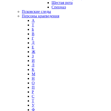
Шестая рота
Спецназ
Псковские следы
Персоны краеведения
А
T
Б
В
Г
Д
Е
Ж
З
И
Л
К
М
Н
О
П
Р
С
Т
У
Ф