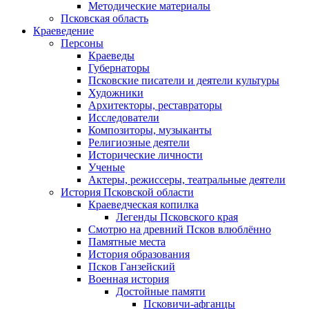
Методические материалы
Псковская область
Краеведение
Персоны
Краеведы
Губернаторы
Псковские писатели и деятели культуры
Художники
Архитекторы, реставраторы
Исследователи
Композиторы, музыканты
Религиозные деятели
Исторические личности
Ученые
Актеры, режиссеры, театральные деятели
История Псковской области
Краеведческая копилка
Легенды Псковского края
Смотрю на древний Псков влюблённо
Памятные места
История образования
Псков Ганзейский
Военная история
Достойные памяти
Псковичи-афганцы