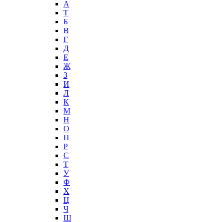
А
T
Б
В
Г
Д
Е
Ж
З
И
Л
К
М
Н
О
П
Р
С
Т
У
Ф
Х
Ц
Ч
Ш