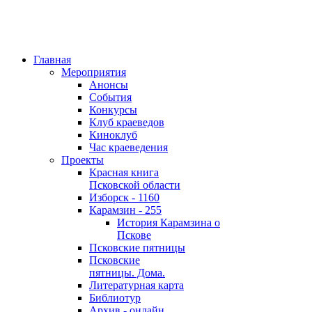
Главная
Мероприятия
Анонсы
События
Конкурсы
Клуб краеведов
Киноклуб
Час краеведения
Проекты
Красная книга
Псковской области
Изборск - 1160
Карамзин - 255
История Карамзина о
Пскове
Псковские пятницы
Псковские
пятницы. Дома.
Литературная карта
Библиотур
Архив - онлайн