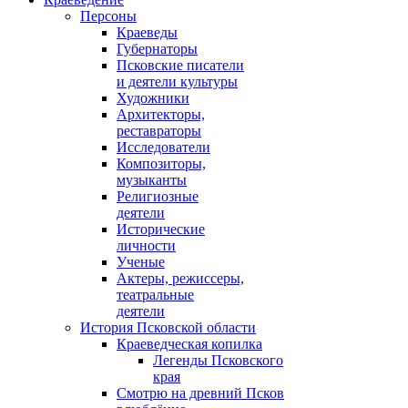
Персоны
Краеведы
Губернаторы
Псковские писатели
и деятели культуры
Художники
Архитекторы,
реставраторы
Исследователи
Композиторы,
музыканты
Религиозные
деятели
Исторические
личности
Ученые
Актеры, режиссеры,
театральные
деятели
История Псковской области
Краеведческая копилка
Легенды Псковского
края
Смотрю на древний Псков