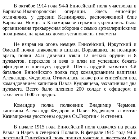
В октябре 1914 года 94-й Енисейский полк участвовал в
Варшаво-Ивангородской операции. Здесь енисейцы
отличились у деревни Казимиржев, расположенной близ
Варшавы. Немцы в Казимиржеве серьезно укрепились: была
организована трехъярусная оборона с семью артиллерийскими
позициями, на крышах домов установлены пулеметы.
Не взирая на огонь немцев Енисейский, Иркутский и
Омский полки атаковали в штыки. Ворвавшись на позицию
врага, полки 24-й дивизии взяли 12 легких орудий и 8
пулеметов, переколов и взяв в плен не успевших бежать
офицеров и прислугу орудий. Шесть орудий захватил 3-й
батальон Енисейского полка под командованием капитана
Александра Федорова. Отличилась также рота енисейцев под
командованием капитана Павла Кудрявцева, захватившая два
пулемета. Всего было пленено 200 солдат с офицером и
захвачено 1600 снарядов.
Командир полка полковник Владимир Чермоев,
капитаны Александр Федоров и Павел Кудрявцев за взятие
Казимиржева удостоены ордена Св.Георгия 4-й степени.
В начале 1915 года Енисейский полк сражался на реках
Равка и Нарев в северной Польше. В феврале 1915 года 94-й
пехотный Енисейский полк принял участие в жестоком бою