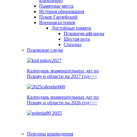
влюблённо
Памятные места
История образования
Псков Ганзейский
Военная история
Достойные памяти
Псковичи-афганцы
Шестая рота
Спецназ
Псковские следы
Календарь знаменательных дат по
Пскову и области на 2027 год>>>
Календарь знаменательных дат по
Пскову и области на 2026 год>>>
Персоны краеведения