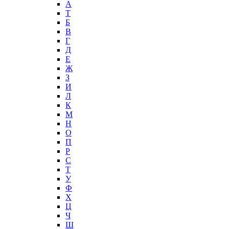
А
T
Б
В
Г
Д
Е
Ж
З
И
Л
К
М
Н
О
П
Р
С
Т
У
Ф
Х
Ц
Ч
Ш