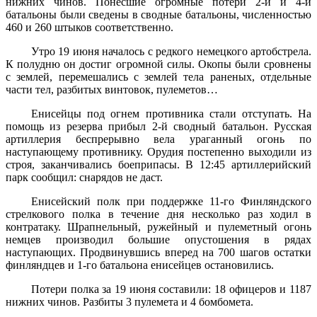
нижних чинов. Понесшие огромные потери 2-й и 4-й
батальоны были сведены в сводные батальоны, численностью
460 и 260 штыков соответственно.
Утро 19 июня началось с редкого немецкого артобстрела.
К полудню он достиг огромной силы. Окопы были сровнены
с землей, перемешались с землей тела раненых, отдельные
части тел, разбитых винтовок, пулеметов…
Енисейцы под огнем противника стали отступать. На
помощь из резерва прибыл 2-й сводный батальон. Русская
артиллерия беспрерывно вела ураганный огонь по
наступающему противнику. Орудия постепенно выходили из
строя, заканчивались боеприпасы. В 12:45 артиллерийский
парк сообщил: снарядов не даст.
Енисейский полк при поддержке 11-го Финляндского
стрелкового полка в течение дня несколько раз ходил в
контратаку. Шрапнельный, ружейный и пулеметный огонь
немцев производил большие опустошения в рядах
наступающих. Продвинувшись вперед на 700 шагов остатки
финляндцев и 1-го батальона енисейцев остановились.
Потери полка за 19 июня составили: 18 офицеров и 1187
нижних чинов. Разбиты 3 пулемета и 4 бомбомета.