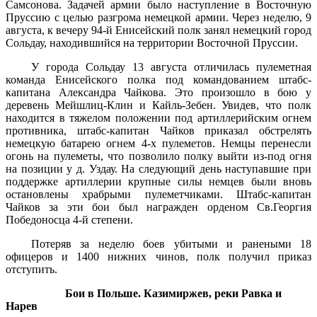
Самсонова. Задачей армии было наступление в Восточную
Пруссию с целью разгрома немецкой армии. Через неделю, 9
августа, к вечеру 94-й Енисейский полк занял немецкий город
Сольдау, находившийся на территории Восточной Пруссии.
У города Сольдау 13 августа отличилась пулеметная
команда Енисейского полка под командованием штабс-
капитана Александра Чайкова. Это произошло в бою у
деревень Мейшлиц-Клин и Кайль-Зебен. Увидев, что полк
находится в тяжелом положении под артиллерийским огнем
противника, штабс-капитан Чайков приказал обстрелять
немецкую батарею огнем 4-х пулеметов. Немцы перенесли
огонь на пулеметы, что позволило полку выйти из-под огня
на позиции у д. Уздау. На следующий день наступавшие при
поддержке артиллерии крупные силы немцев были вновь
остановлены храбрыми пулеметчиками. Штабс-капитан
Чайков за эти бои был награжден орденом Св.Георгия
Победоносца 4-й степени.
Потеряв за неделю боев убитыми и ранеными 18
офицеров и 1400 нижних чинов, полк получил приказ
отступить.
Бои в Польше. Казимиржев, реки Равка и
Нарев