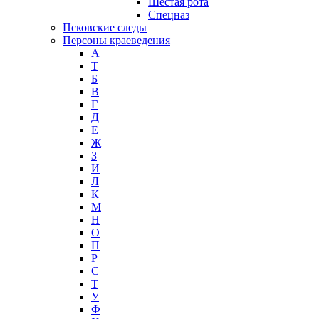
Шестая рота
Спецназ
Псковские следы
Персоны краеведения
А
T
Б
В
Г
Д
Е
Ж
З
И
Л
К
М
Н
О
П
Р
С
Т
У
Ф