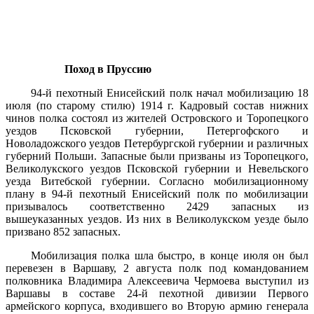
Поход в Пруссию
94-й пехотный Енисейский полк начал мобилизацию 18
июля (по старому стилю) 1914 г. Кадровый состав нижних
чинов полка состоял из жителей Островского и Торопецкого
уездов Псковской губернии, Петергофского и
Новоладожского уездов Петербургской губернии и различных
губерний Польши. Запасные были призваны из Торопецкого,
Великолукского уездов Псковской губернии и Невельского
уезда Витебской губернии. Согласно мобилизационному
плану в 94-й пехотный Енисейский полк по мобилизации
призывалось соответственно 2429 запасных из
вышеуказанных уездов. Из них в Великолукском уезде было
призвано 852 запасных.
Мобилизация полка шла быстро, в конце июля он был
перевезен в Варшаву, 2 августа полк под командованием
полковника Владимира Алексеевича Чермоева выступил из
Варшавы в составе 24-й пехотной дивизии Первого
армейского корпуса, входившего во Вторую армию генерала