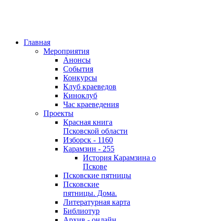
Главная
Мероприятия
Анонсы
События
Конкурсы
Клуб краеведов
Киноклуб
Час краеведения
Проекты
Красная книга
Псковской области
Изборск - 1160
Карамзин - 255
История Карамзина о
Пскове
Псковские пятницы
Псковские
пятницы. Дома.
Литературная карта
Библиотур
Архив - онлайн