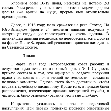
Упорным боем 16-19 июня, несмотря на потерю 2/3
состава, была решена участь намечавшегося немцами прорыва
фронта 8-й армии на Луцк, прорыв был окончательно
предотвращен.
Далее, в 1916 году, полк сражался на реке Стоход. На
Юго-Западном фронте 24 пехотная дивизия получила у
австрийцев следующую характеристику: «очень надежна». В
дальнейшем дивизия неоднократно перебрасывалась с фронта
на фронт. После Февральской революции дивизия находилась
на Северном фронте.
Эпилог
1 марта 1917 года Петроградский совет рабочих и
депутатов издал печально известный приказ № 1. Сущность
приказа состояла в том, что офицеры и солдаты получили
право участвовать в политической деятельности – создавать
полковые комитеты. Одного этого было достаточно, чтобы
взорвать армейскую дисциплину. Кроме того, в приказе были
распоряжения, изменяющие правила внутренней службы, в
частности, было отменено «отдание чести вне службы».
Напряжение усилилось в связи с подготовкой
наступления. При первых попытках провести оперативные