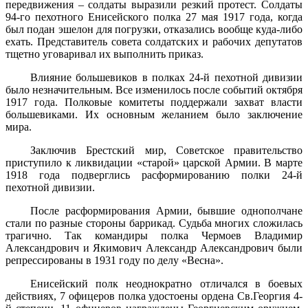
передвижения – солдаты выразили резкий протест. Солдаты
94-го пехотного Енисейского полка 27 мая 1917 года, когда
был подан эшелон для погрузки, отказались вообще куда-либо
ехать. Представитель совета солдатских и рабочих депутатов
тщетно уговаривал их выполнить приказ.
Влияние большевиков в полках 24-й пехотной дивизии
было незначительным. Все изменилось после событий октября
1917 года. Полковые комитеты поддержали захват власти
большевиками. Их основным желанием было заключение
мира.
Заключив Брестский мир, Советское правительство
приступило к ликвидации «старой» царской Армии. В марте
1918 года подверглись расформированию полки 24-й
пехотной дивизии.
После расформирования Армии, бывшие однополчане
стали по разные стороны баррикад. Судьба многих сложилась
трагично. Так командиры полка Чермоев Владимир
Александрович и Якимович Александр Александрович были
репрессированы в 1931 году по делу «Весна».
Енисейский полк неоднократно отличался в боевых
действиях, 7 офицеров полка удостоены ордена Св.Георгия 4-