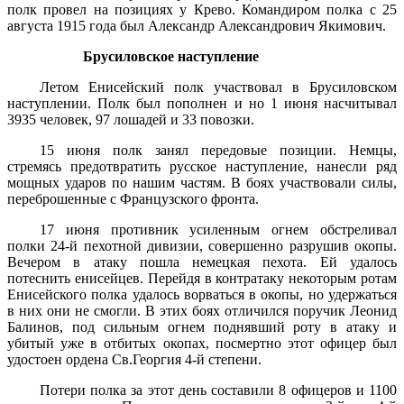
полк провел на позициях у Крево. Командиром полка с 25
августа 1915 года был Александр Александрович Якимович.
Брусиловское наступление
Летом Енисейский полк участвовал в Брусиловском
наступлении. Полк был пополнен и но 1 июня насчитывал
3935 человек, 97 лошадей и 33 повозки.
15 июня полк занял передовые позиции. Немцы,
стремясь предотвратить русское наступление, нанесли ряд
мощных ударов по нашим частям. В боях участвовали силы,
переброшенные с Французского фронта.
17 июня противник усиленным огнем обстреливал
полки 24-й пехотной дивизии, совершенно разрушив окопы.
Вечером в атаку пошла немецкая пехота. Ей удалось
потеснить енисейцев. Перейдя в контратаку некоторым ротам
Енисейского полка удалось ворваться в окопы, но удержаться
в них они не смогли. В этих боях отличился поручик Леонид
Балинов, под сильным огнем поднявший роту в атаку и
убитый уже в отбитых окопах, посмертно этот офицер был
удостоен ордена Св.Георгия 4-й степени.
Потери полка за этот день составили 8 офицеров и 1100