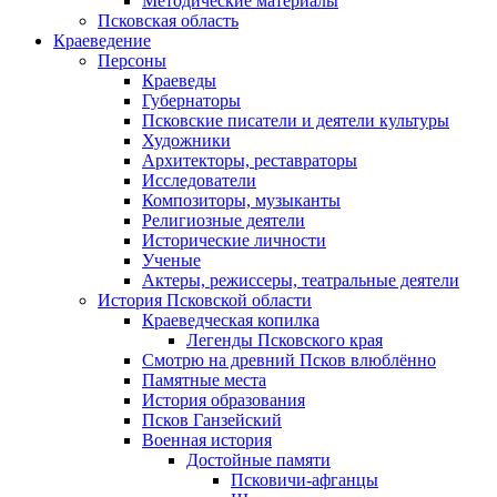
Методические материалы
Псковская область
Краеведение
Персоны
Краеведы
Губернаторы
Псковские писатели и деятели культуры
Художники
Архитекторы, реставраторы
Исследователи
Композиторы, музыканты
Религиозные деятели
Исторические личности
Ученые
Актеры, режиссеры, театральные деятели
История Псковской области
Краеведческая копилка
Легенды Псковского края
Смотрю на древний Псков влюблённо
Памятные места
История образования
Псков Ганзейский
Военная история
Достойные памяти
Псковичи-афганцы