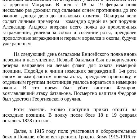
за деревню Моцарже. В ночь с 18 на 19 февраля полк
несколько раз доходил под сильным огнем противника до его
окопов, доводя дело до штыковых схваток. Офицеры вели
солдат личным примером – командир одной из рот поручик
Александр Андреев впереди всего полка до проволочных
заграждений, увлекая за собой и соседние роты, преодолев
проволочные заграждения и первым ворвался в окопы, будучи
уже раненым.
На следующий день батальоны Енисейского полка вновь
перешли в наступление. Первый батальон был из корпусного
резерва направлен на левый фланг для охвата немецкой
позиции. Подойдя к линии немецких заграждений, 1-я рота
своим левым флангом повела атаку, преодолев проволоку, и
отдельным группам пехотинцев удалось ворваться в немецкие
окопы. В это время был убит капитан Федоров,
возглавлявший атаку батальона. Посмертно капитан Федоров
был удостоен Георгиевского оружия.
Роты залегли. Ночью поступил приказ отойти на
исходные позиции. В полку после боев 18 и 19 февраля
осталось 1828 штыков.
Далее, в 1915 году полк участвовал в оборонительных
боях в Польше, оборонял крепость Гродно. Зиму 1915-1916 гг.