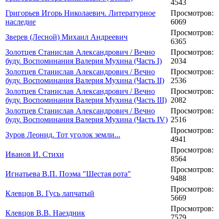
4543
Григорьев Игорь Николаевич. Литературное
Просмотров:
наследие
6069
Просмотров:
Зверев (Лесной) Михаил Андреевич
6365
Золотцев Станислав Александрович / Вечно
Просмотров:
буду. Воспоминания Валерия Мухина (Часть I)
2034
Золотцев Станислав Александрович / Вечно
Просмотров:
буду. Воспоминания Валерия Мухина (Часть II)
2536
Золотцев Станислав Александрович / Вечно
Просмотров:
буду. Воспоминания Валерия Мухина (Часть III)
2082
Золотцев Станислав Александрович / Вечно
Просмотров:
буду. Воспоминания Валерия Мухина (Часть IV)
2516
Просмотров:
Зуров Леонид. Тот уголок земли...
4941
Просмотров:
Иванов И. Стихи
8564
Просмотров:
Игнатьева В.П. Поэма "Шестая рота"
9488
Просмотров:
Клевцов В. Гусь лапчатый
5669
Просмотров:
Клевцов В.В. Наездник
7579