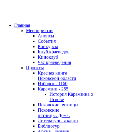
Главная
Мероприятия
Анонсы
События
Конкурсы
Клуб краеведов
Киноклуб
Час краеведения
Проекты
Красная книга
Псковской области
Изборск - 1160
Карамзин - 255
История Карамзина о
Пскове
Псковские пятницы
Псковские
пятницы. Дома.
Литературная карта
Библиотур
Архив - онлайн