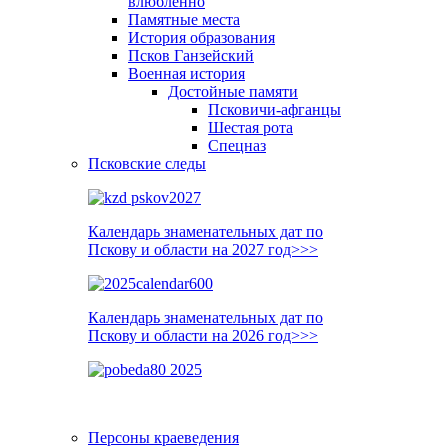
влюблённо
Памятные места
История образования
Псков Ганзейский
Военная история
Достойные памяти
Псковичи-афганцы
Шестая рота
Спецназ
Псковские следы
Календарь знаменательных дат по
Пскову и области на 2027 год>>>
Календарь знаменательных дат по
Пскову и области на 2026 год>>>
Персоны краеведения