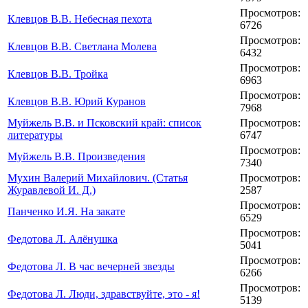
Просмотров:
Клевцов В.В. Небесная пехота
6726
Просмотров:
Клевцов В.В. Светлана Молева
6432
Просмотров:
Клевцов В.В. Тройка
6963
Просмотров:
Клевцов В.В. Юрий Куранов
7968
Муйжель В.В. и Псковский край: список
Просмотров:
литературы
6747
Просмотров:
Муйжель В.В. Произведения
7340
Мухин Валерий Михайлович. (Статья
Просмотров:
Журавлевой И. Д.)
2587
Просмотров:
Панченко И.Я. На закате
6529
Просмотров:
Федотова Л. Алёнушка
5041
Просмотров:
Федотова Л. В час вечерней звезды
6266
Просмотров:
Федотова Л. Люди, здравствуйте, это - я!
5139