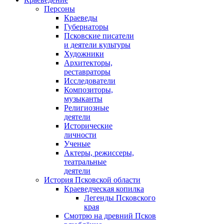
Персоны
Краеведы
Губернаторы
Псковские писатели
и деятели культуры
Художники
Архитекторы,
реставраторы
Исследователи
Композиторы,
музыканты
Религиозные
деятели
Исторические
личности
Ученые
Актеры, режиссеры,
театральные
деятели
История Псковской области
Краеведческая копилка
Легенды Псковского
края
Смотрю на древний Псков