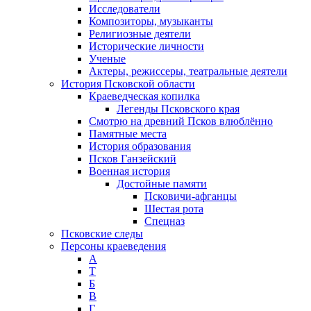
Исследователи
Композиторы, музыканты
Религиозные деятели
Исторические личности
Ученые
Актеры, режиссеры, театральные деятели
История Псковской области
Краеведческая копилка
Легенды Псковского края
Смотрю на древний Псков влюблённо
Памятные места
История образования
Псков Ганзейский
Военная история
Достойные памяти
Псковичи-афганцы
Шестая рота
Спецназ
Псковские следы
Персоны краеведения
А
T
Б
В
Г