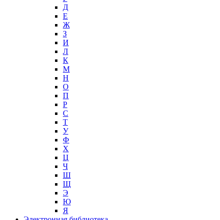
Д
Е
Ж
З
И
Л
К
М
Н
О
П
Р
С
Т
У
Ф
Х
Ц
Ч
Ш
Щ
Э
Ю
Я
Электронная библиотека