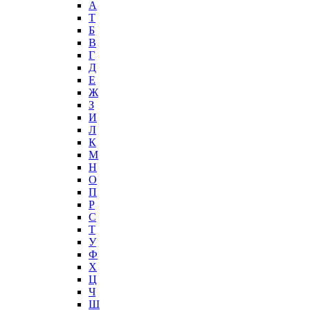
А
T
Б
В
Г
Д
Е
Ж
З
И
Л
К
М
Н
О
П
Р
С
Т
У
Ф
Х
Ц
Ч
Ш