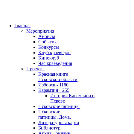
Главная
Мероприятия
Анонсы
События
Конкурсы
Клуб краеведов
Киноклуб
Час краеведения
Проекты
Красная книга
Псковской области
Изборск - 1160
Карамзин - 255
История Карамзина о
Пскове
Псковские пятницы
Псковские
пятницы. Дома.
Литературная карта
Библиотур
Архив - онлайн