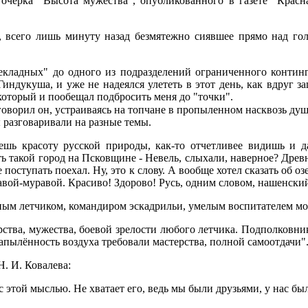
очерка "Высота мужества", опубликованного в газете "Красна
 всего лишь минуту назад безмятежно сиявшее прямо над гол
екладных" до одного из подразделений ограниченного континг
Гиндукуша, и уже не надеялся улететь в этот день, как вдруг 
который и пообещал подбросить меня до "точки".
 говорил он, устраиваясь на топчане в пропыленном насквозь душ
ы разговаривали на разные темы.
наешь красоту русской природы, как-то отчетливее видишь и 
ь такой город на Псковщине - Невель, слыхали, наверное? Древн
поступать поехал. Ну, это к слову. А вообще хотел сказать об оз
равой-муравой. Красиво! Здорово! Русь, одним словом, нашенский
ым летчиком, командиром эскадрильи, умелым воспитателем мо
рства, мужества, боевой зрелости любого летчика. Подполковни
запылённость воздуха требовали мастерства, полной самоотдачи"
. И. Ковалева:
с этой мыслью. Не хватает его, ведь мы были друзьями, у нас бы