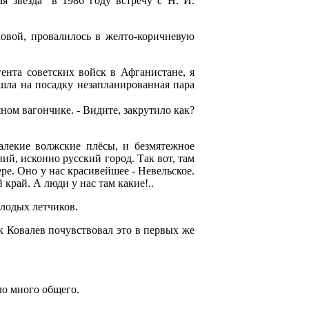
я звезда" в 1986 году встречу с Н. И.
овой, провалилось в желто-коричневую
ента советских войск в Афганистане, я
зашла на посадку незапланированная пара
ном вагончике. - Видите, закрутило как?
далекие волжские плёсы, и безмятежное
ий, исконно русский город. Так вот, там
ере. Оно у нас красивейшее - Невельское.
 край. А люди у нас там какие!..
лодых летчиков.
к Ковалев почувствовал это в первых же
.
ло много общего.