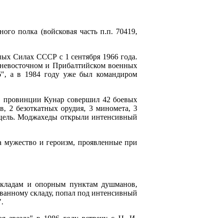
ого полка (войсковая часть п.п. 70419,
нных Силах СССР с 1 сентября 1966 года.
невосточном и Прибалтийском военных
6", а в 1984 году уже был командиром
 в провинции Кунар совершил 42 боевых
, 2 безоткатных орудия, 3 миномета, 3
а цель. Моджахеды открыли интенсивный
 мужество и героизм, проявленные при
складам и опорным пунктам душманов,
рованному складу, попал под интенсивный
.