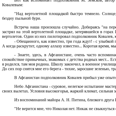
Вот как вспоминает подполковник М. Земсков, автор 
Ковалевым:
"Над вертолетной площадкой быстро темнело. Солнце,
бездну пыльной бури.
Встреча наша произошла случайно. Добираясь "на пер
застрял на этой вертолетной площадке, затерявшейся в горах 
вертолетов. Один из них пилотировал подполковник Ковалев, 
- Обещанного, как известно, три года ждут! - с улыбкой
А когда раскрутит, одному аллаху известно... Коротая время, м
- Знаете, здесь, в Афганистане, очень часто вспоми
спокойствие привычных, знакомых с детства родных мест... Ест
я родился, там моя родина. Школу закончил, в военное училище 
До сих пор снятся мне его берега - тихие, заросшие зеленью, т
В Афганистан подполковник Ковалев прибыл уже опытн
Небо Афганистана - суровое, нелегкое испытание масте
своих вылетах. Условия высокогорья, жаркий климат, сильная 
Из воспоминаний майора А. Н. Питина, близкого друга Н
"Не верится мне, что Николая нет. Никак не свыкнуться 