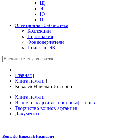
Щ
Э
Ю
Я
Электронная библиотека
Коллекции
Персоналии
Фондодержатели
Поиск по ЭБ
Главная
|
Книга памяти
|
Ковалёв Николай Иванович
Книга памяти
Из личных архивов воинов-афганцев
Творчество воинов-афганцев
Документы
Ковалёв Николай Иванович