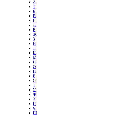
А
T
Б
В
Г
Д
Е
Ж
З
И
Л
К
М
Н
О
П
Р
С
Т
У
Ф
Х
Ц
Ч
Ш