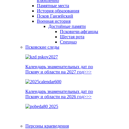
влюблённо
Памятные места
История образования
Псков Ганзейский
Военная история
Достойные памяти
Псковичи-афганцы
Шестая рота
Спецназ
Псковские следы
Календарь знаменательных дат по
Пскову и области на 2027 год>>>
Календарь знаменательных дат по
Пскову и области на 2026 год>>>
Персоны краеведения