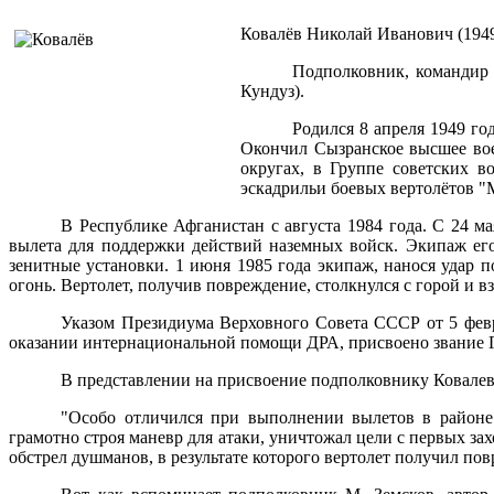
Ковалёв Николай Иванович (1949
Подполковник, командир э
Кундуз).
Родился 8 апреля 1949 го
Окончил Сызранское высшее во
округах, в Группе советских 
эскадрильи боевых вертолётов "
В Республике Афганистан с августа 1984 года. С 24 м
вылета для поддержки действий наземных войск. Экипаж его
зенитные установки. 1 июня 1985 года экипаж, нанося удар
огонь. Вертолет, получив повреждение, столкнулся с горой и вз
Указом Президиума Верховного Совета СССР от 5 февр
оказании интернациональной помощи ДРА, присвоено звание Г
В представлении на присвоение подполковнику Ковалеву
"Особо отличился при выполнении вылетов в район
грамотно строя маневр для атаки, уничтожал цели с первых за
обстрел душманов, в результате которого вертолет получил повр