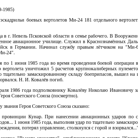
-1985)
скадрильи боевых вертолетов Ми-24 181 отдельного вертолетн
да в г. Невель Псковской области в семье рабочего. В Вооруже
енное авиационное училище. Служил в Краснознамённых Даль
войск в Германии. Начинал службу правым лётчиком на "Ми-
Ми-24".
ая по 1 июня 1985 года во время проведения боевой операции
 вертолета уничтожил 5 расчетов крупнокалиберных пулеметов
 по тщательно замаскированному складу боеприпасов, вышел н
орвался. Н. И. Ковалёв погиб.
аля 1986 года подполковнику Ковалёву Николаю Ивановичу за
ероя Советского Союза (посмертно).
 звания Героя Советского Союза сказано:
е провинции Кунар. При нанесении авиационных ударов по 
ходов... 1 июня 1985 года, выполняя удар по тщательно замаски
еждения, потерял управление, столкнулся с горой и взорвался..."