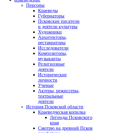
Персоны
Краеведы
Губернаторы
Псковские писатели
и деятели культуры
Художники
Архитекторы,
реставраторы
Исследователи
Композиторы,
музыканты
Религиозные
деятели
Исторические
личности
Ученые
Актеры, режиссеры,
театральные
деятели
История Псковской области
Краеведческая копилка
Легенды Псковского
края
Смотрю на древний Псков