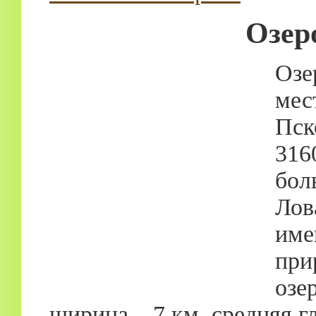
Озер
Озе
мес
Пск
316
бол
Лов
им
при
озе
ширина – 7 км, средняя гл