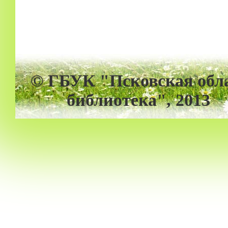
© ГБУК "
Псковская обл
библиотека
",