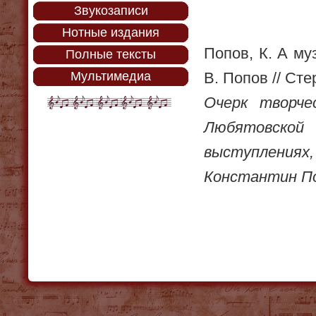
Звукозаписи
Нотные издания
Попов, К. А му
Полные тексты
Мультимедиа
В. Попов // Стер
Очерк творче
Любятовско
выступления
Константин По