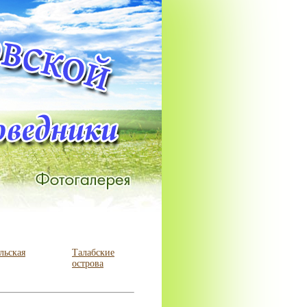
льская
Талабские
острова