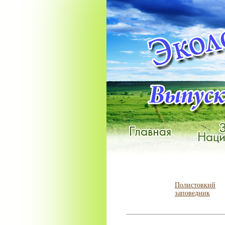
Полистовкий
заповедник