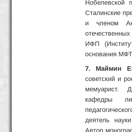
Нобелевской 
Сталинские пр
и членом Ак
отечественных 
ИФП (Институ
основания МФТ
7. Маймин Е
советский и ро
мемуарист. Д
кафедры лит
педагогическо
деятель наук
Автор монограф