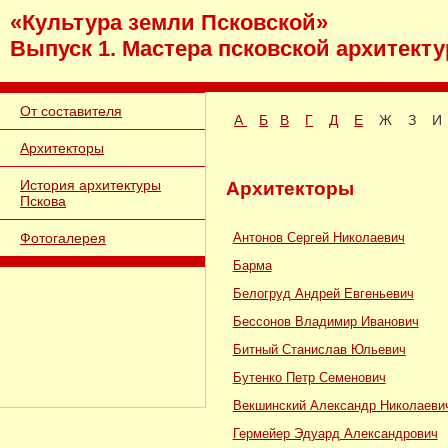
«Культура земли Псковской»
Выпуск 1. Мастера псковской архитект
От составителя
А
Б
В
Г
Д
Е
Ж З 
Архитекторы
История архитектуры
Архитекторы
Пскова
Фотогалерея
Антонов Сергей Николаевич
Барма
Белогруд Андрей Евгеньевич
Бессонов Владимир Иванович
Битный Станислав Юльевич
Бутенко Петр Семенович
Векшинский Александр Николаеви
Гермейер Эдуард Александрович