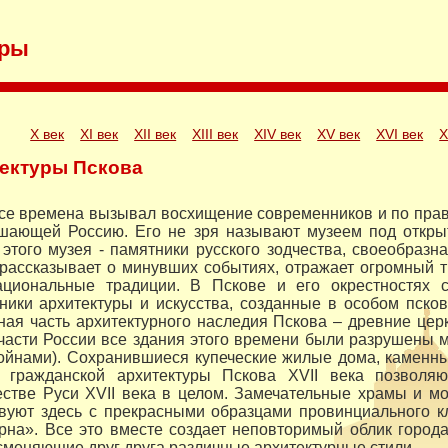
уры
X век
XI век
XII век
XIII век
XIV век
XV век
XVI век
X
тектуры Пскова
се времена вызывал восхищение современников и по прав
шающей Россию. Его не зря называют музеем под откры
этого музея - памятники русского зодчества, своеобразн
 рассказывает о минувших событиях, отражает огромный т
ациональные традиции. В Пскове и его окрестностях с
ики архитектуры и искусства, созданные в особом псков
ая часть архитектурного наследия Пскова – древние церкв
части России все здания этого времени были разрушены 
йнами). Сохранившиеся купеческие жилые дома, каменн
и гражданской архитектуры Пскова XVII века позволяю
естве Руси XVII века в целом. Замечательные храмы и м
твуют здесь с прекрасными образцами провинциального к
рна». Все это вместе создает неповторимый облик города
меняющие друг друга различные архитектурные стили.