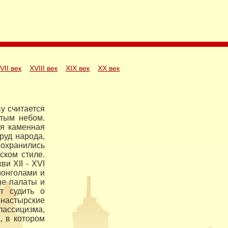
VII век
XVIII век
XIX век
XX век
у считается
тым небом.
ая каменная
руд народа,
охранились
ском стиле.
и XII - XVI
монголами и
ые палаты и
т судить о
онастырские
лассицизма,
, в котором