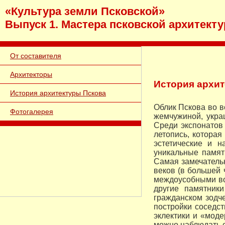
«Культура земли Псковской»
Выпуск 1. Мастера псковской архитект
От составителя
Архитекторы
История архи
История архитектуры Пскова
Облик Пскова во в
Фотогалерея
жемчужиной, укра
Среди экспонатов 
летопись, которая
эстетические и н
уникальные памятн
Самая замечательн
веков (в большей 
междоусобными во
другие памятник
гражданском зодч
постройки соседс
эклектики и «моде
можно наблюдать с