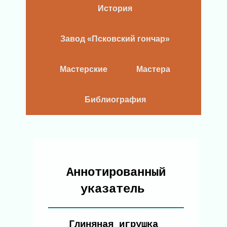
История
Завод «Псковский гончар»
Мастерские
Мастера
Библиография
Аннотированный
указатель
Глиняная игрушка