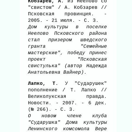
Кобзарев, А.
Из Неелово со
"свистом" / А. Кобзарев //
Псковская провинция. -
2005. - 21 июля. - С. 3.
Дом культуры в поселке
Неелово Псковского района
стал призером шведского
гранта "Семейные
мастерские", победу принес
проект "Псковская
свистулька" (автор Надежда
Анатольевна Вайнер).
Лапко, Т.
У "Сударушек"
пополнение / Т. Лапко //
Великолукская правда.
Новости. - 2007. - 6 дек.
(№ 266). - С. 3.
О новом члене клуба
"Сударушка" Дома культуры
Ленинского комсомола Вере