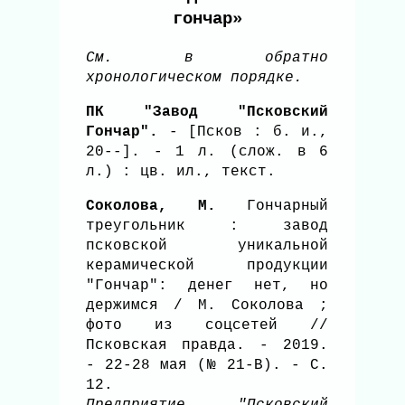
гончар»
См. в обратно
хронологическом порядке.
ПК "Завод "Псковский
Гончар".
- [Псков : б. и.,
20--]. - 1 л. (слож. в 6
л.) : цв. ил., текст.
Соколова, М.
Гончарный
треугольник : завод
псковской уникальной
керамической продукции
"Гончар": денег нет, но
держимся / М. Соколова ;
фото из соцсетей //
Псковская правда. - 2019.
- 22-28 мая (№ 21-В). - С.
12.
Предприятие "Псковский