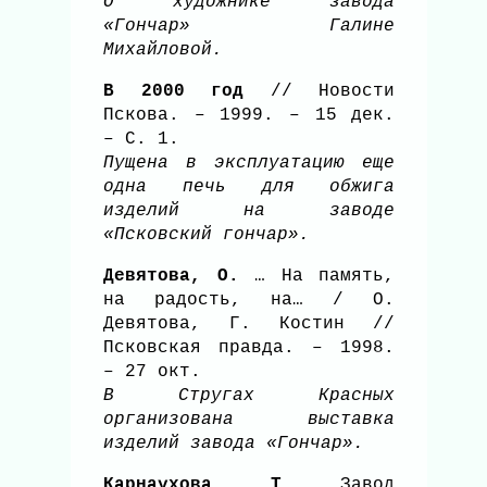
О художнике завода
«Гончар» Галине
Михайловой.
В 2000 год
// Новости
Пскова. – 1999. – 15 дек.
– С. 1.
Пущена в эксплуатацию еще
одна печь для обжига
изделий на заводе
«Псковский гончар».
Девятова, О.
… На память,
на радость, на… / О.
Девятова, Г. Костин //
Псковская правда. – 1998.
– 27 окт.
В Стругах Красных
организована выставка
изделий завода «Гончар».
Карнаухова, Т.
Завод