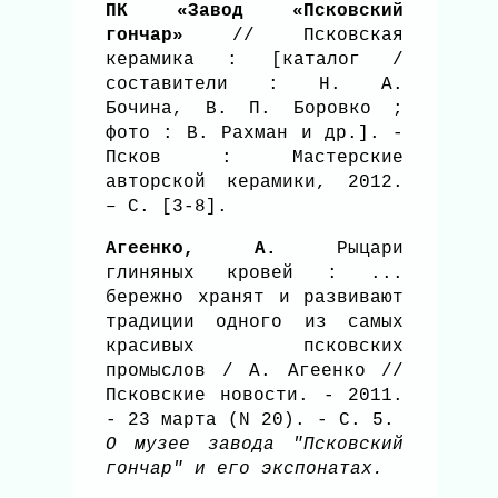
ПК «Завод «Псковский
гончар»
// Псковская
керамика : [каталог /
составители : Н. А.
Бочина, В. П. Боровко ;
фото : В. Рахман и др.]. -
Псков : Мастерские
авторской керамики, 2012.
– С. [3-8].
Агеенко, А.
Рыцари
глиняных кровей : ...
бережно хранят и развивают
традиции одного из самых
красивых псковских
промыслов / А. Агеенко //
Псковские новости. - 2011.
- 23 марта (N 20). - С. 5.
О музее завода "Псковский
гончар" и его экспонатах.