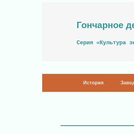
Гончарное д
Серия «Культура з
История
Заво