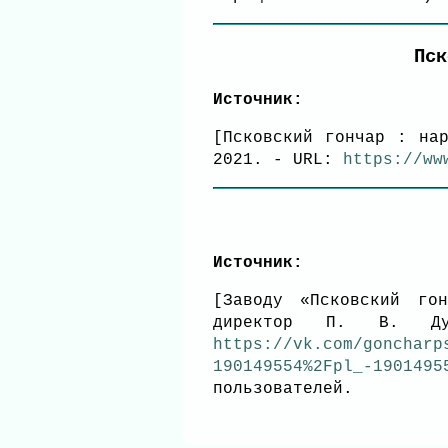
Пск
Источник:
[Псковский гончар : на
2021. - URL:
https://ww
Источник:
[Заводу «Псковский го
директор П. В. Ду
https://vk.com/goncharp
190149554%2Fpl_-1901495
пользователей.