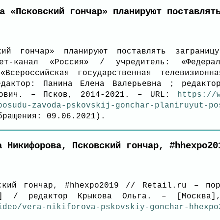
а «Псковский гончар» планируют поставлят
кий гончар» планируют поставлять заграни
нет-канал «Россия» / учредитель: «Федерал
«Всероссийская государственная телевизионн
дактор: Панина Елена Валерьевна ; редакто
рович. – Псков, 2014-2021. – URL:
https://
posudu-zavoda-pskovskij-gonchar-planiruyut-po
ращения: 09.06.2021).
а Никифорова, Псковский гончар, #hhexpo20
ский гончар, #hhexpo2019 // Retail.ru – по
л] / редактор Крыкова Ольга. – [Москва]
ideo/vera-nikiforova-pskovskiy-gonchar-hhexpo