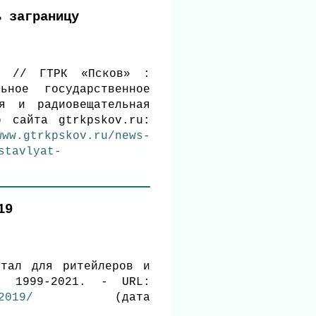
ь заграницу
цу // ГТРК «Псков» :
ьное государственное
ая и радиовещательная
р сайта gtrkpskov.ru:
www.gtrkpskov.ru/news-
stavlyat-
19
ртал для ритейлеров и
, 1999-2021. - URL:
2019/
(дата