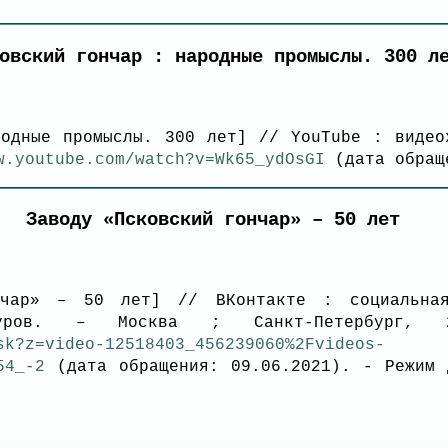
овский гончар : народные промыслы. 300 л
родные промыслы. 300 лет] // YouTube : видео
w.youtube.com/watch?v=Wk65_ydOsGI
(дата обращ
Заводу «Псковский гончар» – 50 лет
нчар» – 50 лет] // ВКонтакте : социальна
ров. – Москва ; Санкт-Петербург, 2
sk?z=video-12518403_456239060%2Fvideos-
54_-2
(дата обращения: 09.06.2021). - Режим 