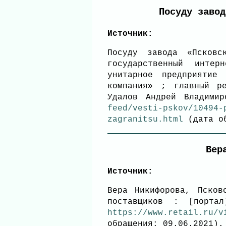
Посуду завод
Источник:
Посуду завода «Псковс
государственный интер
унитарное предприятие 
компания» ; главный ре
Удалов Андрей Владими
feed/vesti-pskov/10494-
zagranitsu.html
(дата об
Вер
Источник:
Вера Никифорова, Псков
поставщиков : [порта
https://www.retail.ru/v
обращения: 09.06.2021).