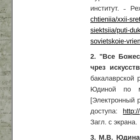
институт. ˗ Р
chtieniia/xxii-sr
siektsiia/puti-du
sovietskoie-vrie
2. "Все Боже
чрез искусств
бакалаврской 
Юдиной по м
[Электронный р
доступа:
http:
Загл. с экрана.
3. М
.В. Юдин