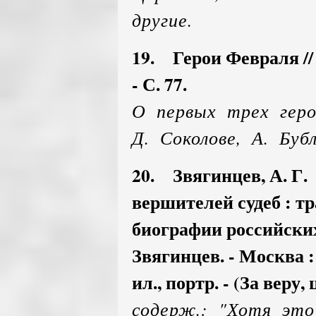
другие.
19. Герои Февраля // П
- С. 77.
О первых трех геро
Д. Соколове, А. Буб
20. Звягинцев, А. Г
вершителей судеб : т
биографии российских
Звягинцев. - Москва : Я
ил., портр. - (За веру,
содерж.: "Хотя это