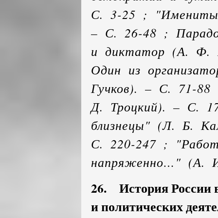
С. 3-25 ; "Имениты
– С. 26-48 ; Парад
и диктатор (А. Ф. К
Один из организато
Гучков). – С. 71-88
Д. Троцкий). – С. 1
близнецы" (Л. Б. Ка
С. 220-247 ; "Рабо
напряженно…" (А. И
26. История России в
и политических деятел