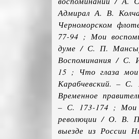
воспоминаний / А. С
Адмирал А. В. Колч
Черноморском флоте
77-94 ; Мои воспом
думе / С. П. Мансыр
Воспоминания / С. 
15 ; Что глаза мои
Карабчевский. – С. 
Временное правител
– С. 173-174 ; Мои
революции / О. В. П
выезде из России Ни