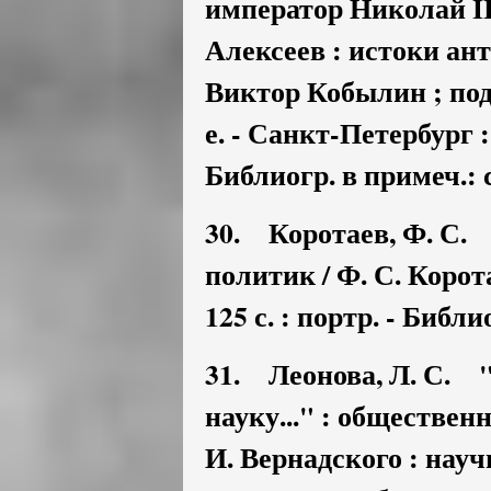
император Николай II
Алексеев : истоки ан
Виктор Кобылин ; под р
е. - Санкт-Петербург : 
Библиогр. в примеч.: с
30. Коротаев, Ф. С. 
политик / Ф. С. Коротае
125 с. : портр. - Библио
31. Леонова, Л. С. "
науку..." : обществен
И. Вернадского : научн