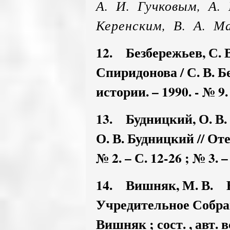
А. И. Гучковым, А. 
Керенским, В. А. М
12. Безбережьев, С.
Спиридонова / С. В. Б
истории. – 1990. - № 9. 
13. Будницкий, О. В
О. В. Будницкий // От
№ 2. – С. 12-26 ; № 3. –
14. Вишняк, М. В. 
Учредительное Собра
Вишняк ; сост. , авт. в