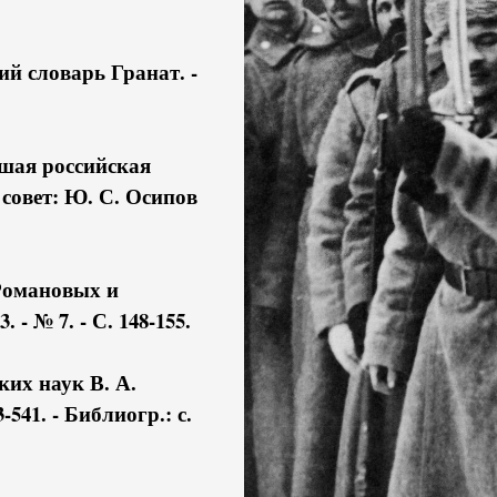
й словарь Гранат. -
шая российская
. совет: Ю. С. Осипов
 Романовых и
- № 7. - С. 148-155.
ких наук В. А.
-541. - Библиогр.: с.