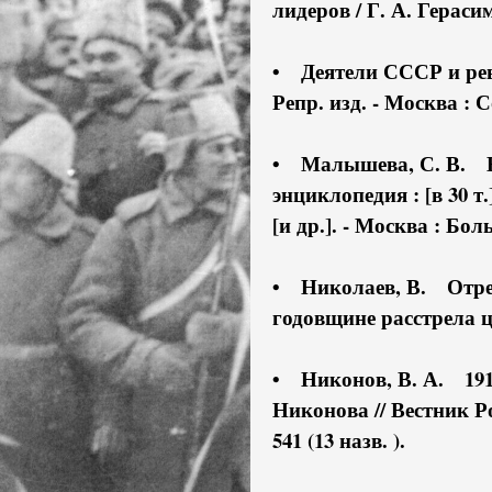
лидеров / Г. А. Герасим
• Деятели СССР и рев
Репр. изд. - Москва : С
• Малышева, С. В. Вр
энциклопедия : [в 30 т
[и др.]. - Москва : Бо
• Николаев, В. Отреч
годовщине расстрела ца
• Никонов, В. А. 1917
Никонова // Вестник Рос
541 (13 назв. ).