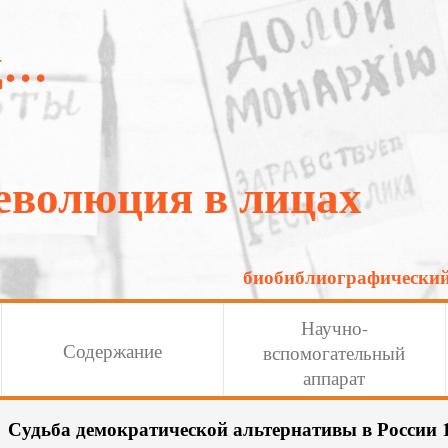
од…
еволюция в лицах
биобиблиографический
Научно-
Содержание
вспомогательный
аппарат
Судьба демократической альтернативы в России 19