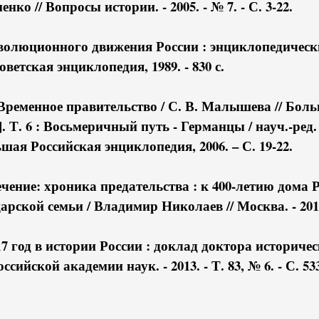
енко // Вопросы истории. - 2005. - № 7. - С. 3-22.
олюционного движения России : энциклопедически
оветская энциклопедия, 1989. - 830 с.
еменное правительство / С. В. Малышева // Боль
.]. Т. 6 : Восьмеричный путь - Германцы / науч.-ред
льшая Российская энциклопедия, 2006. – С. 19-22.
ение: хроника предательства : к 400-летию дома
рской семьи / Владимир Николаев // Москва. - 2013. 
 год в истории России : доклад доктора историчес
сийской академии наук. - 2013. - Т. 83, № 6. - С. 533