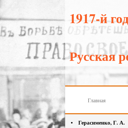
1917-й г
Русская р
Главная
• Герасименко, Г. А. 