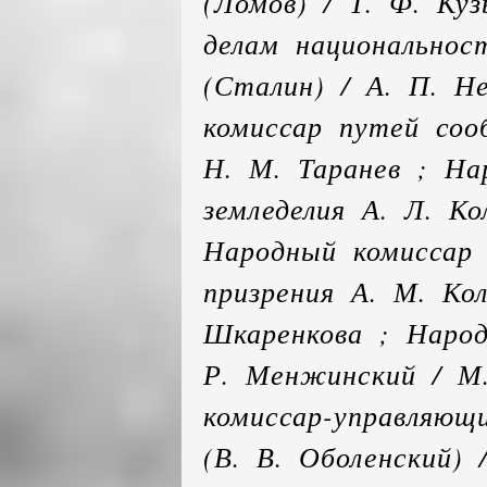
(Ломов) / Т. Ф. Ку
делам национальнос
(Сталин) / А. П. Н
комиссар путей соо
Н. М. Таранев ; На
земледелия А. Л. Ко
Народный комиссар 
призрения А. М. Кол
Шкаренкова ; Народ
Р. Менжинский / М.
комиссар-управляющ
(В. В. Оболенский) 