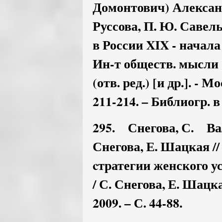
Домонтович) Алексан
Руссова, П. Ю. Савел
в России XIX - начала
Ин-т обществ. мысли ;
(отв. ред.) [и др.]. -
211-214. – Библиогр. в
295. Снегова, С. Ва
Снегова, Е. Шацкая //
cтратегии женского у
/ С. Снегова, Е. Шацк
2009. – С. 44-88.