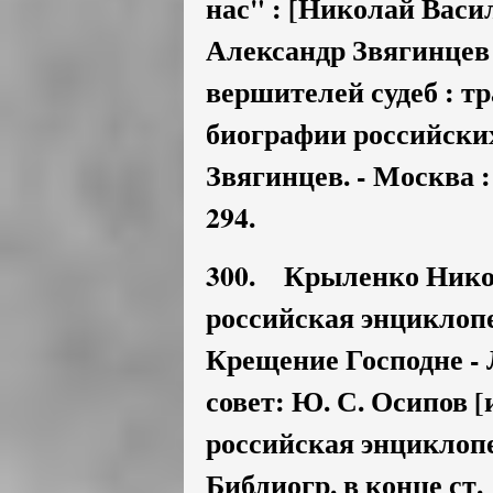
нас" : [Николай Васи
Александр Звягинцев 
вершителей судеб : т
биографии российских
Звягинцев. - Москва : 
294.
300. Крыленко Никол
российская энциклопеди
Крещение Господне - Л
совет: Ю. С. Осипов [
российская энциклопед
Библиогр. в конце ст.