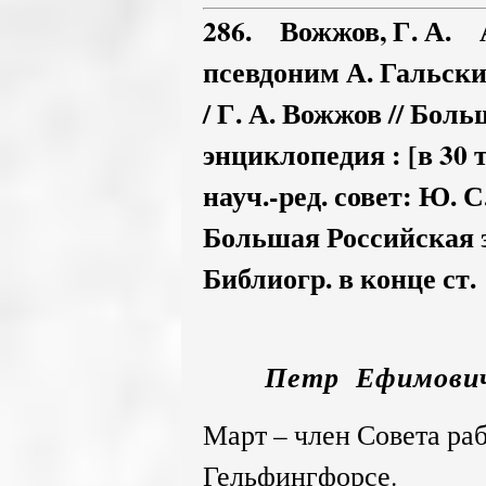
286. Вожжов, Г. А. 
псевдоним А. Гальск
/ Г. А. Вожжов // Бол
энциклопедия : [в 30 т
науч.-ред. совет: Ю. С
Большая Российская эн
Библиогр. в конце ст.
Петр Ефимович
Март – член Совета раб
Гельфингфорсе.