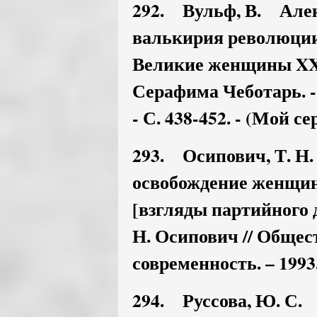
292. Вульф, В. Алек
валькирия революции /
Великие женщины XX 
Серафима Чеботарь. - 
- С. 438-452. - (Мой с
293. Осипович, Т. Н
освобождение женщин
[взгляды партийного д
Н. Осипович // Общес
современность. – 1993. 
294. Руссова, Ю. С.