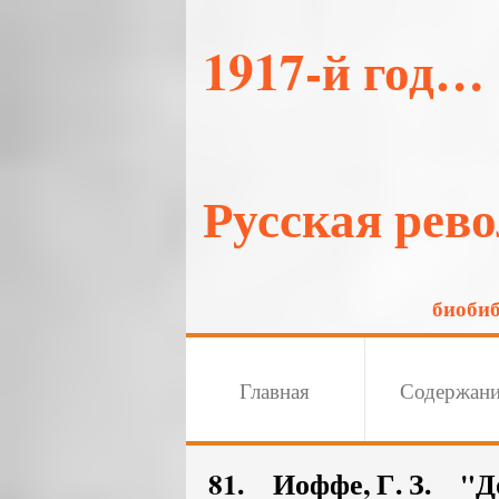
1917-й год…
Русская рев
биоби
Главная
Содержан
81. Иоффе, Г. З. "Д