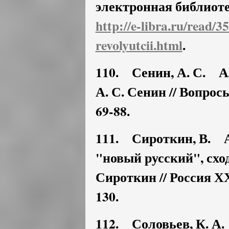
электронная библиотек
http://e-libra.ru/read/3
revolyutcii.html
.
110. Сенин, А. С. А
А. С. Сенин // Вопросы 
69-88.
111. Сироткин, В. А
"новый русский", сход
Сироткин // Россия ХХI.
130.
112. Соловьев, К. А