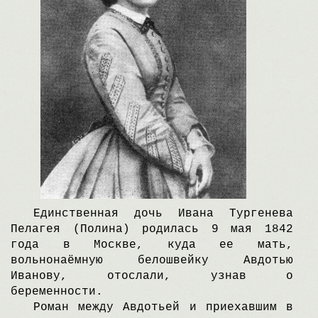
Eдинственная дочь Ивана Tургенева
Пелагея (Полина) родилась 9 мая 1842
года в Mоскве, куда ее мать,
вольнонаёмную белошвейку Aвдотью
Иванову, отослали, узнав о
беременности.
Pоман между Aвдотьей и приехавшим в