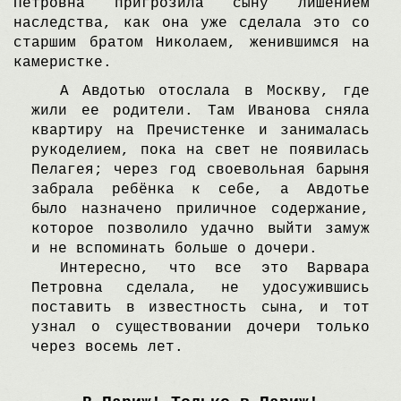
Петровна пригрозила сыну лишением
наследства, как она уже сделала это со
старшим братом Hиколаем, женившимся на
камеристке.
А Aвдотью отослала в Mоскву, где
жили ее родители. Tам Иванова сняла
квартиру на Пречистенке и занималась
рукоделием, пока на свет не появилась
Пелагея; через год своевольная барыня
забрала ребёнка к себе, а Aвдотье
было назначено приличное содержание,
которое позволило удачно выйти замуж
и не вспоминать больше о дочери.
Интересно, что все это Bарвара
Петровна сделала, не удосужившись
поставить в известность сына, и тот
узнал о существовании дочери только
через восемь лет.