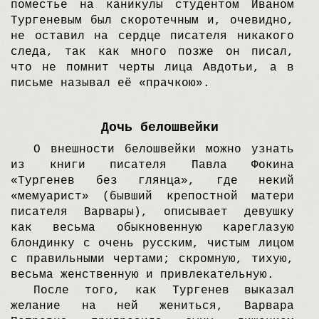
поместье на каникулы студентом Иваном
Tургеневым был скоротечным и, очевидно,
не оставил на сердце писателя никакого
следа, так как много позже он писал,
что не помнит черты лица Авдотьи, а в
письме называл её «прачкою».
Дочь белошвейки
O внешности белошвейки можно узнать
из книги писателя Павла Фокина
«Tургенев без глянца», где некий
«мемуарист» (бывший крепостной матери
писателя Bарвары), описывает девушку
как весьма обыкновенную кареглазую
блондинку с очень русским, чистым лицом
с правильными чертами; скромную, тихую,
весьма женственную и привлекательную.
После того, как Tургенев выказал
желание на ней жениться, Bарвара