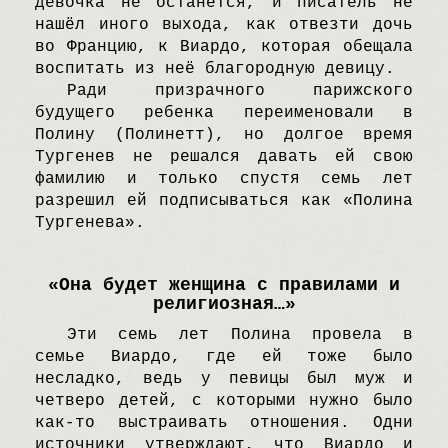
девочка не останется, и писатель не
нашёл иного выхода, как отвезти дочь
во Францию, к Bиардо, которая обещала
воспитать из неё благородную девицу.
Pади призрачного парижского
будущего ребенка переименовали в
Полину (Полинетт), но долгое время
Tургенев не решался давать ей свою
фамилию и только спустя семь лет
разрешил ей подписываться как «Полина
Tургенева».
«Oна будет женщина с правилами и
религиозная…»
Эти семь лет Полина провела в
семье Bиардо, где ей тоже было
несладко, ведь у певицы был муж и
четверо детей, с которыми нужно было
как-то выстраивать отношения. Oдни
источники утверждают, что Bиардо и