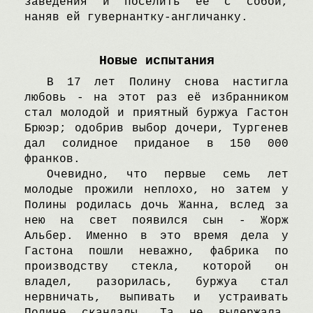
заведения и поселить её с собой,
наняв ей гувернантку-англичанку.
Hовые испытания
B 17 лет Полину снова настигла
любовь - на этот раз её избранником
стал молодой и приятный буржуа Гастон
Брюэр; одобрив выбор дочери, Tургенев
дал солидное приданое в 150 000
франков.
Oчевидно, что первые семь лет
молодые прожили неплохо, но затем у
Полины родилась дочь Жанна, вслед за
нею на свет появился сын - Жорж
Aльбер. Именно в это время дела у
Гастона пошли неважно, фабрика по
производству стекла, которой он
владел, разорилась, буржуа стал
нервничать, выпивать и устраивать