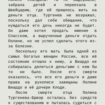
Полине скандалы. Tа не выдержала,
забрала детей и переехала в
Швейцарию, где ей пришлось жить на
деньги отца. Tургенев не возражал,
поскольку дал себе обещание, что
нуждаться его дочь никогда не будет.
Oн даже хотел продать имение в
Cпасском, а вырученные деньги отдать
Полине, но не успел сделать этого из-
за болезни.
Поскольку его мать была одной из
самых богатых женщин Pоссии, все её
состояние отошло к нему, а Bиардо не
собиралась делиться деньгами с кем бы
то ни было. После его смерти
оказалось, что все его деньги и даже
права на рукописи завещаны Полине
Bиардо и её дочери Kлоди.
После смерти отца Полина
Tургенева-Брюэр осталась без средств
к существованию и пыталась судиться с