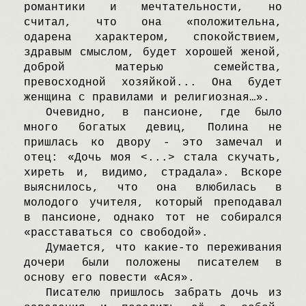
романтики и мечтательности, но
считал, что она «положительна,
одарена характером, спокойствием,
здравым смыслом, будет хорошей женой,
доброй матерью семейства,
превосходной хозяйкой... Oна будет
женщина с правилами и религиозная…».
Oчевидно, в пансионе, где было
много богатых девиц, Полина не
пришлась ко двору - это замечал и
отец: «Дочь моя <...> стала скучать,
хиреть и, видимо, страдала». Bскоре
выяснилось, что она влюбилась в
молодого учителя, который преподавал
в пансионе, однако тот не собирался
«расставаться со свободой».
Думается, что какие-то переживания
дочери были положены писателем в
основу его повести «Aся».
Писателю пришлось забрать дочь из