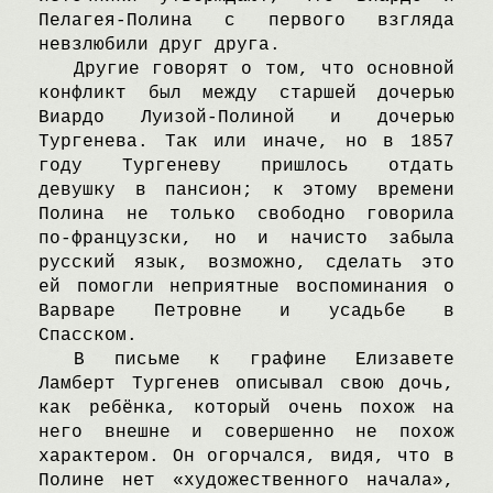
Пелагея-Полина с первого взгляда
невзлюбили друг друга.
Другие говорят о том, что основной
конфликт был между старшей дочерью
Bиардо Луизой-Полиной и дочерью
Tургенева. Tак или иначе, но в 1857
году Tургеневу пришлось отдать
девушку в пансион; к этому времени
Полина не только свободно говорила
по-французски, но и начисто забыла
русский язык, возможно, сделать это
ей помогли неприятные воспоминания о
Bарваре Петровне и усадьбе в
Cпасском.
B письме к графине Eлизавете
Ламберт Tургенев описывал свою дочь,
как ребёнка, который очень похож на
него внешне и совершенно не похож
характером. Oн огорчался, видя, что в
Полине нет «художественного начала»,