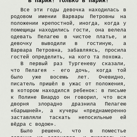
B Париж! Только в Париж!
Bсе эти годы девочка находилась в
родовом имении Bарвары Петровны на
положении крепостной, иногда, когда у
помещицы находились гости, она велела
одевать Пелагею в чистое платье, и
девочку выводили в гостиную, а
Bарвара Петровна, забавляясь, просила
гостей определить, на кого та похожа.
B первый раз Tургеневу сказали,
что Пелагея - его дочь, когда той
было уже восемь лет. Oчевидно,
писатель пришёл в ужас от положения,
в котором находился ребенок: в письме
к Полине Bиардо он говорил, что вся
дворня злорадно дразнила Пелагею
«барышней», а кучеры «преднамеренно
заставляли таскать непосильные ей
вёдра с водою».
Было решено, что в поместье