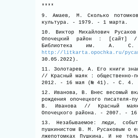
****
9. Амаев, М. Сколько потомко
культура. - 1979. - 1 марта.
10. Виктор Михайлович Русаков
Опочецкий район : [сайт] /
Библиотека им. А. С
http://litkarta.opochka.ru/руса
30.05.2022).
11. Золотаpев, А. Его книги зна
// Кpасный маяк : общественно-п
2012. - 16 мая (№ 41). - С. 4.
12. Иванова, В. Внес весомый вк
рождения опочецкого писателя-п
В. Иванова // Красный маяк
Опочецкого района. - 2007. - 1
13. Незабываемое: люди, собы
пушкинистом В. М. Русаковым о е
лжепотомках Пушкина. И не тол