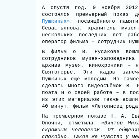
А спустя год, 9 ноября 2012
состоялся премьерный показ 
Пушкиных»
, посвящённого памят
Севастьянова, хранитель музея
нескольких последних лет раб
оператор фильма – сотрудник Пу
В фильм о В. Русакове вошли
сотрудников музея-заповедника
архива музея, кинохроники – н
Святогорье. Эти кадры запеч
Пушкиных ещё молодым. Но само
сделать много видеосъёмок В. 
поэта и о своей работе – в пос
из этих материалов также вошли
40 минут, фильм «Летописец ро
На премьерном показе Н. А. Ев
Опочки, отметила:
«Виктор Мих
скромным человеком. От общен
спокойно. Такое же чувство у ме