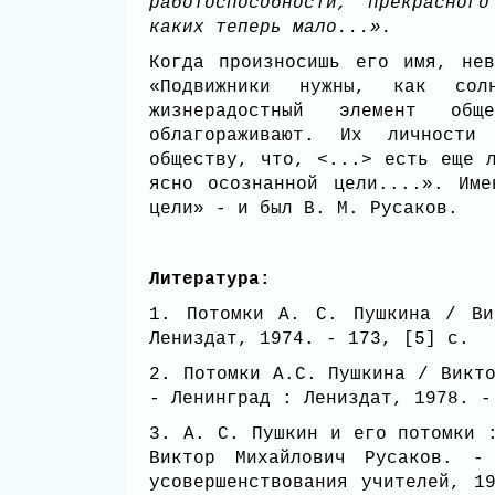
работоспособности, прекрасног
каких теперь мало...».
Когда произносишь его имя, не
«Подвижники нужны, как сол
жизнерадостный элемент об
облагораживают. Их личности
обществу, что, <...> есть еще 
ясно осознанной цели....». Им
цели» - и был В. М. Русаков.
Литература:
1. Потомки А. С. Пушкина / Ви
Лениздат, 1974. - 173, [5] с.
2. Потомки А.С. Пушкина / Викт
- Ленинград : Лениздат, 1978. 
3. А. С. Пушкин и его потомки 
Виктор Михайлович Русаков. -
усовершенствования учителей, 1