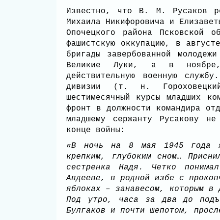
Известно, что В. М. Русаков р
Михаила Никифоровича и Елизавет
Опочецкого района Псковской о
фашистскую оккупацию, в август
бригады завербованной молодежи
Великие Луки, а в ноябре,
действительную военную службу
дивизии (т. н. Гороховецки
шестимесячный курсы младших ко
фронт в должности командира от
младшему сержанту Русакову не
конце войны:
«В ночь на 8 мая 1945 года 
крепким, глубоким сном… Присн
сестренка Надя. Четко понима
Авдееве, в родной избе с прокоп
яблоках – занавесом, которым в 
Под утро, часа за два до подъ
Булгаков и почти шепотом, прос