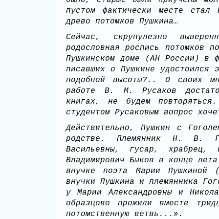
было, старые были приучены мо
пустом фактически месте стал 
древо потомков Пушкина…
Сейчас, скрупулезно вывере
родословная роспись потомков п
Пушкинском доме (АН России) в 
писавших о Пушкине удостоился 
подобной высоты?.. О своих мн
работе В. М. Русаков достато
книгах, не будем повторяться.
студентом Русаковым вопрос хоч
Действительно, Пушкин с Гогол
родстве. Племянник Н. В. Г
Васильевны, гусар, храбрец, 
Владимирович Быков в конце лета
внучке поэта Марии Пушкиной (
внучки Пушкина и племянника Гог
у Марии Александровны и Никол
образцово прожили вместе трид
потомственную ветвь...».