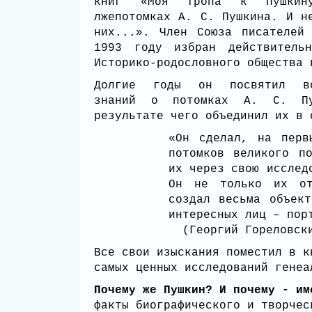
книг «Моя тропа к Пушки
лжепотомках А. С. Пушкина. И н
них...». Член Союза писателей
1993 году избран действительн
Историко-родословного общества
Долгие годы он посвятил во
знаний о потомках А. С. П
результате чего объединил их 
«Он сделал, на перв
потомков великого п
их через свою исслед
Он не только их от
создал весьма объект
интересных лиц – пор
(Георгий Гореловск
Все свои изыскания поместил в к
самых ценных исследований гене
Почему же Пушкин? И почему - им
факты биографического и творче