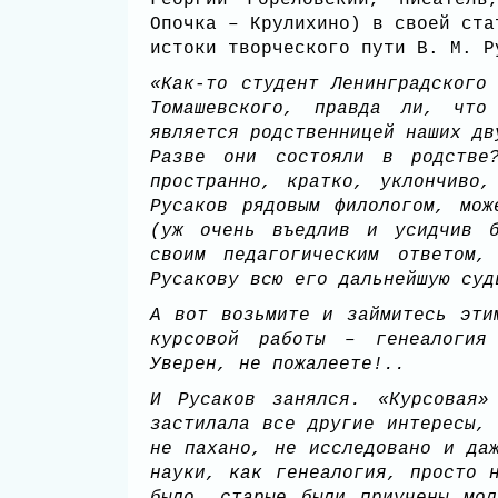
Георгий Гореловский, писатель
Опочка – Крулихино) в своей ста
истоки творческого пути В. М. Р
«Как-то студент Ленинградского
Томашевского, правда ли, что
является родственницей наших дв
Разве они состояли в родстве?
пространно, кратко, уклончиво
Русаков рядовым филологом, мо
(уж очень въедлив и усидчив б
своим педагогическим ответом,
Русакову всю его дальнейшую су
А вот возьмите и займитесь эти
курсовой работы – генеалогия
Уверен, не пожалеете!..
И Русаков занялся. «Курсовая»
застилала все другие интересы,
не пахано, не исследовано и да
науки, как генеалогия, просто 