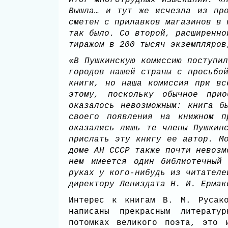
итог многотрудных изысканий: «
Вышла… и тут же исчезла из пр
сметен с прилавков магазинов в 
так было. Со второй, расширенно
тиражом в 200 тысяч экземпляро
«В Пушкинскую комиссию поступи
городов нашей страны с просьбо
книги, но наша комиссия при вс
этому, поскольку обычное прио
оказалось невозможным: книга б
своего появления на книжном п
оказались лишь те члены Пушкин
прислать эту книгу ее автор. М
доме АН СССР также почти невозм
нем имеется один библиотечный
руках у кого-нибудь из читателе
директору Лениздата Н. И. Ерма
Интерес к книгам В. М. Русак
написаны прекрасным литерат
потомках великого поэта, это 