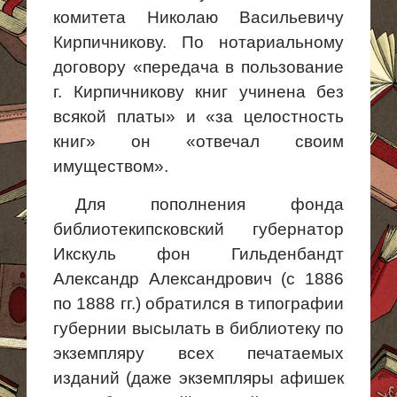
комитета Николаю Васильевичу
Кирпичникову. По нотариальному
договору «передача в пользование
г. Кирпичникову книг учинена без
всякой платы» и «за целостность
книг» он «отвечал
своим
имуществом
».
Для пополнения фонда
библиотекипсковский губернатор
Икскуль фон Гильденбандт
Александр Александрович (с 1886
по 1888 гг.) обратился в типографии
губернии высылать в библиотеку по
экземпляру всех печатаемых
изданий (даже экземпляры афишек