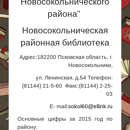
Новосокольнического
района"
Новосокольническая
районная библиотека
Адрес:
182200 Псковская область, г.
Новосокольники,
ул. Ленинская, д.54 Телефон:
(81144) 21-5-
60
Факс
:
(81144) 2-25-
03
E
-
mail
:
sokol
60@
ellink
.
ru
Основные цифры за 2015 год по
району: