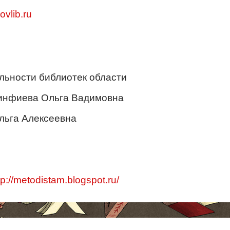
vlib.ru
льности библиотек области
кинфиева Ольга Вадимовна
Ольга Алексеевна
tp://metodistam.blogspot.ru/