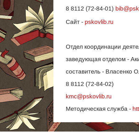
8 8112 (72-84-01)
bib@psko
Сайт
-
pskovlib.ru
Отдел координации деяте
заведующая отделом - А
составитель - Власенко 
8 8112 (72-84-02)
kmc@pskovlib.ru
Методическая служба -
ht