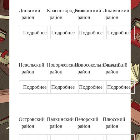
Дновский
Красногородский
Куньинский
Локнянский
район
район
район
район
Подробнее
Подробнее
Подробнее
Подробнее
Невельский
Новоржевский
Новосокольнический
Опочецкий
район
район
район
район
Подробнее
Подробнее
Подробнее
Подробнее
Островский
Палкинский
Печорский
Плюсский
район
район
район
район