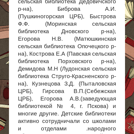
сельская библиотека Дедовичского
р-на), Биброва А.И.
(Пушкиногорская ЦРБ), Быстрова
Ф.Ф. (Моринская сельская
библиотека Дновского р-на),
Егорова Н.В. (Матюшкинская
сельская библиотека Опочецкого р-
на), Кострова Е.А (Павская сельская
библиотека Порховского р-на),
Демидова М.Н (Лудонская сельская
библиотека Струго-Красненского р-
на), Кузнецова З.Д. (Пыталовская
ЦРБ), Гирсова В.П.(Себежская
ЦРБ), Егорова А.В.(заведующая
библиотекой № 4, г. Пскова) и
многие другие. Детские библиотеки
активно сотрудничали со школами
и отделами .народного