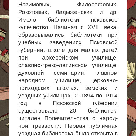
Нази­мовых, Философовых,
Рокотовых, Ладыженских и др.
Имело библиотеки псковское
купечество. Начиная с ХVШ века,
образовывались библио­теки при
учебных заведениях Псковской
губернии: школе для малых детей
при архерейском училище;
славяно-греко-латинском училище;
духовной семинарии; главном
народном училище, церковно-
приходских школах, земских и
уездных училищах. С 1894 по 1914
год в Псковской губернии
существовало 20 библиотек-
читален Попечительства о народ­
ной трезвости. Первая публичная
уездная библиотека была открыта в