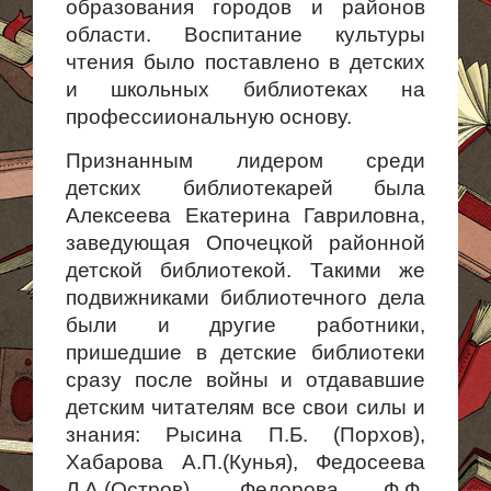
образования городов и районов
области. Воспитание культуры
чтения было поставлено в детских
и школьных библиотеках на
профессииональную основу.
Признанным лидером среди
детских библиотекарей была
Алексеева Екатерина Гавриловна,
заведующая Опочецкой районной
детской библиотекой. Такими же
подвижниками библиотечного дела
были и другие работ­ники,
пришедшие в детские библиотеки
сразу после войны и отдававшие
детским читателям все свои силы и
знания: Рысина П.Б. (Порхов),
Хабарова А.П.(Кунья), Федосеева
Л.А.(Остров), Федорова Ф.Ф.