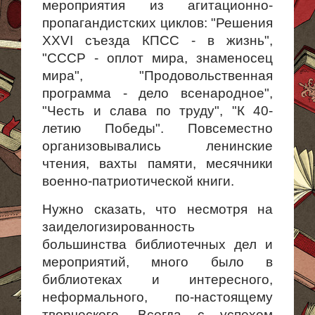
мероприятия из агитационно-
пропагандистских циклов: "Решения
XXVI съезда КПСС - в жизнь",
"СССР - оплот мира, знаменосец
мира", "Продовольственная
программа - дело всенародное",
"Честь и слава по труду", "К 40-
летию Победы". Повсеместно
организовывались ленинские
чтения, вахты памяти, месячники
военно-патриотической книги.
Нужно сказать, что несмотря на
заиделогизированность
большинства библиотечных дел и
мероприятий, много было в
библиотеках и инте­ресного,
неформального, по-настоящему
творческого. Всегда с успехом