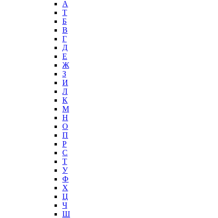
А
T
Б
В
Г
Д
Е
Ж
З
И
Л
К
М
Н
О
П
Р
С
Т
У
Ф
Х
Ц
Ч
Ш