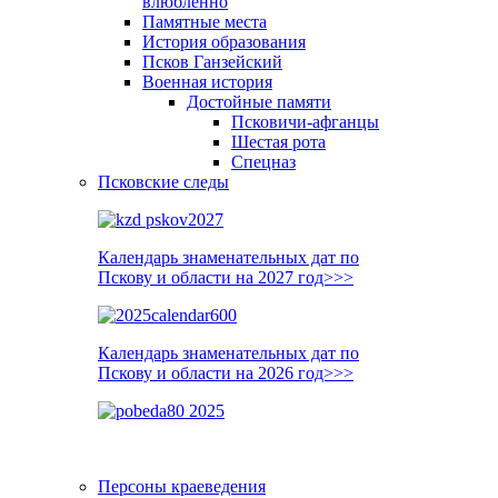
влюблённо
Памятные места
История образования
Псков Ганзейский
Военная история
Достойные памяти
Псковичи-афганцы
Шестая рота
Спецназ
Псковские следы
Календарь знаменательных дат по
Пскову и области на 2027 год>>>
Календарь знаменательных дат по
Пскову и области на 2026 год>>>
Персоны краеведения