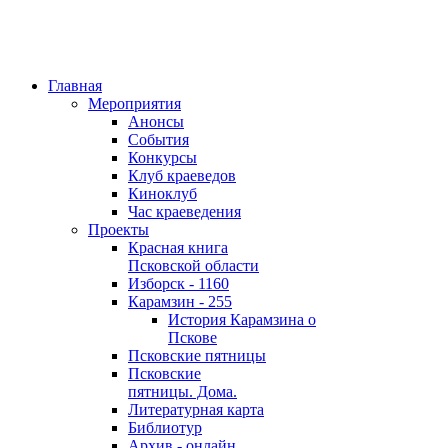
Главная
Мероприятия
Анонсы
События
Конкурсы
Клуб краеведов
Киноклуб
Час краеведения
Проекты
Красная книга
Псковской области
Изборск - 1160
Карамзин - 255
История Карамзина о
Пскове
Псковские пятницы
Псковские
пятницы. Дома.
Литературная карта
Библиотур
Архив - онлайн