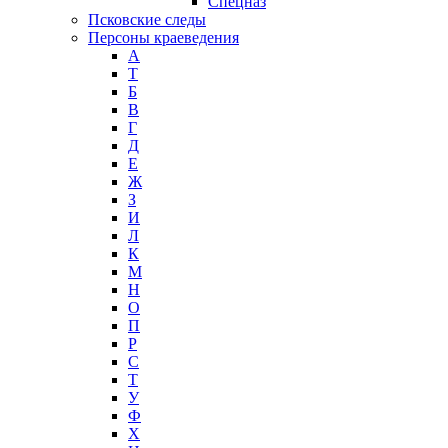
Спецназ
Псковские следы
Персоны краеведения
А
T
Б
В
Г
Д
Е
Ж
З
И
Л
К
М
Н
О
П
Р
С
Т
У
Ф
Х