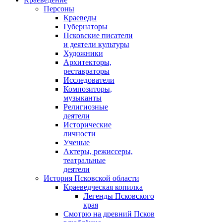
Персоны
Краеведы
Губернаторы
Псковские писатели
и деятели культуры
Художники
Архитекторы,
реставраторы
Исследователи
Композиторы,
музыканты
Религиозные
деятели
Исторические
личности
Ученые
Актеры, режиссеры,
театральные
деятели
История Псковской области
Краеведческая копилка
Легенды Псковского
края
Смотрю на древний Псков