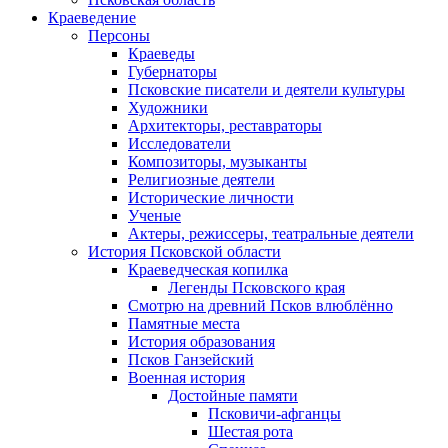
Краеведение
Персоны
Краеведы
Губернаторы
Псковские писатели и деятели культуры
Художники
Архитекторы, реставраторы
Исследователи
Композиторы, музыканты
Религиозные деятели
Исторические личности
Ученые
Актеры, режиссеры, театральные деятели
История Псковской области
Краеведческая копилка
Легенды Псковского края
Смотрю на древний Псков влюблённо
Памятные места
История образования
Псков Ганзейский
Военная история
Достойные памяти
Псковичи-афганцы
Шестая рота