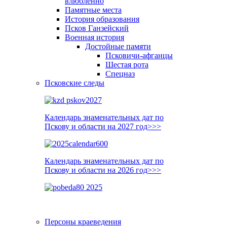
влюблённо
Памятные места
История образования
Псков Ганзейский
Военная история
Достойные памяти
Псковичи-афганцы
Шестая рота
Спецназ
Псковские следы
Календарь знаменательных дат по
Пскову и области на 2027 год>>>
Календарь знаменательных дат по
Пскову и области на 2026 год>>>
Персоны краеведения