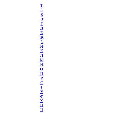
T
А
Б
В
Г
Д
Е
Ж
З
И
К
Л
М
Н
О
П
Р
С
Т
У
Ф
Х
Ц
Ч