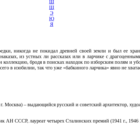
Ш
Щ
Э
Ю
Я
едки, никогда не покидал древней своей земли и был ее хран
 наказах, из устных ли рассказах или в ларчике с драгоценны
н коллекцию, бродя в поисках находок по изборским полям и уб
сего в изобилии, так что уже «бабкиного ларчика» явно не хвата
г. Москва) – выдающийся русский и советский архитектор, худо
АН СССР, лауреат четырех Сталинских премий (1941 г., 1946 г.,