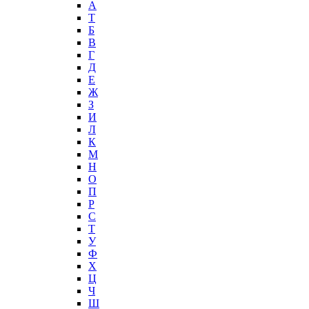
А
T
Б
В
Г
Д
Е
Ж
З
И
Л
К
М
Н
О
П
Р
С
Т
У
Ф
Х
Ц
Ч
Ш