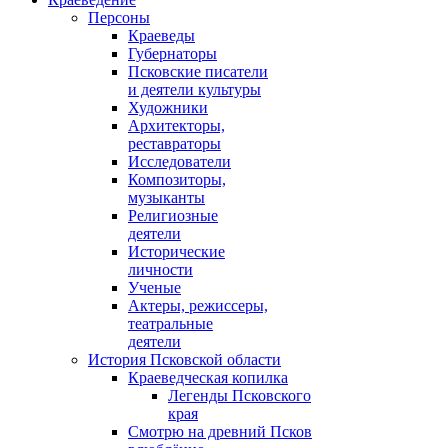
Персоны
Краеведы
Губернаторы
Псковские писатели
и деятели культуры
Художники
Архитекторы,
реставраторы
Исследователи
Композиторы,
музыканты
Религиозные
деятели
Исторические
личности
Ученые
Актеры, режиссеры,
театральные
деятели
История Псковской области
Краеведческая копилка
Легенды Псковского
края
Смотрю на древний Псков