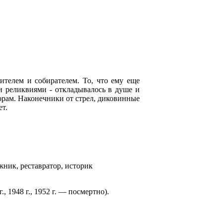
ителем и собирателем. То, что ему еще
ми реликвиями - откладывалось в душе и
орам. Наконечники от стрел, диковинные
ет.
жник, реставратор, историк
 1948 г., 1952 г. — посмертно).