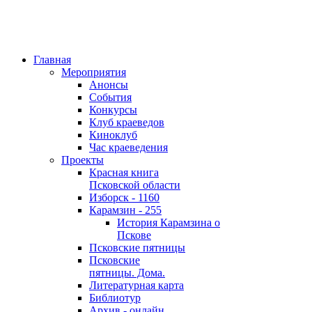
Главная
Мероприятия
Анонсы
События
Конкурсы
Клуб краеведов
Киноклуб
Час краеведения
Проекты
Красная книга
Псковской области
Изборск - 1160
Карамзин - 255
История Карамзина о
Пскове
Псковские пятницы
Псковские
пятницы. Дома.
Литературная карта
Библиотур
Архив - онлайн