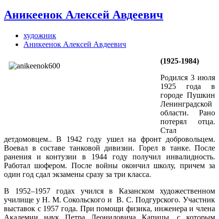
Аникеенок Алексей Авдеевич
художник
Аникеенок Алексей Авдеевич
(1925-1984)
Родился 3 июля
1925 года в
городе Пушкин
Ленинградской
области. Рано
потерял отца.
Стал
детдомовцем.. В 1942 году ушел на фронт добровольцем.
Воевал в составе танковой дивизии. Горел в танке. После
ранения и контузии в 1944 году получил инвалидность.
Работал шофером. После войны окончил школу, причем за
один год сдал экзамены сразу за три класса.
В 1952–1957 годах учился в Казанском художественном
училище у Н. М. Сокольского и В. С. Подгурского. Участник
выставок с 1957 года. При помощи физика, инженера и члена
Академии наук Петра Леонидовича Капицы, с которым