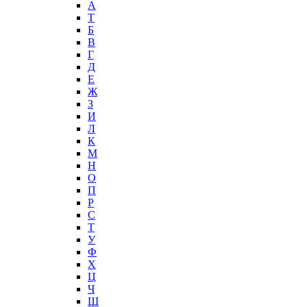
А
T
Б
В
Г
Д
Е
Ж
З
И
Л
К
М
Н
О
П
Р
С
Т
У
Ф
Х
Ц
Ч
Ш