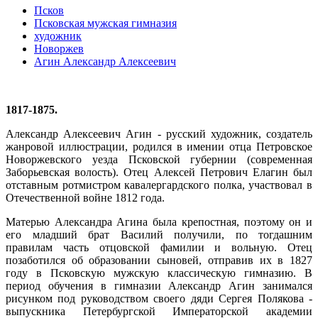
Псков
Псковская мужская гимназия
художник
Новоржев
Агин Александр Алексеевич
1817-1875.
Александр Алексеевич Агин - русский художник, создатель
жанровой иллюстрации, родился в имении отца Петровское
Новоржевского уезда Псковской губернии (современная
Заборьевская волость). Отец Алексей Петрович Елагин был
отставным ротмистром кавалергардского полка, участвовал в
Отечественной войне 1812 года.
Матерью Александра Агина была крепостная, поэтому он и
его младший брат Василий получили, по тогдашним
правилам часть отцовской фамилии и вольную. Отец
позаботился об образовании сыновей, отправив их в 1827
году в Псковскую мужскую классическую гимназию. В
период обучения в гимназии Александр Агин занимался
рисунком под руководством своего дяди Сергея Полякова -
выпускника Петербургской Императорской академии