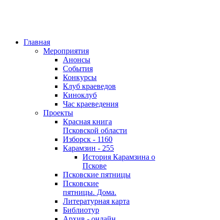
Главная
Мероприятия
Анонсы
События
Конкурсы
Клуб краеведов
Киноклуб
Час краеведения
Проекты
Красная книга
Псковской области
Изборск - 1160
Карамзин - 255
История Карамзина о
Пскове
Псковские пятницы
Псковские
пятницы. Дома.
Литературная карта
Библиотур
Архив - онлайн