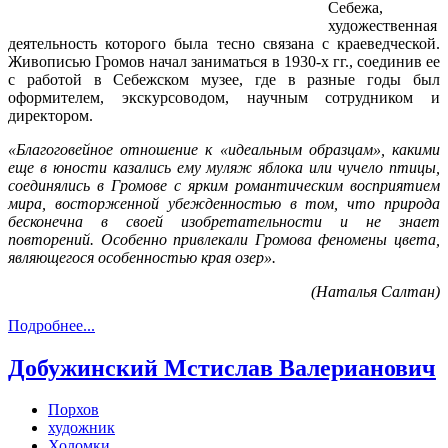
Себежа,
художественная
деятельность которого была тесно связана с краеведческой.
Живописью Громов начал заниматься в 1930-х гг., соединив ее
с работой в Себежском музее, где в разные годы был
оформителем, экскурсоводом, научным сотрудником и
директором.
«Благоговейное отношение к «идеальным образцам», какими
еще в юности казались ему муляж яблока или чучело птицы,
соединялись в Громове с ярким романтическим восприятием
мира, восторженной убежденностью в том, что природа
бесконечна в своей изобретательности и не знает
повторений. Особенно привлекали Громова феномены цвета,
являющегося особенностью края озер».
(Наталья Салтан)
Подробнее...
Добужинский Мстислав Валерианович
Порхов
художник
Холомки