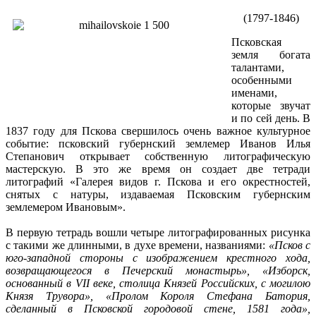
(1797-1846)
Псковская
земля богата
талантами,
особенными
именами,
которые звучат
и по сей день. В
1837 году для Пскова свершилось очень важное культурное
событие: псковский губернский землемер Иванов Илья
Степанович открывает собственную литографическую
мастерскую. В это же время он создает две тетради
литографий «Галерея видов г. Пскова и его окрестностей,
снятых с натуры, издаваемая Псковским губернским
землемером Ивановым».
В первую тетрадь вошли четыре литографированных рисунка
с такими же длинными, в духе времени, названиями:
«Псков с
юго-западной стороны с изображением крестного хода,
возвращающегося в Печерский монастырь», «Изборск,
основанный в VII веке, столица Князей Российских, с могилою
Князя Трувора», «Пролом Короля Стефана
Батория
,
сделанный в Псковской городовой стене, 1581 года»,