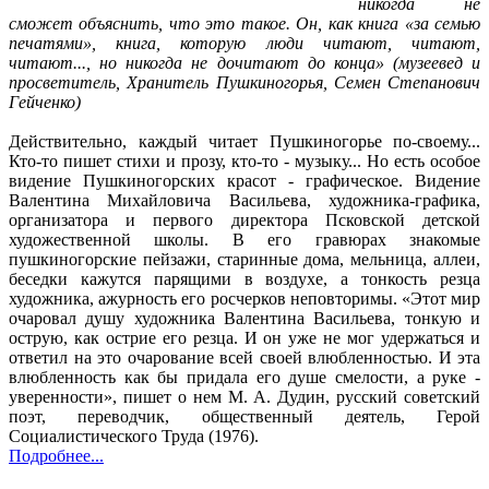
никогда не
сможет объяснить, что это такое. Он, как книга «за семью
печатями», книга, которую люди читают, читают,
читают..., но никогда не дочитают до конца» (музеевед и
просветитель, Хранитель Пушкиногорья, Семен Степанович
Гейченко)
Действительно, каждый читает Пушкиногорье по-своему...
Кто-то пишет стихи и прозу, кто-то - музыку... Но есть особое
видение Пушкиногорских красот - графическое. Видение
Валентина Михайловича Васильева, художника-графика,
организатора и первого директора Псковской детской
художественной школы. В его гравюрах знакомые
пушкиногорские пейзажи, старинные дома, мельница, аллеи,
беседки кажутся парящими в воздухе, а тонкость резца
художника, ажурность его росчерков неповторимы. «Этот мир
очаровал душу художника Валентина Васильева, тонкую и
острую, как острие его резца. И он уже не мог удержаться и
ответил на это очарование всей своей влюбленностью. И эта
влюбленность как бы придала его душе смелости, а руке -
уверенности», пишет о нем М. А. Дудин, русский советский
поэт, переводчик, общественный деятель, Герой
Социалистического Труда (1976).
Подробнее...