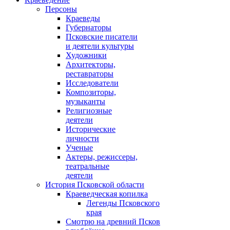
Персоны
Краеведы
Губернаторы
Псковские писатели
и деятели культуры
Художники
Архитекторы,
реставраторы
Исследователи
Композиторы,
музыканты
Религиозные
деятели
Исторические
личности
Ученые
Актеры, режиссеры,
театральные
деятели
История Псковской области
Краеведческая копилка
Легенды Псковского
края
Смотрю на древний Псков