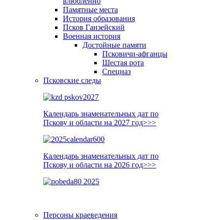
влюблённо
Памятные места
История образования
Псков Ганзейский
Военная история
Достойные памяти
Псковичи-афганцы
Шестая рота
Спецназ
Псковские следы
Календарь знаменательных дат по
Пскову и области на 2027 год>>>
Календарь знаменательных дат по
Пскову и области на 2026 год>>>
Персоны краеведения