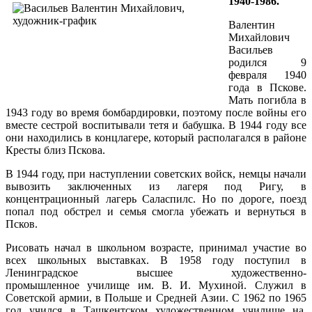
1940-1986.
Валентин
Михайлович
Васильев
родился 9
февраля 1940
года в Пскове.
Мать погибла в
1943 году во время бомбардировки, поэтому после войны его
вместе сестрой воспитывали тетя и бабушка. В 1944 году все
они находились в концлагере, который располагался в районе
Кресты близ Пскова.
В 1944 году, при наступлении советских войск, немцы начали
вывозить заключенных из лагеря под Ригу, в
концентрационный лагерь Саласпилс. Но по дороге, поезд
попал под обстрел и семья смогла убежать и вернуться в
Псков.
Рисовать начал в школьном возрасте, принимал участие во
всех школьных выставках. В 1958 году поступил в
Ленинградское высшее художественно-
промышленное училище им. В. И. Мухиной. Служил в
Советской армии, в Польше и Средней Азии. С 1962 по 1965
год учился в Ташкентском художественном училище на