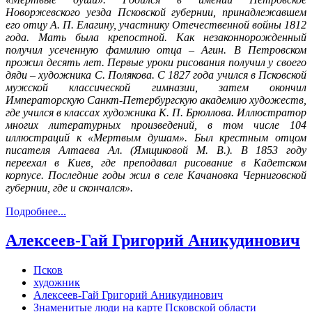
Новоржевского уезда Псковской губернии, принадлежавшем
его отцу А. П. Елагину, участнику Отечественной войны 1812
года. Мать была крепостной. Как незаконнорожденный
получил усеченную фамилию отца – Агин. В Петровском
прожил десять лет. Первые уроки рисования получил у своего
дяди – художника С. Полякова. С 1827 года учился в Псковской
мужской классической гимназии, затем окончил
Императорскую Санкт-Петербургскую академию художеств,
где учился в классах художника К. П. Брюллова. Иллюстратор
многих литературных произведений, в том числе 104
иллюстраций к «Мертвым душам». Был крестным отцом
писателя Алтаева Ал. (Ямщиковой М. В.). В 1853 году
переехал в Киев, где преподавал рисование в Кадетском
корпусе. Последние годы жил в селе Качановка Черниговской
губернии, где и скончался».
Подробнее...
Алексеев-Гай Григорий Аникудинович
Псков
художник
Алексеев-Гай Григорий Аникудинович
Знаменитые люди на карте Псковской области