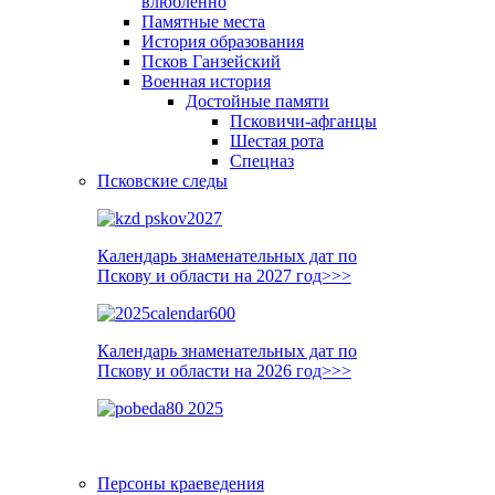
влюблённо
Памятные места
История образования
Псков Ганзейский
Военная история
Достойные памяти
Псковичи-афганцы
Шестая рота
Спецназ
Псковские следы
Календарь знаменательных дат по
Пскову и области на 2027 год>>>
Календарь знаменательных дат по
Пскову и области на 2026 год>>>
Персоны краеведения