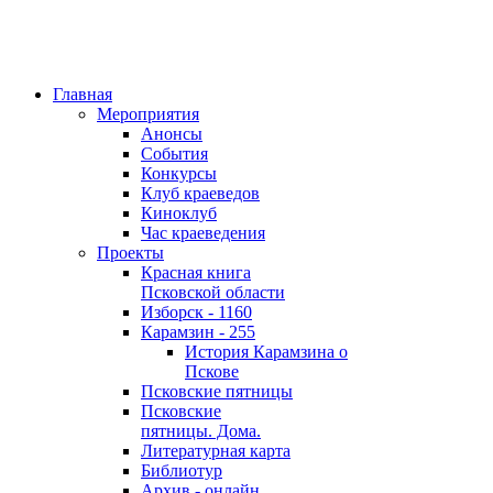
Главная
Мероприятия
Анонсы
События
Конкурсы
Клуб краеведов
Киноклуб
Час краеведения
Проекты
Красная книга
Псковской области
Изборск - 1160
Карамзин - 255
История Карамзина о
Пскове
Псковские пятницы
Псковские
пятницы. Дома.
Литературная карта
Библиотур
Архив - онлайн