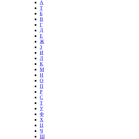
А
T
Б
В
Г
Д
Е
Ж
З
И
Л
К
М
Н
О
П
Р
С
Т
У
Ф
Х
Ц
Ч
Ш