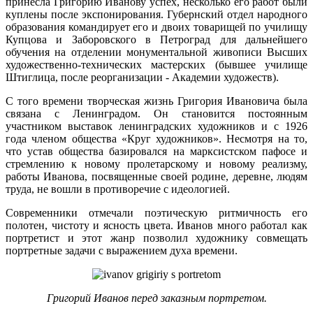
принесла Григорию Иванову успех, несколько его работ были
куплены после экспонирования. Губернский отдел народного
образования командирует его и двоих товарищей по училищу
Купцова и Заборовского в Петроград для дальнейшего
обучения на отделении монументальной живописи Высших
художественно-технических мастерских (бывшее училище
Штиглица, после реорганизации - Академии художеств).
С того времени творческая жизнь Григория Ивановича была
связана с Ленинградом. Он становится постоянным
участником выставок ленинградских художников и с 1926
года членом общества «Круг художников». Несмотря на то,
что устав общества базировался на марксистском пафосе и
стремлению к новому пролетарскому и новому реализму,
работы Иванова, посвященные своей родине, деревне, людям
труда, не вошли в противоречие с идеологией.
Современники отмечали поэтическую ритмичность его
полотен, чистоту и ясность цвета. Иванов много работал как
портретист и этот жанр позволил художнику совмещать
портретные задачи с выражением духа времени.
Григорий Иванов перед заказным портретом.