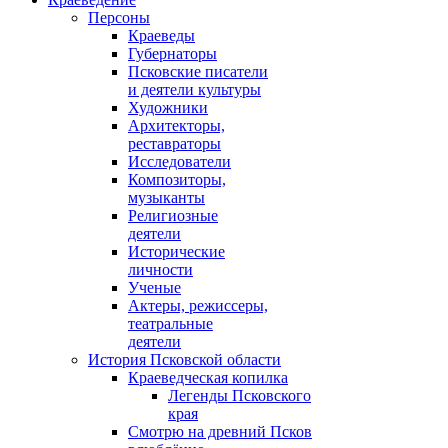
Персоны
Краеведы
Губернаторы
Псковские писатели
и деятели культуры
Художники
Архитекторы,
реставраторы
Исследователи
Композиторы,
музыканты
Религиозные
деятели
Исторические
личности
Ученые
Актеры, режиссеры,
театральные
деятели
История Псковской области
Краеведческая копилка
Легенды Псковского
края
Смотрю на древний Псков