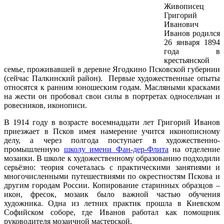
Живописец
Григорий
Иванович
Иванов родился
26 января 1894
года в
крестьянской
семье, проживавшей в деревне Ягодкино Псковской губернии
(сейчас Палкинский район). Первые художественные опыты
относятся к ранним юношеским годам. Масляными красками
на жести он пробовал свои силы в портретах односельчан и
ровесников, иконописи.
В 1914 году в возрасте восемнадцати лет Григорий Иванов
приезжает в Псков имея намерение учится иконописному
делу, а через полгода поступает в художественно-
промышленную
школу имени Фан-дер-Флита
на отделение
мозаики. В школе к художественному образованию подходили
серьёзно: теория сочеталась с практическими занятиями и
многочисленными путешествиями по окрестностям Пскова и
другим городам России. Копирование старинных образцов –
икон, фресок, мозаик было важной частью обучения
художника. Одна из летних практик прошла в Киевском
Софийском соборе, где Иванов работал как помощник
руководителя мозаичной мастерской.