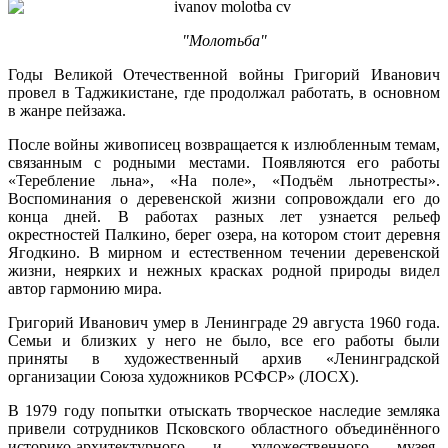
"Молотьба"
Годы Великой Отечественной войны Григорий Иванович
провел в Таджикистане, где продолжал работать, в основном
в жанре пейзажа.
После войны живописец возвращается к излюбленным темам,
связанным с родными местами. Появляются его работы
«Теребление льна», «На поле», «Подъём льнотресты».
Воспоминания о деревенской жизни сопровождали его до
конца дней. В работах разных лет узнается рельеф
окрестностей Палкино, берег озера, на котором стоит деревня
Ягодкино. В мирном и естественном течении деревенской
жизни, неярких и нежных красках родной природы видел
автор гармонию мира.
Григорий Иванович умер в Ленинграде 29 августа 1960 года.
Семьи и близких у него не было, все его работы были
приняты в художественный архив «Ленинградской
организации Союза художников РСФСР» (ЛОСХ).
В 1979 году попытки отыскать творческое наследие земляка
привели сотрудников Псковского областного объединённого
историко-архитектурного и художественного музея-