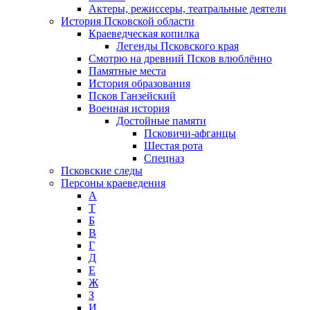
Актеры, режиссеры, театральные деятели
История Псковской области
Краеведческая копилка
Легенды Псковского края
Смотрю на древний Псков влюблённо
Памятные места
История образования
Псков Ганзейский
Военная история
Достойные памяти
Псковичи-афганцы
Шестая рота
Спецназ
Псковские следы
Персоны краеведения
А
T
Б
В
Г
Д
Е
Ж
З
И