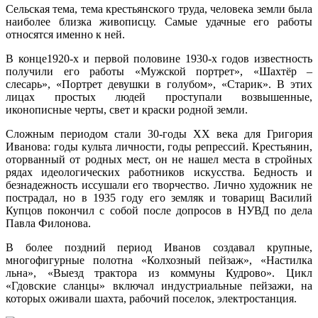
Сельская тема, тема крестьянского труда, человека земли была
наиболее близка живописцу. Самые удачные его работы
относятся именно к ней.
В конце1920-х и первой половине 1930-х годов известность
получили его работы «Мужской портрет», «Шахтёр –
слесарь», «Портрет девушки в голубом», «Старик». В этих
лицах простых людей проступали возвышенные,
иконописные черты, свет и краски родной земли.
Сложным периодом стали 30-годы XX века для Григория
Иванова: годы культа личности, годы репрессий. Крестьянин,
оторванный от родных мест, он не нашел места в стройных
рядах идеологических работников искусства. Бедность и
безнадежность иссушали его творчество. Лично художник не
пострадал, но в 1935 году его земляк и товарищ Василий
Купцов покончил с собой после допросов в НУВД по дела
Павла Филонова.
В более поздний период Иванов создавал крупные,
многофигурные полотна «Колхозный пейзаж», «Настилка
льна», «Выезд трактора из коммуны Кудрово». Цикл
«Гдовские сланцы» включал индустриальные пейзажи, на
которых оживали шахта, рабочий поселок, электростанция.