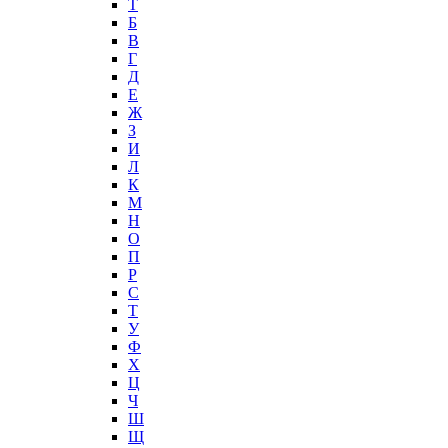
T
Б
В
Г
Д
Е
Ж
З
И
Л
К
М
Н
О
П
Р
С
Т
У
Ф
Х
Ц
Ч
Ш
Щ