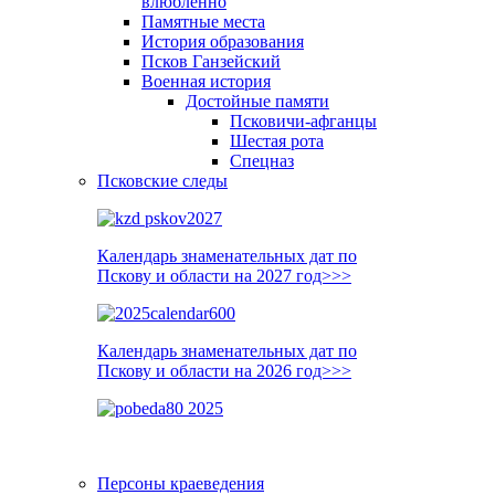
влюблённо
Памятные места
История образования
Псков Ганзейский
Военная история
Достойные памяти
Псковичи-афганцы
Шестая рота
Спецназ
Псковские следы
Календарь знаменательных дат по
Пскову и области на 2027 год>>>
Календарь знаменательных дат по
Пскову и области на 2026 год>>>
Персоны краеведения