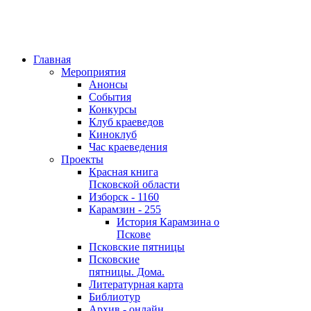
Главная
Мероприятия
Анонсы
События
Конкурсы
Клуб краеведов
Киноклуб
Час краеведения
Проекты
Красная книга
Псковской области
Изборск - 1160
Карамзин - 255
История Карамзина о
Пскове
Псковские пятницы
Псковские
пятницы. Дома.
Литературная карта
Библиотур
Архив - онлайн