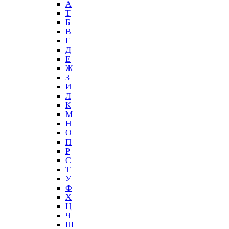
А
T
Б
В
Г
Д
Е
Ж
З
И
Л
К
М
Н
О
П
Р
С
Т
У
Ф
Х
Ц
Ч
Ш