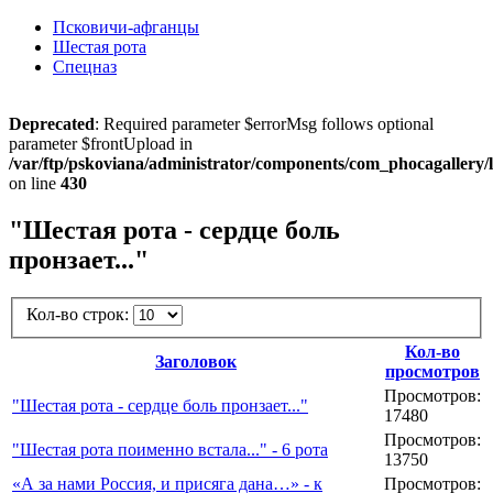
Псковичи-афганцы
Шестая рота
Спецназ
Deprecated
: Required parameter $errorMsg follows optional
parameter $frontUpload in
/var/ftp/pskoviana/administrator/components/com_phocagallery/li
on line
430
"Шестая рота - сердце боль
пронзает..."
Кол-во строк:
Кол-во
Заголовок
просмотров
Просмотров:
"Шестая рота - сердце боль пронзает..."
17480
Просмотров:
"Шестая рота поименно встала..." - 6 рота
13750
«А за нами Россия, и присяга дана…» - к
Просмотров: