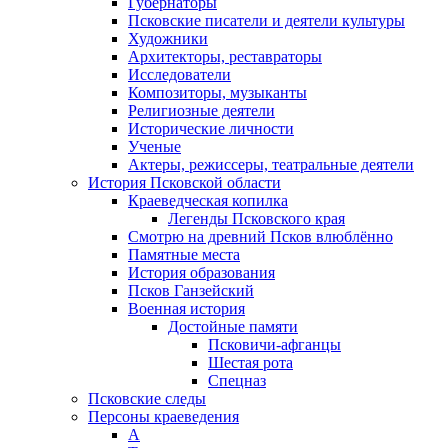
Губернаторы
Псковские писатели и деятели культуры
Художники
Архитекторы, реставраторы
Исследователи
Композиторы, музыканты
Религиозные деятели
Исторические личности
Ученые
Актеры, режиссеры, театральные деятели
История Псковской области
Краеведческая копилка
Легенды Псковского края
Смотрю на древний Псков влюблённо
Памятные места
История образования
Псков Ганзейский
Военная история
Достойные памяти
Псковичи-афганцы
Шестая рота
Спецназ
Псковские следы
Персоны краеведения
А