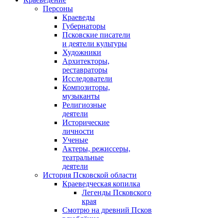
Персоны
Краеведы
Губернаторы
Псковские писатели
и деятели культуры
Художники
Архитекторы,
реставраторы
Исследователи
Композиторы,
музыканты
Религиозные
деятели
Исторические
личности
Ученые
Актеры, режиссеры,
театральные
деятели
История Псковской области
Краеведческая копилка
Легенды Псковского
края
Смотрю на древний Псков