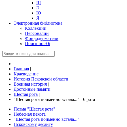
Щ
Э
Ю
Я
Электронная библиотека
Коллекции
Персоналии
Фондодержатели
Поиск по ЭБ
Главная
|
Краеведение
|
История Псковской области
|
Военная история
|
Достойные памяти
|
Шестая рота
|
"Шестая рота поименно встала..." - 6 рота
Поэма "Шестая рота"
Небесная пехота
"Шестая рота поименно встала..."
Псковскому десанту