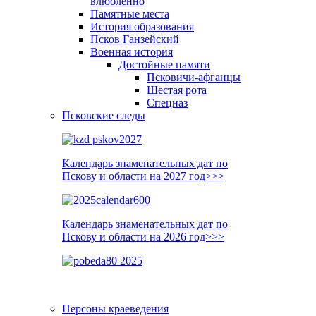
влюблённо
Памятные места
История образования
Псков Ганзейский
Военная история
Достойные памяти
Псковичи-афганцы
Шестая рота
Спецназ
Псковские следы
Календарь знаменательных дат по
Пскову и области на 2027 год>>>
Календарь знаменательных дат по
Пскову и области на 2026 год>>>
Персоны краеведения