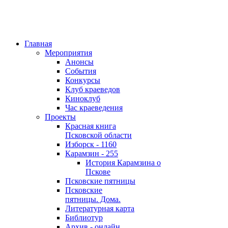
Главная
Мероприятия
Анонсы
События
Конкурсы
Клуб краеведов
Киноклуб
Час краеведения
Проекты
Красная книга
Псковской области
Изборск - 1160
Карамзин - 255
История Карамзина о
Пскове
Псковские пятницы
Псковские
пятницы. Дома.
Литературная карта
Библиотур
Архив - онлайн