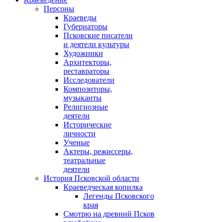
Персоны
Краеведы
Губернаторы
Псковские писатели
и деятели культуры
Художники
Архитекторы,
реставраторы
Исследователи
Композиторы,
музыканты
Религиозные
деятели
Исторические
личности
Ученые
Актеры, режиссеры,
театральные
деятели
История Псковской области
Краеведческая копилка
Легенды Псковского
края
Смотрю на древний Псков