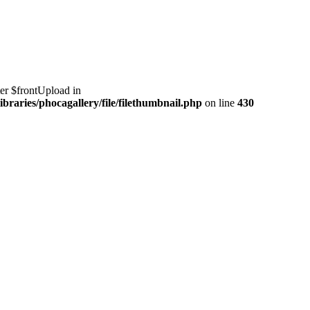
er $frontUpload in
braries/phocagallery/file/filethumbnail.php
on line
430