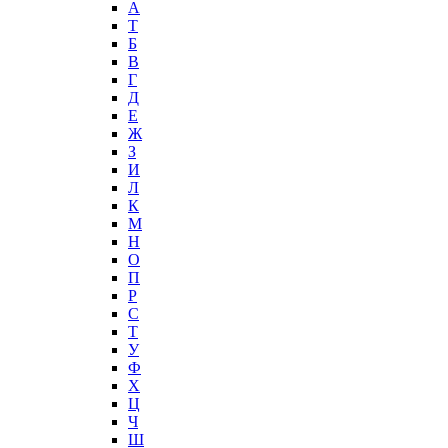
А
T
Б
В
Г
Д
Е
Ж
З
И
Л
К
М
Н
О
П
Р
С
Т
У
Ф
Х
Ц
Ч
Ш