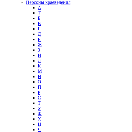
Персоны краеведения
А
T
Б
В
Г
Д
Е
Ж
З
И
Л
К
М
Н
О
П
Р
С
Т
У
Ф
Х
Ц
Ч