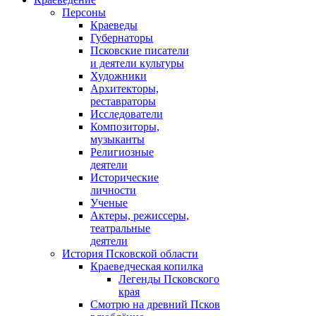
Персоны
Краеведы
Губернаторы
Псковские писатели
и деятели культуры
Художники
Архитекторы,
реставраторы
Исследователи
Композиторы,
музыканты
Религиозные
деятели
Исторические
личности
Ученые
Актеры, режиссеры,
театральные
деятели
История Псковской области
Краеведческая копилка
Легенды Псковского
края
Смотрю на древний Псков