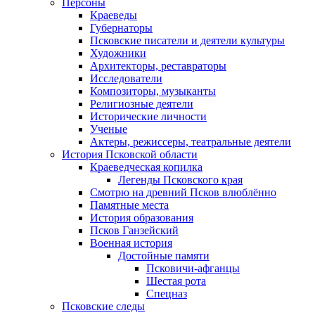
Персоны
Краеведы
Губернаторы
Псковские писатели и деятели культуры
Художники
Архитекторы, реставраторы
Исследователи
Композиторы, музыканты
Религиозные деятели
Исторические личности
Ученые
Актеры, режиссеры, театральные деятели
История Псковской области
Краеведческая копилка
Легенды Псковского края
Смотрю на древний Псков влюблённо
Памятные места
История образования
Псков Ганзейский
Военная история
Достойные памяти
Псковичи-афганцы
Шестая рота
Спецназ
Псковские следы