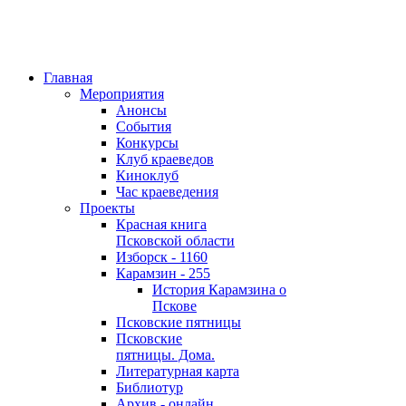
Главная
Мероприятия
Анонсы
События
Конкурсы
Клуб краеведов
Киноклуб
Час краеведения
Проекты
Красная книга
Псковской области
Изборск - 1160
Карамзин - 255
История Карамзина о
Пскове
Псковские пятницы
Псковские
пятницы. Дома.
Литературная карта
Библиотур
Архив - онлайн