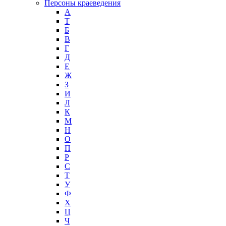
Персоны краеведения
А
T
Б
В
Г
Д
Е
Ж
З
И
Л
К
М
Н
О
П
Р
С
Т
У
Ф
Х
Ц
Ч