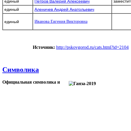
единый
Петров Валерий Алексеевич
заместит
единый
Аленичев Андрей Анатольевич
единый
Иванова Евгения Викторовна
Источник:
http://pskovgorod.ru/cats.html?id=2104
Символика
Официальная символика и