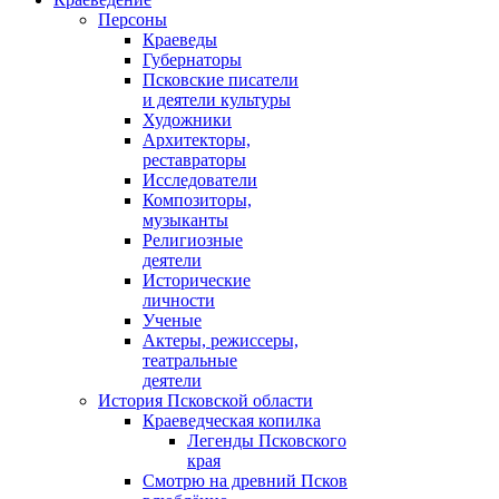
Персоны
Краеведы
Губернаторы
Псковские писатели
и деятели культуры
Художники
Архитекторы,
реставраторы
Исследователи
Композиторы,
музыканты
Религиозные
деятели
Исторические
личности
Ученые
Актеры, режиссеры,
театральные
деятели
История Псковской области
Краеведческая копилка
Легенды Псковского
края
Смотрю на древний Псков