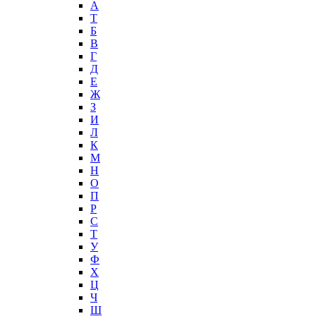
А
T
Б
В
Г
Д
Е
Ж
З
И
Л
К
М
Н
О
П
Р
С
Т
У
Ф
Х
Ц
Ч
Ш