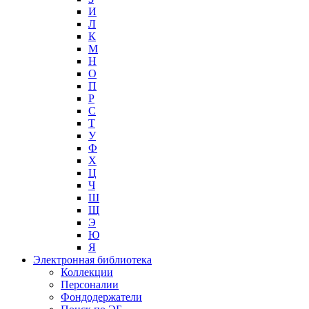
И
Л
К
М
Н
О
П
Р
С
Т
У
Ф
Х
Ц
Ч
Ш
Щ
Э
Ю
Я
Электронная библиотека
Коллекции
Персоналии
Фондодержатели