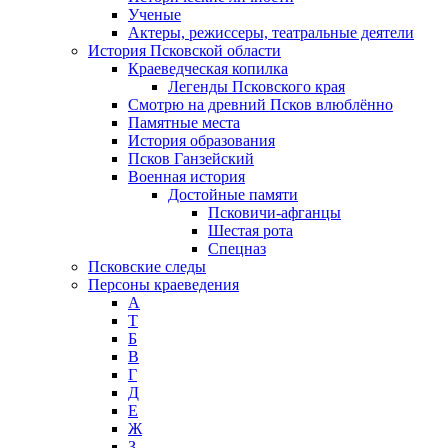
Ученые
Актеры, режиссеры, театральные деятели
История Псковской области
Краеведческая копилка
Легенды Псковского края
Смотрю на древний Псков влюблённо
Памятные места
История образования
Псков Ганзейский
Военная история
Достойные памяти
Псковичи-афганцы
Шестая рота
Спецназ
Псковские следы
Персоны краеведения
А
T
Б
В
Г
Д
Е
Ж
З