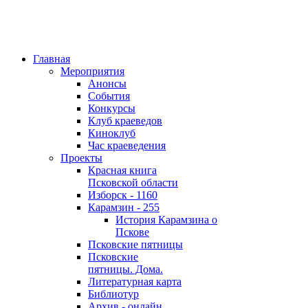
Главная
Мероприятия
Анонсы
События
Конкурсы
Клуб краеведов
Киноклуб
Час краеведения
Проекты
Красная книга
Псковской области
Изборск - 1160
Карамзин - 255
История Карамзина о
Пскове
Псковские пятницы
Псковские
пятницы. Дома.
Литературная карта
Библиотур
Архив - онлайн