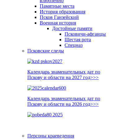
влюблённо
Памятные места
История образования
Псков Ганзейский
Военная история
Достойные памяти
Псковичи-афганцы
Шестая рота
Спецназ
Псковские следы
Календарь знаменательных дат по
Пскову и области на 2027 год>>>
Календарь знаменательных дат по
Пскову и области на 2026 год>>>
Персоны краеведения