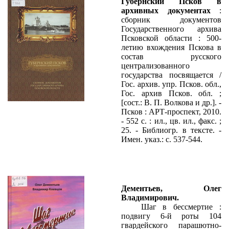
Губернский Псков в
архивных документах
:
сборник документов
Государственного архива
Псковской области : 500-
летию вхождения Пскова в
состав русского
централизованного
государства посвящается /
Гос. архив. упр. Псков. обл.,
Гос. архив Псков. обл. ;
[сост.: В. П. Волкова и др.]. -
Псков : АРТ-проспект, 2010.
- 552 с. : ил., цв. ил., факс. ;
25. - Библиогр. в тексте. -
Имен. указ.: с. 537-544.
Дементьев, Олег
Владимирович.
Шаг в бессмертие :
подвигу 6-й роты 104
гвардейского парашютно-