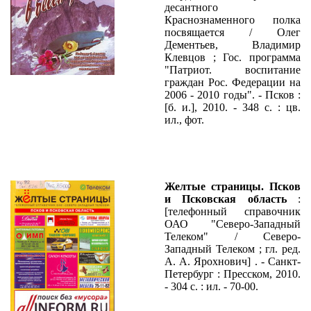
десантного
Краснознаменного полка
посвящается / Олег
Дементьев, Владимир
Клевцов ; Гос. программа
"Патриот. воспитание
граждан Рос. Федерации на
2006 - 2010 годы". - Псков :
[б. и.], 2010. - 348 с. : цв.
ил., фот.
Желтые страницы. Псков
и Псковская область
:
[телефонный справочник
ОАО "Северо-Западный
Телеком" / Северо-
Западный Телеком ; гл. ред.
А. А. Ярохнович] . - Санкт-
Петербург : Пресском, 2010.
- 304 с. : ил. - 70-00.