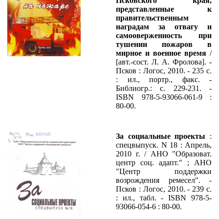
Псковского края,
представленные к
правительственным
наградам за отвагу и
самооверженность при
тушении пожаров в
мирное и военное время
/
[авт.-сост. Л. А. Фролова]. -
Псков : Логос, 2010. - 235 с.
: ил., портр., факс. -
Библиогр.: с. 229-231. -
ISBN 978-5-93066-061-9 :
80-00.
За социальные проекты
:
спецвыпуск. N 18 : Апрель,
2010 г. / АНО "Образоват.
центр соц. адапт." ; АНО
"Центр поддержки
возрождения ремесел". -
Псков : Логос, 2010. - 239 с.
: ил., табл. - ISBN 978-5-
93066-054-6 : 80-00.