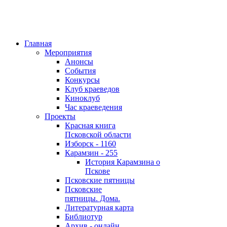
Главная
Мероприятия
Анонсы
События
Конкурсы
Клуб краеведов
Киноклуб
Час краеведения
Проекты
Красная книга
Псковской области
Изборск - 1160
Карамзин - 255
История Карамзина о
Пскове
Псковские пятницы
Псковские
пятницы. Дома.
Литературная карта
Библиотур
Архив - онлайн