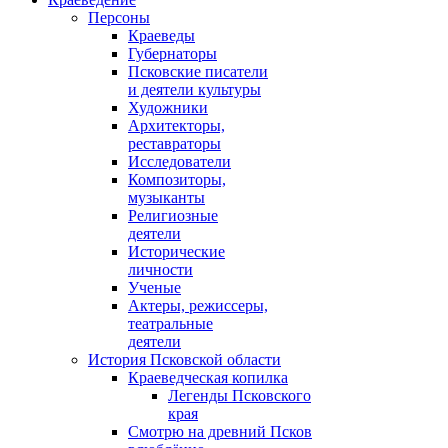
Персоны
Краеведы
Губернаторы
Псковские писатели
и деятели культуры
Художники
Архитекторы,
реставраторы
Исследователи
Композиторы,
музыканты
Религиозные
деятели
Исторические
личности
Ученые
Актеры, режиссеры,
театральные
деятели
История Псковской области
Краеведческая копилка
Легенды Псковского
края
Смотрю на древний Псков