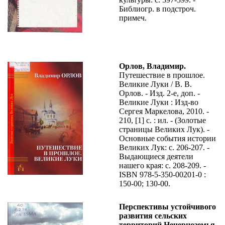
Библиогр. в подстроч.
примеч.
Орлов, Владимир.
Путешествие в прошлое.
Великие Луки / В. В.
Орлов. - Изд. 2-е, доп. -
Великие Луки : Изд-во
Сергея Маркелова, 2010. -
210, [1] с. : ил. - (Золотые
страницы Великих Лук). -
Основные события истории
Великих Лук: с. 206-207. -
Выдающиеся деятели
нашего края: с. 208-209. -
ISBN 978-5-350-00201-0 :
150-00; 130-00.
Перспективы устойчивого
развития сельских
территорий Нечерноземья