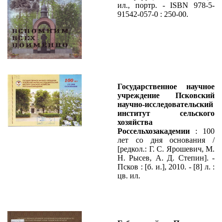
ил., портр. - ISBN 978-5-
91542-057-0 : 250-00.
Государственное научное
учреждение Псковский
научно-исследовательский
институт сельского
хозяйства
Россельхозакадемии
: 100
лет со дня основания /
[редкол.: Г. С. Ярошевич, М.
Н. Рысев, А. Д. Степин]. -
Псков : [б. и.], 2010. - [8] л. :
цв. ил.