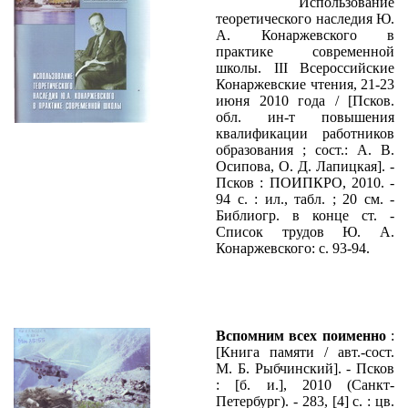
Использование
теоретического наследия Ю.
А. Конаржевского в
практике современной
школы. III Всероссийские
Конаржевские чтения, 21-23
июня 2010 года / [Псков.
обл. ин-т повышения
квалификации работников
образования ; сост.: А. В.
Осипова, О. Д. Лапицкая]. -
Псков : ПОИПКРО, 2010. -
94 с. : ил., табл. ; 20 см. -
Библиогр. в конце ст. -
Список трудов Ю. А.
Конаржевского: с. 93-94.
Вспомним всех поименно
:
[Книга памяти / авт.-сост.
М. Б. Рыбчинский]. - Псков
: [б. и.], 2010 (Санкт-
Петербург). - 283, [4] с. : цв.