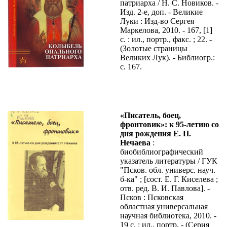
патриарха / Н. С. Новиков. -
Изд. 2-е, доп. - Великие
Луки : Изд-во Сергея
Маркелова, 2010. - 167, [1]
с. : ил., портр., факс. ; 22. -
(Золотые страницы
Великих Лук). - Библиогр.:
с. 167.
«Писатель, боец,
фронтовик»: к 95-летию со
дня рождения Е. П.
Нечаева
:
биобиблиографический
указатель литературы / ГУК
"Псков. обл. универс. науч.
б-ка" ; [сост. Е. Г. Киселева ;
отв. ред. В. И. Павлова]. -
Псков : Псковская
областная универсальная
научная библиотека, 2010. -
19 с. : ил., портр. - (Серия