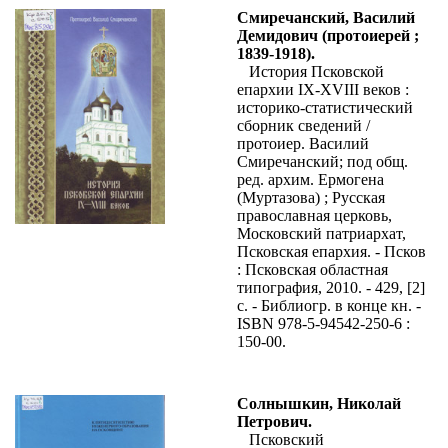
Смиречанский, Василий
Демидович (протоиерей ;
1839-1918).
История Псковской
епархии IX-XVIII веков :
историко-статистический
сборник сведений /
протоиер. Василий
Смиречанский; под общ.
ред. архим. Ермогена
(Муртазова) ; Русская
православная церковь,
Московский патриархат,
Псковская епархия. - Псков
: Псковская областная
типография, 2010. - 429, [2]
с. - Библиогр. в конце кн. -
ISBN 978-5-94542-250-6 :
150-00.
Солнышкин, Николай
Петрович.
Псковский