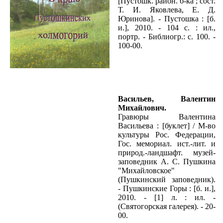
[Пустошк. район. б-ка ; сост.
Т. И. Яковлева, Е. Д.
Юринова]. - Пустошка : [б.
и.], 2010. - 104 с. : ил.,
портр. - Библиогр.: с. 100. -
100-00.
Васильев, Валентин
Михайлович.
Гравюры Валентина
Васильева : [буклет] / М-во
культуры Рос. Федерации,
Гос. мемориал. ист.-лит. и
природ.-ландшафт. музей-
заповедник А. С. Пушкина
"Михайловское"
(Пушкинский заповедник).
- Пушкинские Горы : [б. и.],
2010. - [1] л. : ил. -
(Святогорская галерея). - 20-
00.