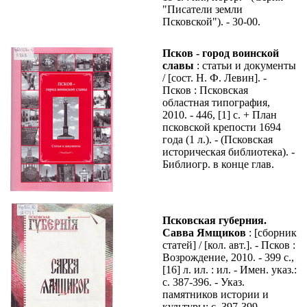
"Писатели земли
Псковской"). - 30-00.
Псков - город воинской
славы
: статьи и документы
/ [сост. Н. Ф. Левин]. -
Псков : Псковская
областная типография,
2010. - 446, [1] с. + План
псковской крепости 1694
года (1 л.). - (Псковская
историческая библиотека). -
Библиогр. в конце глав.
Псковская губерния.
Савва Ямщиков
: [сборник
статей] / [кол. авт.]. - Псков :
Возрождение, 2010. - 399 с.,
[16] л. ил. : ил. - Имен. указ.:
с. 387-396. - Указ.
памятников истории и
культуры: с. 397-399. -