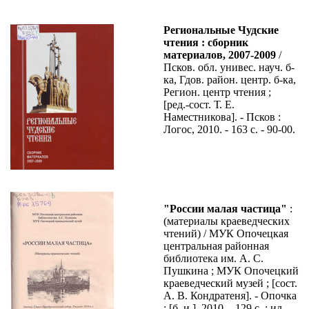
Региональные Чудские
чтения : сборник
материалов, 2007-2009
/
Псков. обл. унивес. науч. б-
ка, Гдов. район. центр. б-ка,
Регион. центр чтения ;
[ред.-сост. Т. Е.
Наместникова]. - Псков :
Логос, 2010. - 163 с. - 90-00.
"России малая частица"
:
(материалы краеведческих
чтений) / МУК Опочецкая
центральная районная
библиотека им. А. С.
Пушкина ; МУК Опочецкий
краеведческий музей ; [сост.
А. В. Кондратеня]. - Опочка
: [б. и.], 2010. - 129 с. : ил. -