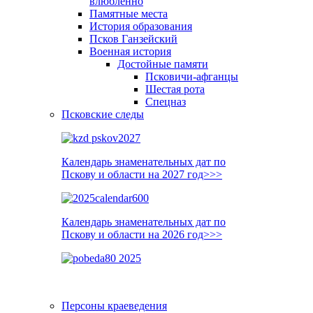
влюблённо
Памятные места
История образования
Псков Ганзейский
Военная история
Достойные памяти
Псковичи-афганцы
Шестая рота
Спецназ
Псковские следы
Календарь знаменательных дат по
Пскову и области на 2027 год>>>
Календарь знаменательных дат по
Пскову и области на 2026 год>>>
Персоны краеведения