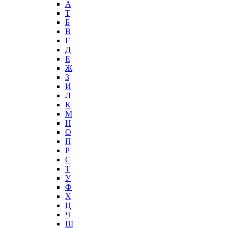
А
T
Б
В
Г
Д
Е
Ж
З
И
Л
К
М
Н
О
П
Р
С
Т
У
Ф
Х
Ц
Ч
Ш