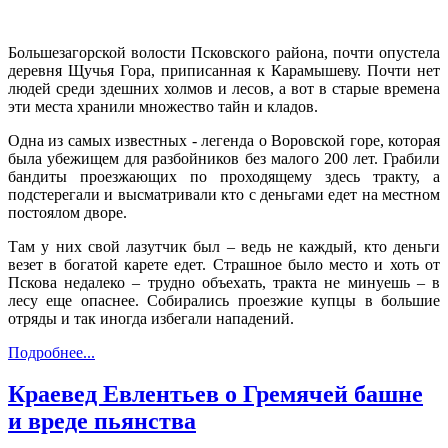
Большезагорской волости Псковского района, почти опустела
деревня Щучья Гора, приписанная к Карамышеву. Почти нет
людей среди здешних холмов и лесов, а вот в старые времена
эти места хранили множество тайн и кладов.
Одна из самых известных - легенда о Воровской горе, которая
была убежищем для разбойников без малого 200 лет. Грабили
бандиты проезжающих по проходящему здесь тракту, а
подстерегали и высматривали кто с деньгами едет на местном
постоялом дворе.
Там у них свой лазутчик был – ведь не каждый, кто деньги
везет в богатой карете едет. Страшное было место и хоть от
Пскова недалеко – трудно объехать, тракта не минуешь – в
лесу еще опаснее. Собирались проезжие купцы в большие
отряды и так иногда избегали нападений.
Подробнее...
Краевед Евлентьев о Гремячей башне
и вреде пьянства