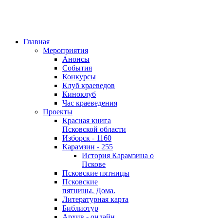
Главная
Мероприятия
Анонсы
События
Конкурсы
Клуб краеведов
Киноклуб
Час краеведения
Проекты
Красная книга
Псковской области
Изборск - 1160
Карамзин - 255
История Карамзина о
Пскове
Псковские пятницы
Псковские
пятницы. Дома.
Литературная карта
Библиотур
Архив - онлайн