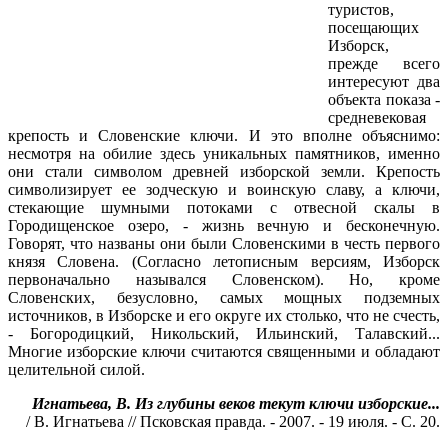
туристов,
посещающих
Изборск,
прежде всего
интересуют два
объекта показа -
средневековая
крепость и Словенские ключи. И это вполне объяснимо:
несмотря на обилие здесь уникальных памятников, именно
они стали символом древней изборской земли. Крепость
символизирует ее зодческую и воинскую славу, а ключи,
стекающие шумными потоками с отвесной скалы в
Городищенское озеро, - жизнь вечную и бесконечную.
Говорят, что названы они были Словенскими в честь первого
князя Словена. (Согласно летописным версиям, Изборск
первоначально назывался Словенском). Но, кроме
Словенских, безусловно, самых мощных подземных
источников, в Изборске и его округе их столько, что не счесть,
- Богородицкий, Никольский, Ильинский, Талавский...
Многие изборские ключи считаются священными и обладают
целительной силой.
Игнатьева, В. Из глубины веков текут ключи изборские...
/ В. Игнатьева // Псковская правда. - 2007. - 19 июля. - С. 20.