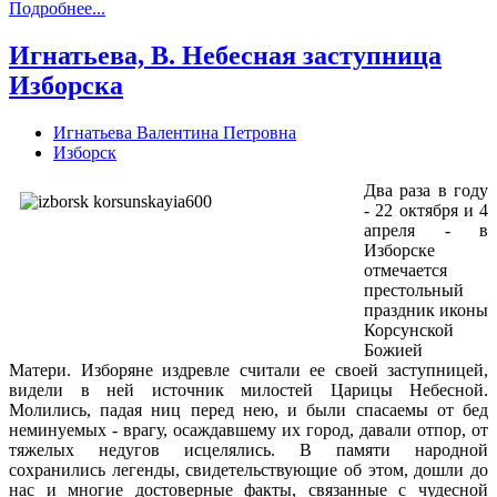
Подробнее...
Игнатьева, В. Небесная заступница
Изборска
Игнатьева Валентина Петровна
Изборск
Два раза в году
- 22 октября и 4
апреля - в
Изборске
отмечается
престольный
праздник иконы
Корсунской
Божией
Матери. Изборяне издревле считали ее своей заступницей,
видели в ней источник милостей Царицы Небесной.
Молились, падая ниц перед нею, и были спасаемы от бед
неминуемых - врагу, осаждавшему их город, давали отпор, от
тяжелых недугов исцелялись. В памяти народной
сохранились легенды, свидетельствующие об этом, дошли до
нас и многие достоверные факты, связанные с чудесной