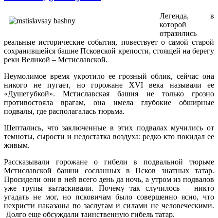
Легенда, в
которой
отразились
реальные исторические события, повествует о самой старой
сохранившейся башне Псковской крепости, стоящей на берегу
реки Великой – Мстиславской.
Неумолимое время укротило ее грозный облик, сейчас она
никого не пугает, но горожане XVI века называли ее
«Душегубкой». Мстиславская башня не только грозно
противостояла врагам, она имела глубокие обширные
подвалы, где располагалась тюрьма.
Шептались, что заключенные в этих подвалах мучились от
темноты, сырости и недостатка воздуха: редко кто покидал ее
живым.
Рассказывали горожане о гибели в подвальной тюрьме
Мстиславской башни сосланных в Псков знатных татар.
Просидели они в ней всего день да ночь, а утром из подвалов
уже трупы вытаскивали. Почему так случилось – никто
угадать не мог, но псковичам было совершенно ясно, что
нехристи наказаны по заслугам и силами не человеческими.
Долго еще обсуждали таинственную гибель татар.