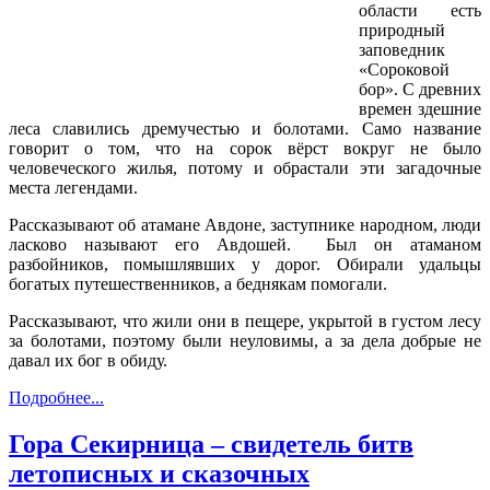
области есть
природный
заповедник
«Сороковой
бор». С древних
времен здешние
леса славились дремучестью и болотами. Само название
говорит о том, что на сорок вёрст вокруг не было
человеческого жилья, потому и обрастали эти загадочные
места легендами.
Рассказывают об атамане Авдоне, заступнике народном, люди
ласково называют его Авдошей. Был он атаманом
разбойников, помышлявших у дорог. Обирали удальцы
богатых путешественников, а беднякам помогали.
Рассказывают, что жили они в пещере, укрытой в густом лесу
за болотами, поэтому были неуловимы, а за дела добрые не
давал их бог в обиду.
Подробнее...
Гора Секирница – свидетель битв
летописных и сказочных