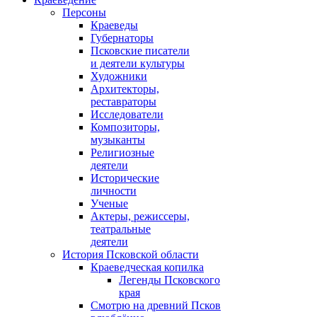
Персоны
Краеведы
Губернаторы
Псковские писатели
и деятели культуры
Художники
Архитекторы,
реставраторы
Исследователи
Композиторы,
музыканты
Религиозные
деятели
Исторические
личности
Ученые
Актеры, режиссеры,
театральные
деятели
История Псковской области
Краеведческая копилка
Легенды Псковского
края
Смотрю на древний Псков