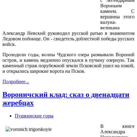
с легендарным
Вороньим
камнем. С
вершины этого
валуна-
великана
Александр Невский руководил русской ратью в знаменитом
Ледовом побоище. Он - свидетель доблестной победы русских
войск.
Проходили годы, волны Чудского озера размывали Вороний
остров, и камень медленно опускался в пучину озерную. Так
каменный страж порубежной земли Псковской ушел на покой,
и открылись широкие ворота на Псков.
Подробнее...
Вороничский клад: сказ о двенадцати
жеребцах
Пушкинские горы
В книге
Александра