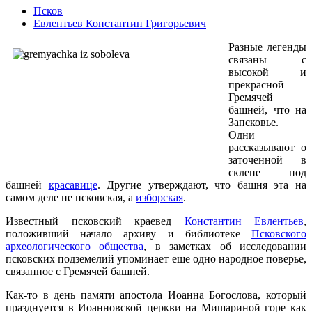
Псков
Евлентьев Константин Григорьевич
Разные легенды
связаны с
высокой и
прекрасной
Гремячей
башней, что на
Запсковье.
Одни
рассказывают о
заточенной в
склепе под
башней
красавице
. Другие утверждают, что башня эта на
самом деле не псковская, а
изборская
.
Известный псковский краевед
Константин Евлентьев
,
положивший начало архиву и библиотеке
Псковского
археологического общества
, в заметках об исследовании
псковских подземелий упоминает еще одно народное поверье,
связанное с Гремячей башней.
Как-то в день памяти апостола Иоанна Богослова, который
празднуется в Иоанновской церкви на Мишариной горе как