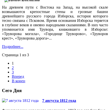
На древнем пути с Востока на Запад, на высокой скале
возвышаются крепостные стены и грозные башни
древнейшего русского города Изборска, история которого
тесно связана с Псковом. Время основания Изборска теряется
в глубине веков и овеяно народными сказаниями. В них часто
упоминается имя Трувора, княжившего в Изборске:
«Труворова могила», «Городище Труворово», «Труворов
крест», «Труворова дорога»...
Подробнее...
Страница 1 из 3
1
2
3
Вперед
В конец
Сего Дня
7 августа 1812 года