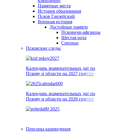
влюблённо
Памятные места
История образования
Псков Ганзейский
Военная история
Достойные памяти
Псковичи-афганцы
Шестая рота
Спецназ
Псковские следы
Календарь знаменательных дат по
Пскову и области на 2027 год>>>
Календарь знаменательных дат по
Пскову и области на 2026 год>>>
Персоны краеведения