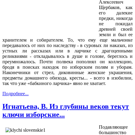
Алексеевич
Щербаков, как
его далекие
предки, никогда
не покидал
древней своей
земли и был ее
хранителем и собирателем. То, что ему еще мальчонке
передавалось от них по наследству - в суровых ли наказах, из
устных ли рассказах или в ларчике с драгоценными
реликвиями - откладывалось в душе и голове, береглось и
преумножалось. Почти полвека пополнял он коллекцию,
бродя в поисках находок по изборским полям и уборам.
Наконечники от стрел, диковинные женские украшения,
предметы домашнего обихода, кресты... - всего в изобилии,
так что уже «бабкиного ларчика» явно не хватает.
Подробнее...
Игнатьева, В. Из глубины веков текут
ключи изборские...
Подавляющее
большинство