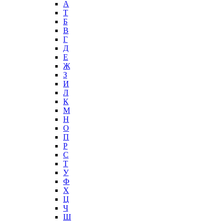
А
T
Б
В
Г
Д
Е
Ж
З
И
Л
К
М
Н
О
П
Р
С
Т
У
Ф
Х
Ц
Ч
Ш