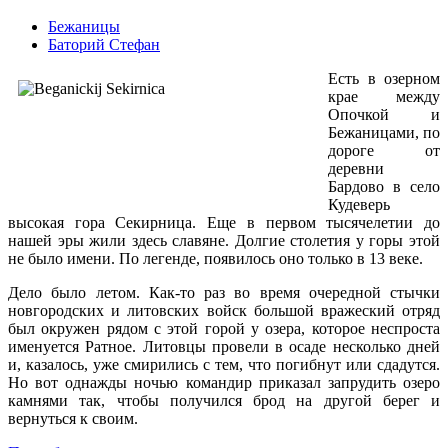
Бежаницы
Баторий Стефан
Есть в озерном
крае между
Опочкой и
Бежаницами, по
дороге от
деревни
Бардово в село
Кудеверь
высокая гора Секирница. Еще в первом тысячелетии до
нашей эры жили здесь славяне. Долгие столетия у горы этой
не было имени. По легенде, появилось оно только в 13 веке.
Дело было летом. Как-то раз во время очередной стычки
новгородских и литовских войск большой вражеский отряд
был окружен рядом с этой горой у озера, которое неспроста
именуется Ратное. Литовцы провели в осаде несколько дней
и, казалось, уже смирились с тем, что погибнут или сдадутся.
Но вот однажды ночью командир приказал запрудить озеро
камнями так, чтобы получился брод на другой берег и
вернуться к своим.