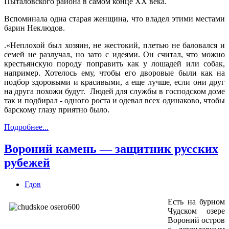
Пыталовского района в самом конце XX века.
Вспоминала одна старая женщина, что владел этими местами
барин Неклюдов.
.«Неплохой был хозяин, не жестокий, плетью не баловался и
семей не разлучал, но зато с идеями. Он считал, что можно
крестьянскую породу поправить как у лошадей или собак,
например. Хотелось ему, чтобы его дворовые были как на
подбор здоровыми и красивыми, а еще лучше, если они друг
на друга похожи будут. Людей для службы в господском доме
так и подбирал - одного роста и одевал всех одинаково, чтобы
барскому глазу приятно было.
Подробнее...
Вороний камень — защитник русских
рубежей
Гдов
Есть на бурном
Чудском озере
Вороний остров