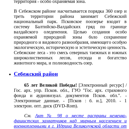
территория - особо охраняемая зона.
В Себежском районе насчитывается порядка 360 озер и
треть территории района занимает Себежский
национальный парк. Псковское поозерье входит в
систему Балтийско-Валдайских гряд по границе
валдайского оледенения. Целью создания особо
охраняемой природной зоны бsло сохранение
природного и видового разнообразия, имеющего особую
экологическую, историческую и эстетическую ценность.
Себежские леса - это смесь северных таежных и южных
широколиственных лесов, отсюда и богатство
животного мира, и полноводность озер.
Себежский район
65 лет Великой Победы!
[Электронный ресурс] /
Гос. арх. упр. Псков. обл., ГУО "Гос. арх. страхового
фонда и аудиовизуал. документов Псков. обл.". -
Электронные данные. - [Псков : б. и.], 2010. - 1
электрон. опт. диск (DVD-Rom).
См.
Акт № 98 о месте расправы немецко-
фашистских захватчиков над мирным населением и
военнопленными в г. Идрица Великолукской области от