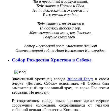
Ты и преданный и заслуженный,
Тебя знают и Порхов и
Гдов
.
Наша псковская ты жемчужина
В
ожерелии
городов.
Тебе кланяюсь низко-низко я
И любуюсь тобою с гор.
Здесь встречают меня, как близкого,
Голубые глаза озер...
Автор - псковский поэт, участник Великой
Отечественной войны Иван Васильевич Виноградов.
Собор Рождества Христова в Себеже
Знаменитый уроженец города
Зиновий Гердт
в своем
очерке «Детство. Себеж» вспоминал: «В Себеже был
замечательный православный храм, на горке. Его потом
взорвали. Не немцы».
В современном городе самое высокое архитектурное
сооружение колокольня, сохранившаяся от главной
соборной церкви - Рождества Христова.