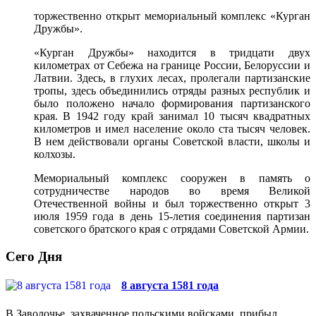
торжественно открыт мемориальный комплекс «Курган
Дружбы».
«Курган Дружбы» находится в тридцати двух
километрах от Себежа на границе России, Белоруссии и
Латвии. Здесь, в глухих лесах, пролегали партизанские
тропы, здесь объединились отряды разных республик и
было положено начало формирования партизанского
края. В 1942 году край занимал 10 тысяч квадратных
километров и имел население около ста тысяч человек.
В нем действовали органы Советской власти, школы и
колхозы.
Мемориальный комплекс сооружен в память о
сотрудничестве народов во время Великой
Отечественной войны и был торжественно открыт 3
июля 1959 года в день 15-летия соединения партизан
советского братского края с отрядами Советской Армии.
Сего Дня
8 августа 1581 года
В Заволочье, захваченное польскими войсками, прибыл