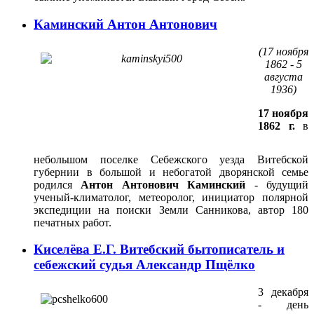
Каминский Антон Антонович
(17 ноября
1862 - 5
августа
1936)
17 ноября
1862 г.
в
небольшом поселке Себежского уезда Витебской
губернии в большой и небогатой дворянской семье
родился
Антон Антонович Каминский
- будущий
ученый-климатолог, метеоролог, инициатор полярной
экспедиции на поиски Земли Санникова, автор 180
печатных работ.
Киселёва Е.Г. Витебский бытописатель и
себежский судья Александр Пщёлко
3 декабря
- день