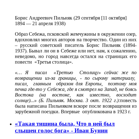
Борис Андреевич Пильняк (29 сентября [11 октября]
1894 — 21 апреля 1938)
Образ Себежа, псковской жемчужины в окружении озер,
вдохновлял многих авторов на творчество. Один из них
– русский советский писатель Борис Пильняк (1894-
1937). Бывал ли он в Себеже или нет, нам, к сожалению,
неведомо, но город навсегда остался на страницах его
повести «Третья столица».
«… Я писал «Третью Столицу» сейчас же по
возвращении из-за границы, - по сырому материалу,
писал, главным образом для Европы,
поэтому моя
печка где-то у Себежа, где я смотрел на Запад, не боясь
Востока (на востоке, как известно, восходит
солнце)...»
(
Б. Пильняк. Москва. 3 окт. 1922 г.):
повесть
была написана Пильняком вскоре после возвращения из
зарубежной поездки. Впервые опубликована в 1923 г.
«Такая тишина была, Что в ней был
слышен голос бога» - Иван Бунин