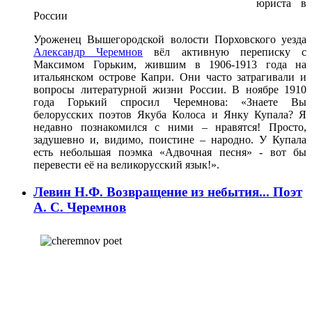
юриста в
России
Уроженец Вышегородской волости Порховского уезда
Александр Черемнов
вёл активную переписку с
Максимом Горьким, жившим в 1906-1913 года на
итальянском острове Капри. Они часто затрагивали и
вопросы литературной жизни России. В ноябре 1910
года Горький спросил Черемнова: «Знаете Вы
белорусских поэтов Якуба Колоса и Янку Купала? Я
недавно познакомился с ними – нравятся! Просто,
задушевно и, видимо, поистине – народно. У Купала
есть небольшая поэмка «Адвочная песня» - вот бы
перевести её на великорусский язык!».
Левин Н.Ф. Возвращение из небытия... Поэт
А. С. Черемнов