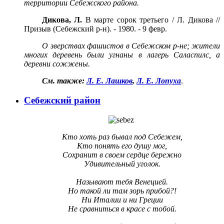
территории Себежского района.
Дикова, Л.
В марте сорок третьего / Л. Дикова //
Призыв (Себежский р-н). - 1980. - 9 февр.
О зверствах фашистов в Себежском р-не; жители
многих деревень были угнаны в лагерь Саласпилс, а
деревни сожжены.
См. также:
Л. Е. Лашков
,
Л. Е. Лопуха
.
Себежский район
Кто хоть раз бывал под Себежем,
Кто понять его душу мог,
Сохранит в своем сердце бережно
Удивительный уголок.
Называют тебя Венецией.
Но такой ли там зорь прибой?!
Ни Италии и ни Греции
Не сравниться в красе с тобой.