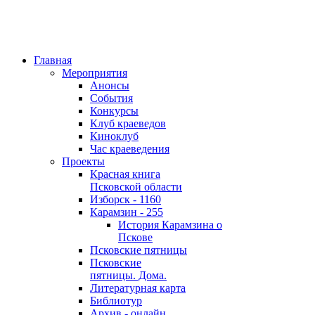
Главная
Мероприятия
Анонсы
События
Конкурсы
Клуб краеведов
Киноклуб
Час краеведения
Проекты
Красная книга
Псковской области
Изборск - 1160
Карамзин - 255
История Карамзина о
Пскове
Псковские пятницы
Псковские
пятницы. Дома.
Литературная карта
Библиотур
Архив - онлайн