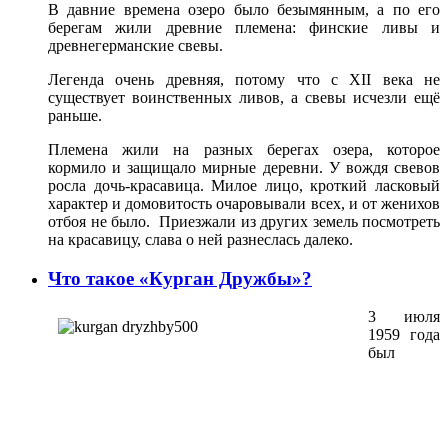
В давние времена озеро было безымянным, а по его
берегам жили древние племена: финские ливы и
древнегерманские свевы.
Легенда очень древняя, потому что с XII века не
существует воинственных ливов, а свевы исчезли ещё
раньше.
Племена жили на разных берегах озера, которое
кормило и защищало мирные деревни. У вождя свевов
росла дочь-красавица. Милое лицо, кроткий ласковый
характер и домовитость очаровывали всех, и от женихов
отбоя не было. Приезжали из других земель посмотреть
на красавицу, слава о ней разнеслась далеко.
Что такое «Курган Дружбы»?
3 июля
1959 года
был