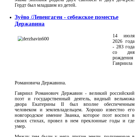
Гердт был младшим из детей.
Зуёво /Левенгаген - себежское поместье
Державина
14 июля
2026 года
- 283 года
со дня
рождения
Гавриила
Романовича Державина.
Гавриил Романович Державин - великий российский
поэт и государственный деятель, видный вельможа
двора Екатерины II был вполне обеспеченным
человеком и землевладельцем.
Хорошо известно его
новгородское имение Званка, которое поэт воспел в
своих стихах, провел в нем преклонные годы и где
умер.
Между тем были у него другие земли, полученные в