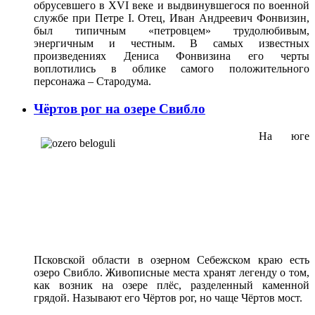
обрусевшего в XVI веке и выдвинувшегося по военной
службе при Петре I. Отец, Иван Андреевич Фонвизин,
был типичным «петровцем» трудолюбивым,
энергичным и честным. В самых известных
произведениях Дениса Фонвизина его черты
воплотились в облике самого положительного
персонажа – Стародума.
Чёртов рог на озере Свибло
На юге
Псковской области в озерном Себежском краю есть
озеро Свибло. Живописные места хранят легенду о том,
как возник на озере плёс, разделенный каменной
грядой. Называют его Чёртов рог, но чаще Чёртов мост.