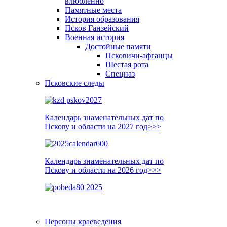
влюблённо
Памятные места
История образования
Псков Ганзейский
Военная история
Достойные памяти
Псковичи-афганцы
Шестая рота
Спецназ
Псковские следы
Календарь знаменательных дат по
Пскову и области на 2027 год>>>
Календарь знаменательных дат по
Пскову и области на 2026 год>>>
Персоны краеведения