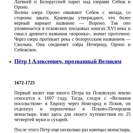
Латвией и Белоруссией парит над озерами Себеж и
Ороно.
Волны озера Ороно омывают Себеж с запада, со
стороны заката. Краеведы утверждают, что более
верный вариант название — Вороно. Так оно
упоминается в псковских писцовых книгах XVI века и
смысл древнего названия «воронка», значит проточное.
Через озеро протекает река с белорусским названием —
Свольна. Она соединяет озёра Нечерицу, Ороно и
Себежское.
Пётр I Алексеевич, прозванный Великим
1672-1725
Первый визит еще юного Петра на Псковскую землю
относится к 1697 году. Тогда, следуя с «Великим
посольством» в Европу через Новгород и Псков, он
отдохнул и переночевал в Псково-Печорском
монастыре, взял здесь для своего путешествия по 25
четвертей муки и сухарей.
После этого Петр еще несколько раз навещал монастырь,