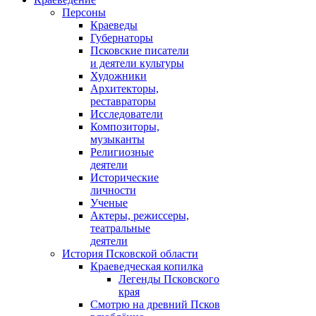
Персоны
Краеведы
Губернаторы
Псковские писатели
и деятели культуры
Художники
Архитекторы,
реставраторы
Исследователи
Композиторы,
музыканты
Религиозные
деятели
Исторические
личности
Ученые
Актеры, режиссеры,
театральные
деятели
История Псковской области
Краеведческая копилка
Легенды Псковского
края
Смотрю на древний Псков