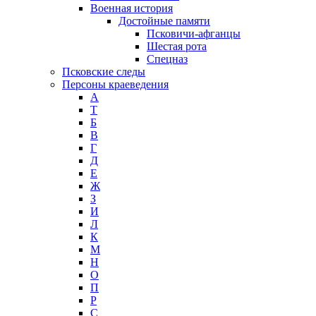
Военная история
Достойные памяти
Псковичи-афганцы
Шестая рота
Спецназ
Псковские следы
Персоны краеведения
А
T
Б
В
Г
Д
Е
Ж
З
И
Л
К
М
Н
О
П
Р
С