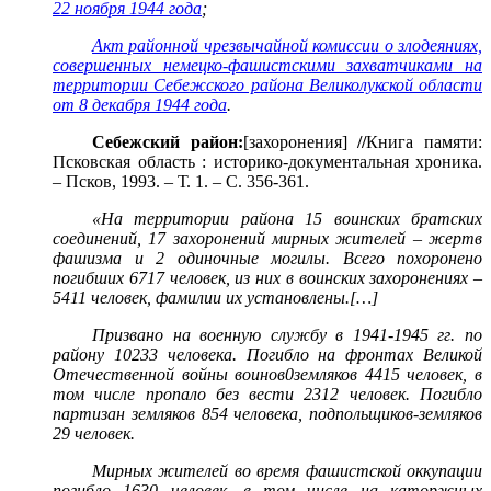
22 ноября 1944 года
;
Акт районной чрезвычайной комиссии о злодеяниях,
совершенных немецко-фашистскими захватчиками на
территории Себежского района Великолукской области
от 8 декабря 1944 года
.
Себежский район:
[захоронения]
//
Книга памяти:
Псковская область : историко-документальная хроника.
– Псков, 1993. – Т. 1. – С. 356-361.
«На территории района 15 воинских братских
соединений, 17 захоронений мирных жителей – жертв
фашизма и 2 одиночные могилы. Всего похоронено
погибших 6717 человек, из них в воинских захоронениях –
5411 человек, фамилии их установлены.
[…
]
Призвано на военную службу в 1941-1945 гг. по
району 10233 человека. Погибло на фронтах Великой
Отечественной войны воинов0земляков 4415 человек, в
том числе пропало без вести 2312 человек. Погибло
партизан земляков 854 человека, подпольщиков-земляков
29 человек.
Мирных жителей во время фашистской оккупации
погибло 1630 человек, в том числе на каторжных