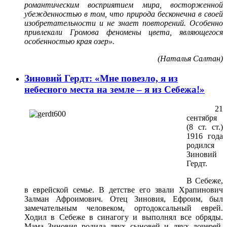
романтическим восприятием мира, восторженной
убежденностью в том, что природа бесконечна в своей
изобретательности и не знает повторений. Особенно
привлекали Громова феномены цвета, являющегося
особенностью края озер».
(Наталья Салтан)
Зиновий Гердт: «Мне повезло, я из
небесного места на земле – я из Себежа!»
21
сентября
(8 ст. ст.)
1916 года
родился
Зиновий
Гердт.
В Себеже,
в еврейской семье. В детстве его звали Храпинович
Залман Афроимович. Отец Зиновия, Ефроим, был
замечательным человеком, ортодоксальный еврей.
Ходил в Себеже в синагогу и выполнял все обряды.
Мама Зиновия родила двух сыновей и двух дочерей.