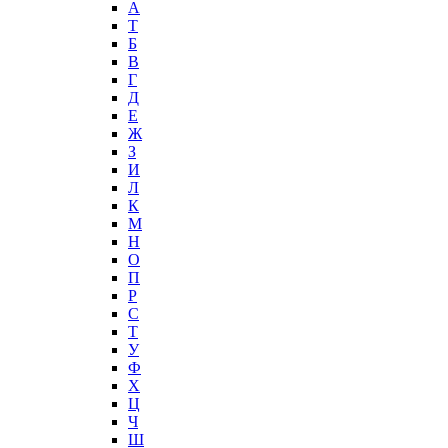
А
T
Б
В
Г
Д
Е
Ж
З
И
Л
К
М
Н
О
П
Р
С
Т
У
Ф
Х
Ц
Ч
Ш