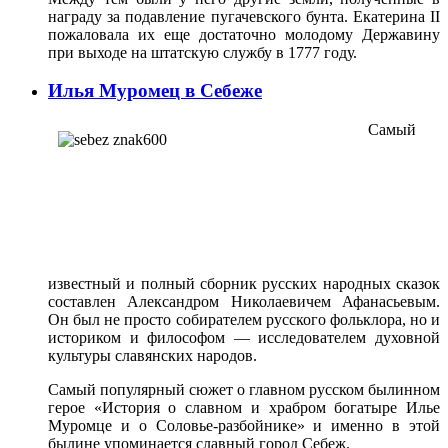
награду за подавление пугачевского бунта. Екатерина II
пожаловала их еще достаточно молодому Державину
при выходе на штатскую службу в 1777 году.
Илья Муромец в Себеже
Самый
известный и полный сборник русских народных сказок
составлен Александром Николаевичем Афанасьевым.
Он был не просто собирателем русского фольклора, но и
историком и философом — исследователем духовной
культуры славянских народов.
Самый популярный сюжет о главном русском былинном
герое «История о славном и храбром богатыре Илье
Муромце и о Соловье-разбойнике» и именно в этой
былине упоминается славный город Себеж.