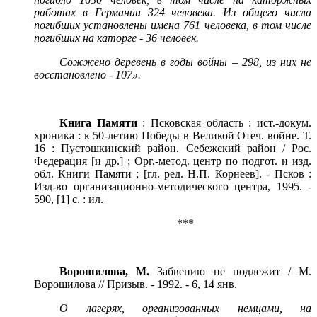
работах в Германии 324 человека. Из общего числа
погибших установлены имена 761 человека, в том числе
погибших на каторге - 36 человек.
Сожжено деревень в годы войны – 298, из них не
восстановлено - 107».
Книга Памяти
: Псковская область : ист.-докум.
хроника : к 50-летию Победы в Великой Отеч. войне. Т.
16 : Пустошкинский район. Себежский район / Рос.
Федерация [и др.] ; Орг.-метод. центр по подгот. и изд.
обл. Книги Памяти ; [гл. ред. Н.П. Корнеев]. - Псков :
Изд-во организационно-методического центра, 1995. -
590, [1] с. : ил.
***
Ворошилова, М.
Забвению не подлежит / М.
Ворошилова // Призыв. - 1992. - 6, 14 янв.
О лагерях, организованных немцами, на