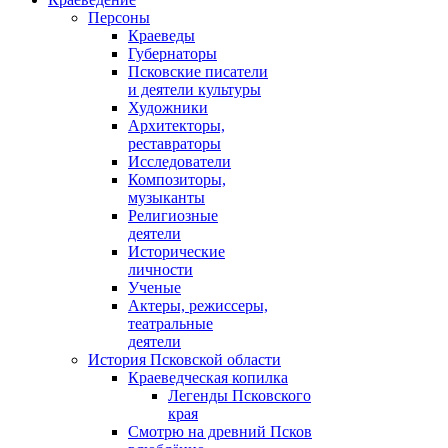
Персоны
Краеведы
Губернаторы
Псковские писатели
и деятели культуры
Художники
Архитекторы,
реставраторы
Исследователи
Композиторы,
музыканты
Религиозные
деятели
Исторические
личности
Ученые
Актеры, режиссеры,
театральные
деятели
История Псковской области
Краеведческая копилка
Легенды Псковского
края
Смотрю на древний Псков