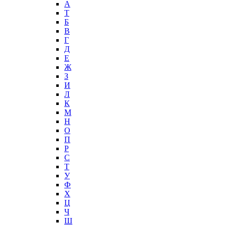
А
T
Б
В
Г
Д
Е
Ж
З
И
Л
К
М
Н
О
П
Р
С
Т
У
Ф
Х
Ц
Ч
Ш