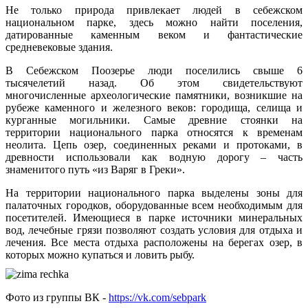
Не только природа привлекает людей в себежском
национальном парке, здесь можно найти поселения,
датированные каменным веком и фантастические
средневековые здания.
В Себежском Поозерье люди поселились свыше 6
тысячелетий назад. Об этом свидетельствуют
многочисленные археологические памятники, возникшие на
рубеже каменного и железного веков: городища, селища и
курганные могильники. Самые древние стоянки на
территории национального парка относятся к временам
неолита. Цепь озер, соединенных реками и протоками, в
древности использовали как водную дорогу – часть
знаменитого путь «из Варяг в Греки».
На территории национального парка выделены зоны для
палаточных городков, оборудованные всем необходимым для
посетителей. Имеющиеся в парке источники минеральных
вод, лечебные грязи позволяют создать условия для отдыха и
лечения. Все места отдыха расположены на берегах озер, в
которых можно купаться и ловить рыбу.
Фото из группы ВК -
https://vk.com/sebpark