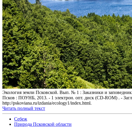
Экология земли Псковской. Вып. № 1 : Заказники и заповедники /
Псков : ПОУНБ, 2013. - 1 электрон. опт. диск (CD-ROM) . - Загл
http://pskoviana.ru/izdania/ecology1/index.html.
Читать полный текст
Себеж
Природа Псковской области