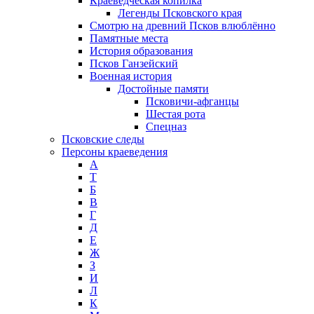
Краеведческая копилка
Легенды Псковского края
Смотрю на древний Псков влюблённо
Памятные места
История образования
Псков Ганзейский
Военная история
Достойные памяти
Псковичи-афганцы
Шестая рота
Спецназ
Псковские следы
Персоны краеведения
А
T
Б
В
Г
Д
Е
Ж
З
И
Л
К