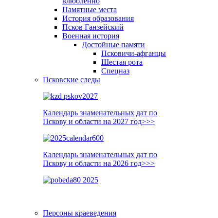
влюблённо
Памятные места
История образования
Псков Ганзейский
Военная история
Достойные памяти
Псковичи-афганцы
Шестая рота
Спецназ
Псковские следы
Календарь знаменательных дат по
Пскову и области на 2027 год>>>
Календарь знаменательных дат по
Пскову и области на 2026 год>>>
Персоны краеведения