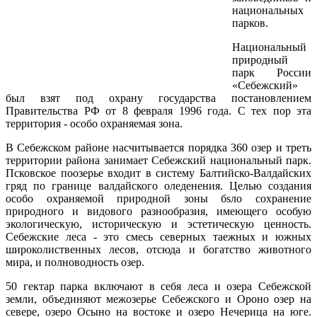
национальных
парков.
Национальный
природный
парк России
«Себежский»
был взят под охрану государства постановлением
Правительства РФ от 8 февраля 1996 года. С тех пор эта
территория - особо охраняемая зона.
В Себежском районе насчитывается порядка 360 озер и треть
территории района занимает Себежский национальный парк.
Псковское поозерье входит в систему Балтийско-Валдайских
гряд по границе валдайского оледенения. Целью создания
особо охраняемой природной зоны бsло сохранение
природного и видового разнообразия, имеющего особую
экологическую, историческую и эстетическую ценность.
Себежские леса - это смесь северных таежных и южных
широколиственных лесов, отсюда и богатство животного
мира, и полноводность озер.
50 гектар парка включают в себя леса и озера Себежской
земли, объединяют межозерье Себежского и Ороно озер на
севере, озеро Осыно на востоке и озеро Нечерица на юге.