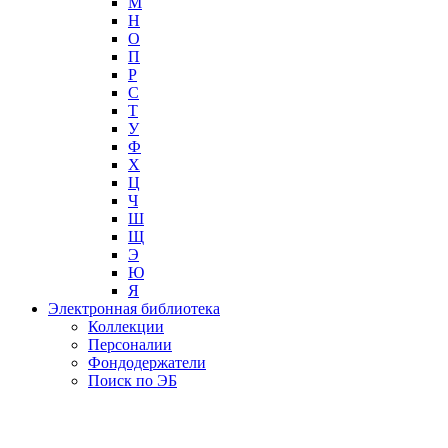
М
Н
О
П
Р
С
Т
У
Ф
Х
Ц
Ч
Ш
Щ
Э
Ю
Я
Электронная библиотека
Коллекции
Персоналии
Фондодержатели
Поиск по ЭБ