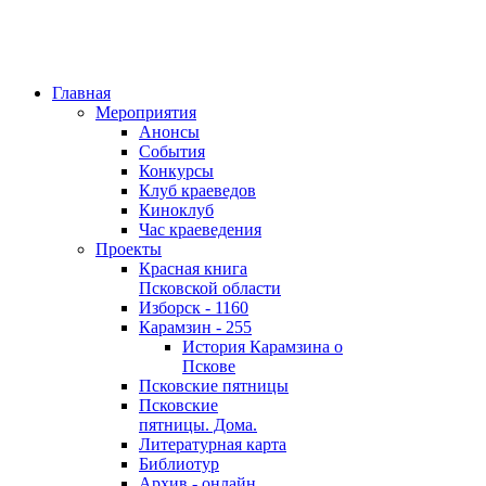
Главная
Мероприятия
Анонсы
События
Конкурсы
Клуб краеведов
Киноклуб
Час краеведения
Проекты
Красная книга
Псковской области
Изборск - 1160
Карамзин - 255
История Карамзина о
Пскове
Псковские пятницы
Псковские
пятницы. Дома.
Литературная карта
Библиотур
Архив - онлайн