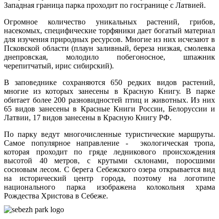
Западная граница парка проходит по госгранице с Латвией.
Огромное количество уникальных растений, грибов,
насекомых, специфические торфяники дает богатый материал
для изучения природных ресурсов. Многие из них исчезают в
Псковской области (плаун заливный, береза низкая, смолевка
днепровская, молодило побегоносное, шпажник
черепитчатый, ирис сибирский).
В заповеднике сохраняются 650 редких видов растений,
многие из которых занесены в Красную Книгу. В парке
обитает более 200 разновидностей птиц и животных. Из них
65 видов занесены в Красные Книги России, Белоруссии и
Латвии, 17 видов занесены в Красную Книгу РФ.
По парку ведут многочисленные туристические маршруты.
Самое популярное направление - экологическая тропа,
которая проходит по гряде ледникового происхождения
высотой 40 метров, с крутыми склонами, поросшими
сосновым лесом. С берега Себежского озера открывается вид
на исторический центр города, поэтому на логотипе
национального парка изображена колокольня храма
Рождества Христова в Себеже.