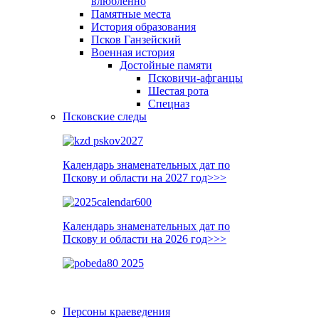
влюблённо
Памятные места
История образования
Псков Ганзейский
Военная история
Достойные памяти
Псковичи-афганцы
Шестая рота
Спецназ
Псковские следы
Календарь знаменательных дат по
Пскову и области на 2027 год>>>
Календарь знаменательных дат по
Пскову и области на 2026 год>>>
Персоны краеведения