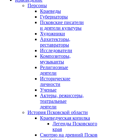
Персоны
Краеведы
Губернаторы
Псковские писатели
и деятели культуры
Художники
Архитекторы,
реставраторы
Исследователи
Композиторы,
музыканты
Религиозные
деятели
Исторические
личности
Ученые
Актеры, режиссеры,
театральные
деятели
История Псковской области
Краеведческая копилка
Легенды Псковского
края
Смотрю на древний Псков