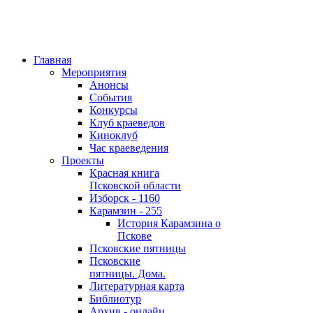
Главная
Мероприятия
Анонсы
События
Конкурсы
Клуб краеведов
Киноклуб
Час краеведения
Проекты
Красная книга
Псковской области
Изборск - 1160
Карамзин - 255
История Карамзина о
Пскове
Псковские пятницы
Псковские
пятницы. Дома.
Литературная карта
Библиотур
Архив - онлайн