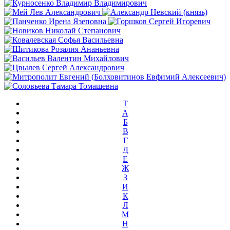
T
А
Б
В
Г
Д
Е
Ж
З
И
К
Л
М
Н