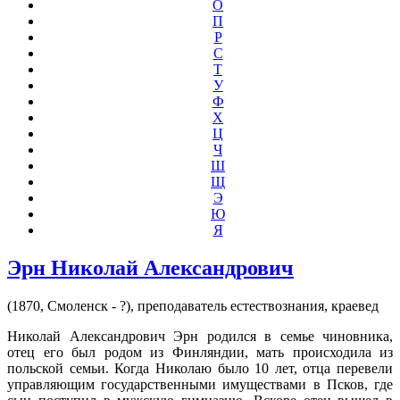
О
П
Р
С
Т
У
Ф
Х
Ц
Ч
Ш
Щ
Э
Ю
Я
Эрн Николай Александрович
(1870, Смоленск - ?), преподаватель естествознания, краевед
Николай Александрович Эрн родился в семье чиновника,
отец его был родом из Финляндии, мать происходила из
польской семьи. Когда Николаю было 10 лет, отца перевели
управляющим государственными имуществами в Псков, где