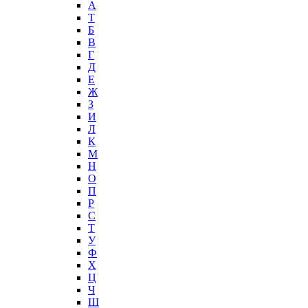
А
T
Б
В
Г
Д
Е
Ж
З
И
Л
К
М
Н
О
П
Р
С
Т
У
Ф
Х
Ц
Ч
Ш