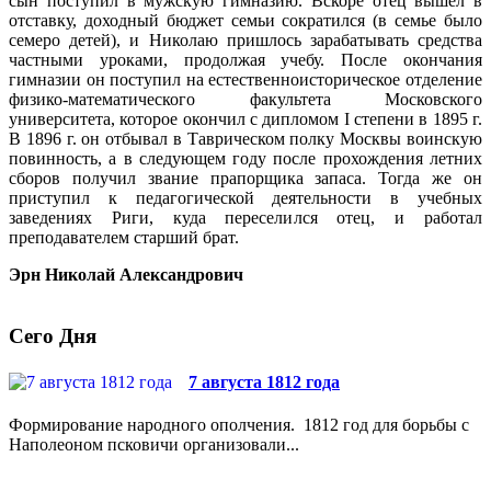
сын поступил в мужскую гимназию. Вскоре отец вышел в
отставку, доходный бюджет семьи сократился (в семье было
семеро детей), и Николаю пришлось зарабатывать средства
частными уроками, продолжая учебу. После окончания
гимназии он поступил на естественноисторическое отделение
физико-математического факультета Московского
университета, которое окончил с дипломом I степени в 1895 г.
В 1896 г. он отбывал в Таврическом полку Москвы воинскую
повинность, а в следующем году после прохождения летних
сборов получил звание прапорщика запаса. Тогда же он
приступил к педагогической деятельности в учебных
заведениях Риги, куда переселился отец, и работал
преподавателем старший брат.
Эрн Николай Александрович
Сего Дня
7 августа 1812 года
Формирование народного ополчения. 1812 год для борьбы с
Наполеоном псковичи организовали...