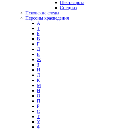
Шестая рота
Спецназ
Псковские следы
Персоны краеведения
А
T
Б
В
Г
Д
Е
Ж
З
И
Л
К
М
Н
О
П
Р
С
Т
У
Ф