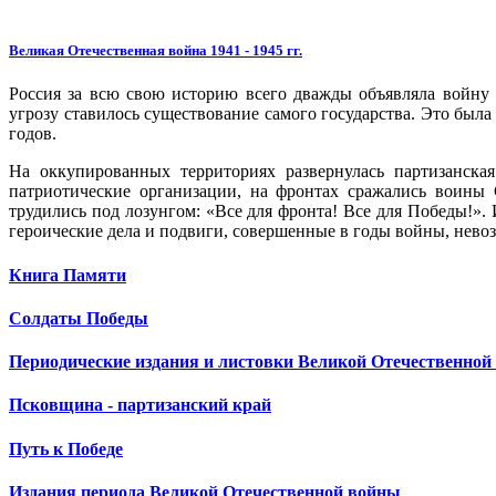
Великая Отечественная война 1941 - 1945 гг.
Россия за всю свою историю всего дважды объявляла войну 
угрозу ставилось существование самого государства. Это была
годов.
На оккупированных территориях развернулась партизанская
патриотические организации, на фронтах сражались воины С
трудились под лозунгом: «Все для фронта! Все для Победы!». 
героические дела и подвиги, совершенные в годы войны, нево
Книга Памяти
Солдаты Победы
Периодические издания и листовки Великой Отечественной
Псковщина - партизанский край
Путь к Победе
Издания периода Великой Отечественной войны