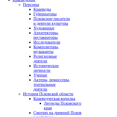
Персоны
Краеведы
Губернаторы
Псковские писатели
и деятели культуры
Художники
Архитекторы,
реставраторы
Исследователи
Композиторы,
музыканты
Религиозные
деятели
Исторические
личности
Ученые
Актеры, режиссеры,
театральные
деятели
История Псковской области
Краеведческая копилка
Легенды Псковского
края
Смотрю на древний Псков