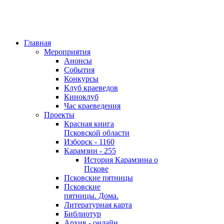
Главная
Мероприятия
Анонсы
События
Конкурсы
Клуб краеведов
Киноклуб
Час краеведения
Проекты
Красная книга
Псковской области
Изборск - 1160
Карамзин - 255
История Карамзина о
Пскове
Псковские пятницы
Псковские
пятницы. Дома.
Литературная карта
Библиотур
Архив - онлайн