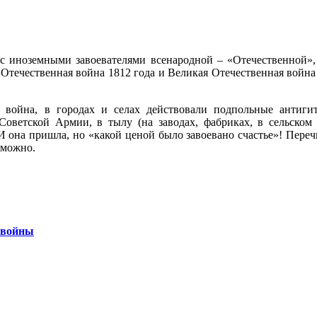
с иноземными завоевателями всенародной – «Отечественной»,
 Отечественная война 1812 года и Великая Отечественная война
 война, в городах и селах действовали подпольные антигит
оветской Армии, в тылу (на заводах, фабриках, в сельском 
И она пришла, но «какой ценой было завоевано счастье»! Переч
зможно.
 войны