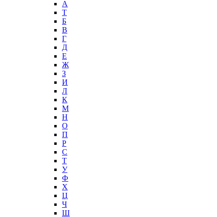
А
T
Б
В
Г
Д
Е
Ж
З
И
Л
К
М
Н
О
П
Р
С
Т
У
Ф
Х
Ц
Ч
Ш