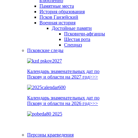
влюблённо
Памятные места
История образования
Псков Ганзейский
Военная история
Достойные памяти
Псковичи-афганцы
Шестая рота
Спецназ
Псковские следы
Календарь знаменательных дат по
Пскову и области на 2027 год>>>
Календарь знаменательных дат по
Пскову и области на 2026 год>>>
Персоны краеведения