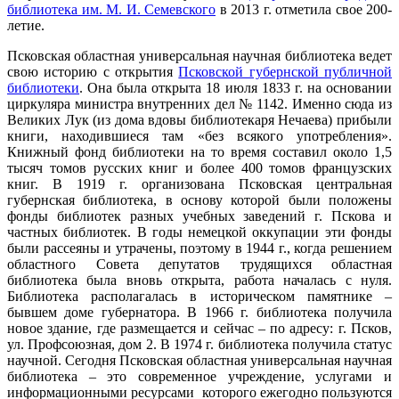
библиотека им. М. И. Семевского
в 2013 г. отметила свое 200-
летие.
Псковская областная универсальная научная библиотека ведет
свою историю с открытия
Псковской губернской публичной
библиотеки
. Она была открыта 18 июля 1833 г. на основании
циркуляра министра внутренних дел № 1142. Именно сюда из
Великих Лук (из дома вдовы библиотекаря Нечаева) прибыли
книги, находившиеся там «без всякого употребления».
Книжный фонд библиотеки на то время составил около 1,5
тысяч томов русских книг и более 400 томов французских
книг. В 1919 г. организована Псковская центральная
губернская библиотека, в основу которой были положены
фонды библиотек разных учебных заведений г. Пскова и
частных библиотек. В годы немецкой оккупации эти фонды
были рассеяны и утрачены, поэтому в 1944 г., когда решением
областного Совета депутатов трудящихся областная
библиотека была вновь открыта, работа началась с нуля.
Библиотека располагалась в историческом памятнике –
бывшем доме губернатора. В 1966 г. библиотека получила
новое здание, где размещается и сейчас – по адресу: г. Псков,
ул. Профсоюзная, дом 2. В 1974 г. библиотека получила статус
научной. Сегодня Псковская областная универсальная научная
библиотека – это современное учреждение, услугами и
информационными ресурсами которого ежегодно пользуются