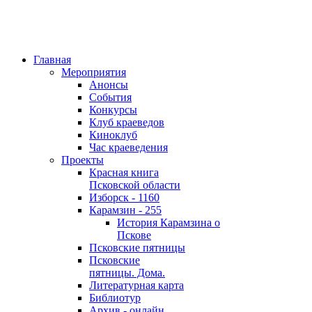
Главная
Мероприятия
Анонсы
События
Конкурсы
Клуб краеведов
Киноклуб
Час краеведения
Проекты
Красная книга
Псковской области
Изборск - 1160
Карамзин - 255
История Карамзина о
Пскове
Псковские пятницы
Псковские
пятницы. Дома.
Литературная карта
Библиотур
Архив - онлайн