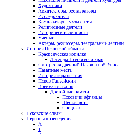
Псковские писатели и деятели культуры
Художники
Архитекторы, реставраторы
Исследователи
Композиторы, музыканты
Религиозные деятели
Исторические личности
Ученые
Актеры, режиссеры, театральные деятели
История Псковской области
Краеведческая копилка
Легенды Псковского края
Смотрю на древний Псков влюблённо
Памятные места
История образования
Псков Ганзейский
Военная история
Достойные памяти
Псковичи-афганцы
Шестая рота
Спецназ
Псковские следы
Персоны краеведения
А
T