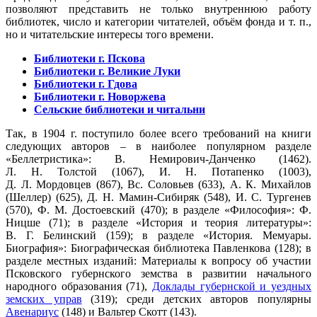
позволяют представить не только внутреннюю работу
библиотек, число и категории читателей, объём фонда и т. п.,
но и читательские интересы того времени.
Библиотеки г. Пскова
Библиотеки г. Великие Луки
Библиотеки г. Гдова
Библиотеки г. Новоржева
Сельские библиотеки и читальни
Так, в 1904 г. поступило более всего требований на книги
следующих авторов – в наиболее популярном разделе
«Беллетристика»: В. Немирович-Данченко (1462).
Л. Н. Толстой (1067), И. Н. Потапенко (1003),
Д. Л. Мордовцев (867), Вс. Соловьев (633), А. К. Михайлов
(Шеллер) (625), Д. Н. Мамин-Сибиряк (548), И. С. Тургенев
(570), Ф. М. Достоевский (470); в разделе «Философия»: Ф.
Ницше (71); в разделе «История и теория литературы»:
В. Г. Белинский (159); в разделе «История. Мемуары.
Биография»: Биографическая библиотека Павленкова (128); в
разделе местных изданий: Материалы к вопросу об участии
Псковского губернского земства в развитии начального
народного образования (71),
Доклады губернской и уездных
земских управ
(319); среди детских авторов популярны
Авенариус
(148) и Вальтер Скотт (143).