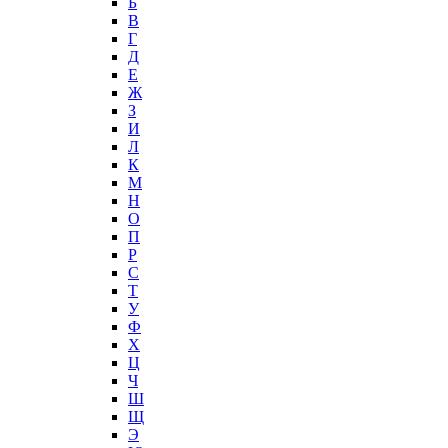
Б
В
Г
Д
Е
Ж
З
И
Л
К
М
Н
О
П
Р
С
Т
У
Ф
Х
Ц
Ч
Ш
Щ
Э