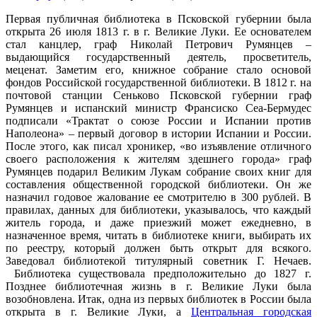
Первая публичная библиотека в Псковской губернии была
открыта 26 июля 1813 г. в г. Великие Луки. Ее основателем
стал канцлер, граф Николай Петрович Румянцев –
выдающийся государственный деятель, просветитель,
меценат. Заметим его, книжное собрание стало основой
фондов Российской государственной библиотеки. В 1812 г. на
почтовой станции Сеньково Псковской губернии граф
Румянцев и испанский министр Франсиско Сеа-Бермудес
подписали «Трактат о союзе России и Испании против
Наполеона» – первый договор в истории Испании и России.
После этого, как писал хроникер, «во изъявление отличного
своего расположения к жителям здешнего города» граф
Румянцев подарил Великим Лукам собрание своих книг для
составления общественной городской библиотеки. Он же
назначил годовое жалование ее смотрителю в 300 рублей. В
правилах, данных для библиотеки, указывалось, что каждый
житель города, и даже приезжий может ежедневно, в
назначенное время, читать в библиотеке книги, выбирать их
по реестру, который должен быть открыт для всякого.
Заведовал библиотекой титулярный советник Г. Нечаев.
Библиотека существовала предположительно до 1827 г.
Позднее библиотечная жизнь в г. Великие Луки была
возобновлена. Итак, одна из первых библиотек в России была
открыта в г. Великие Луки, а
Центральная городская