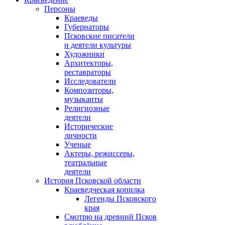
Персоны
Краеведы
Губернаторы
Псковские писатели
и деятели культуры
Художники
Архитекторы,
реставраторы
Исследователи
Композиторы,
музыканты
Религиозные
деятели
Исторические
личности
Ученые
Актеры, режиссеры,
театральные
деятели
История Псковской области
Краеведческая копилка
Легенды Псковского
края
Смотрю на древний Псков