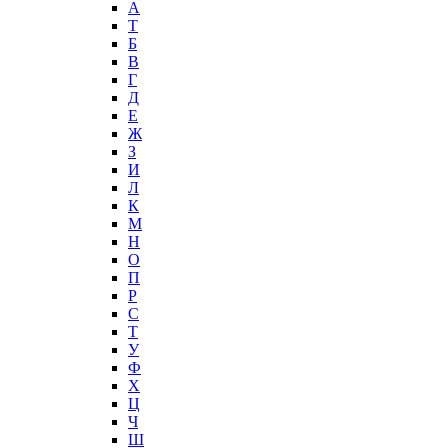
А
T
Б
В
Г
Д
Е
Ж
З
И
Л
К
М
Н
О
П
Р
С
Т
У
Ф
Х
Ц
Ч
Ш