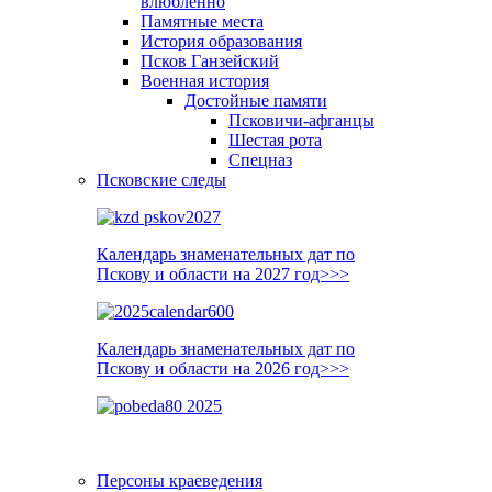
влюблённо
Памятные места
История образования
Псков Ганзейский
Военная история
Достойные памяти
Псковичи-афганцы
Шестая рота
Спецназ
Псковские следы
Календарь знаменательных дат по
Пскову и области на 2027 год>>>
Календарь знаменательных дат по
Пскову и области на 2026 год>>>
Персоны краеведения