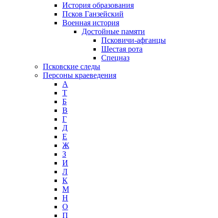
История образования
Псков Ганзейский
Военная история
Достойные памяти
Псковичи-афганцы
Шестая рота
Спецназ
Псковские следы
Персоны краеведения
А
T
Б
В
Г
Д
Е
Ж
З
И
Л
К
М
Н
О
П