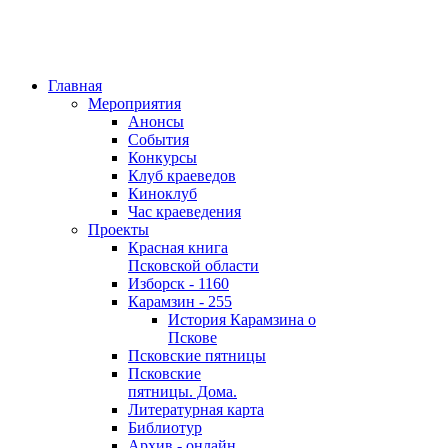
Главная
Мероприятия
Анонсы
События
Конкурсы
Клуб краеведов
Киноклуб
Час краеведения
Проекты
Красная книга
Псковской области
Изборск - 1160
Карамзин - 255
История Карамзина о
Пскове
Псковские пятницы
Псковские
пятницы. Дома.
Литературная карта
Библиотур
Архив - онлайн