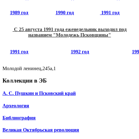
1989 год
1990 год
1991 год
С 25 августа 1991 года еженедельник выходил под
названием "Молодежь Псковщины"
1991 год
1992 год
199
Молодой ленинец,245a,1
Коллекции в ЭБ
А. С. Пушкин и Псковский край
Археология
Библиография
Великая Октябрьская революция