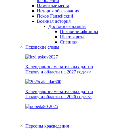
влюблённо
Памятные места
История образования
Псков Ганзейский
Военная история
Достойные памяти
Псковичи-афганцы
Шестая рота
Спецназ
Псковские следы
Календарь знаменательных дат по
Пскову и области на 2027 год>>>
Календарь знаменательных дат по
Пскову и области на 2026 год>>>
Персоны краеведения