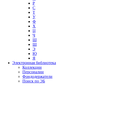
Р
С
Т
У
Ф
Х
Ц
Ч
Ш
Щ
Э
Ю
Я
Электронная библиотека
Коллекции
Персоналии
Фондодержатели
Поиск по ЭБ