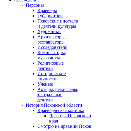
Персоны
Краеведы
Губернаторы
Псковские писатели
и деятели культуры
Художники
Архитекторы,
реставраторы
Исследователи
Композиторы,
музыканты
Религиозные
деятели
Исторические
личности
Ученые
Актеры, режиссеры,
театральные
деятели
История Псковской области
Краеведческая копилка
Легенды Псковского
края
Смотрю на древний Псков