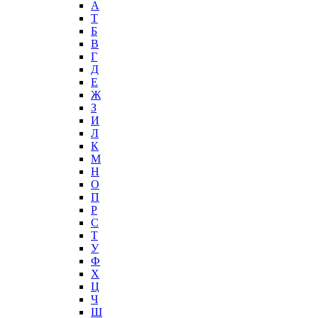
А
T
Б
В
Г
Д
Е
Ж
З
И
Л
К
М
Н
О
П
Р
С
Т
У
Ф
Х
Ц
Ч
Ш