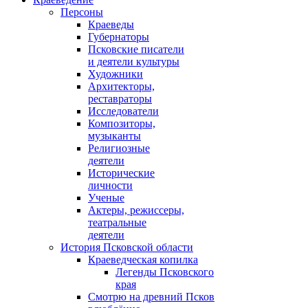
Персоны
Краеведы
Губернаторы
Псковские писатели
и деятели культуры
Художники
Архитекторы,
реставраторы
Исследователи
Композиторы,
музыканты
Религиозные
деятели
Исторические
личности
Ученые
Актеры, режиссеры,
театральные
деятели
История Псковской области
Краеведческая копилка
Легенды Псковского
края
Смотрю на древний Псков