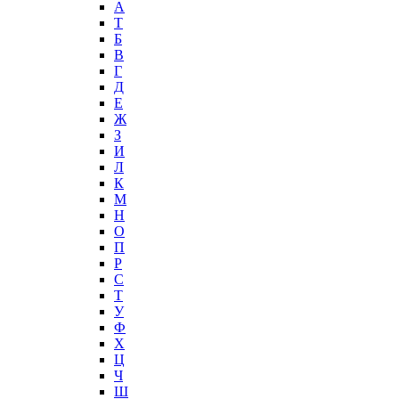
А
T
Б
В
Г
Д
Е
Ж
З
И
Л
К
М
Н
О
П
Р
С
Т
У
Ф
Х
Ц
Ч
Ш