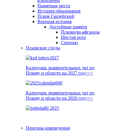
влюблённо
Памятные места
История образования
Псков Ганзейский
Военная история
Достойные памяти
Псковичи-афганцы
Шестая рота
Спецназ
Псковские следы
Календарь знаменательных дат по
Пскову и области на 2027 год>>>
Календарь знаменательных дат по
Пскову и области на 2026 год>>>
Персоны краеведения