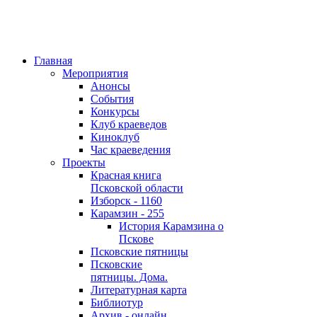
Главная
Мероприятия
Анонсы
События
Конкурсы
Клуб краеведов
Киноклуб
Час краеведения
Проекты
Красная книга
Псковской области
Изборск - 1160
Карамзин - 255
История Карамзина о
Пскове
Псковские пятницы
Псковские
пятницы. Дома.
Литературная карта
Библиотур
Архив - онлайн