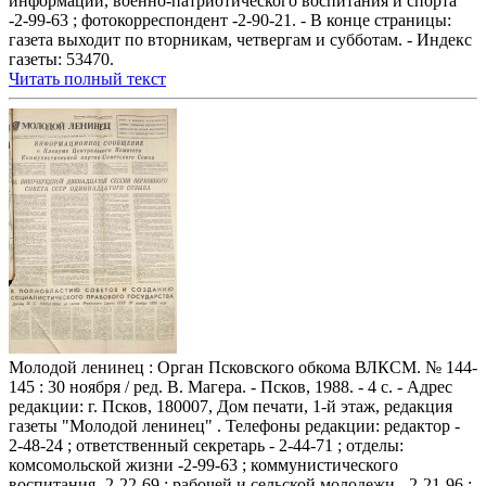
информации, военно-патриотического воспитания и спорта
-2-99-63 ; фотокорреспондент -2-90-21. - В конце страницы:
газета выходит по вторникам, четвергам и субботам. - Индекс
газеты: 53470.
Читать полный текст
Молодой ленинец : Орган Псковского обкома ВЛКСМ. № 144-
145 : 30 ноября / ред. В. Магера. - Псков, 1988. - 4 с. - Адрес
редакции: г. Псков, 180007, Дом печати, 1-й этаж, редакция
газеты "Молодой ленинец" . Телефоны редакции: редактор -
2-48-24 ; ответственный секретарь - 2-44-71 ; отделы:
комсомольской жизни -2-99-63 ; коммунистического
воспитания -2-22-69 ; рабочей и сельской молодежи - 2-21-96 ;