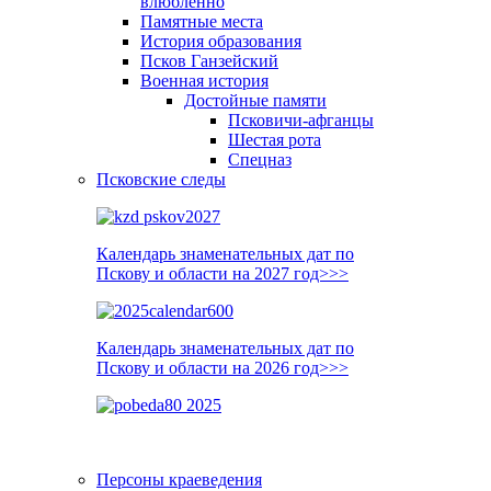
влюблённо
Памятные места
История образования
Псков Ганзейский
Военная история
Достойные памяти
Псковичи-афганцы
Шестая рота
Спецназ
Псковские следы
Календарь знаменательных дат по
Пскову и области на 2027 год>>>
Календарь знаменательных дат по
Пскову и области на 2026 год>>>
Персоны краеведения