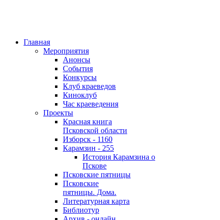
Главная
Мероприятия
Анонсы
События
Конкурсы
Клуб краеведов
Киноклуб
Час краеведения
Проекты
Красная книга
Псковской области
Изборск - 1160
Карамзин - 255
История Карамзина о
Пскове
Псковские пятницы
Псковские
пятницы. Дома.
Литературная карта
Библиотур
Архив - онлайн