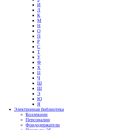
И
Л
К
М
Н
О
П
Р
С
Т
У
Ф
Х
Ц
Ч
Ш
Щ
Э
Ю
Я
Электронная библиотека
Коллекции
Персоналии
Фондодержатели