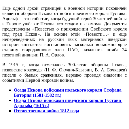
Еще одной яркой страницей в военной истории псковичей
является оборона Пскова от войск шведского короля Густава-
Адольфа – это событие, когда будущий герой 30-летней войны
в Европе ушёл от Пскова «со студом и срамом». Документы
представлены «Повестью о прихождении Свейского короля
под град Псков». На основе этой «Повести…» и еще
непереведенных на русский язык материалов шведской
истории «пытается восстановить насколько возможно ярче
старину стародавнюю» член ПАО, начальник штаба 24
пехотной дивизии П. А. Орлов.
В 1915 г., когда отмечалось 300-летие обороны Пскова,
псковские краеведы (Н. Ф. Окулич-Казарин, В. А. Бочкарев)
писали о былых сражениях, нередко проводя аналогии с
событиями Первой мировой войны.
Осада Пскова войсками польского короля Стефана
Батория (1581-1582 гг.)
Осада Пскова войсками шведского короля Густава-
Адольфа (1615 г.)
Отечественная война 1812 года