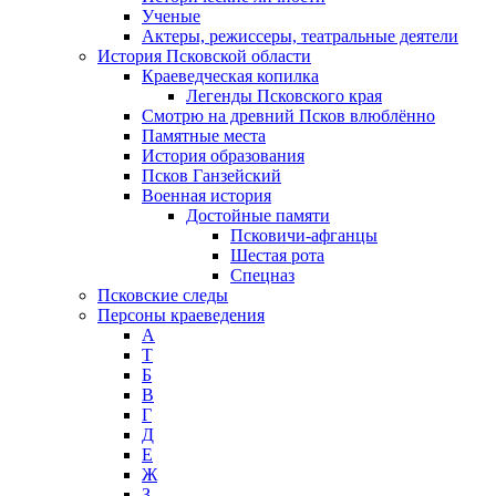
Ученые
Актеры, режиссеры, театральные деятели
История Псковской области
Краеведческая копилка
Легенды Псковского края
Смотрю на древний Псков влюблённо
Памятные места
История образования
Псков Ганзейский
Военная история
Достойные памяти
Псковичи-афганцы
Шестая рота
Спецназ
Псковские следы
Персоны краеведения
А
T
Б
В
Г
Д
Е
Ж
З