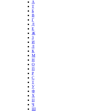
А
T
Б
В
Г
Д
Е
Ж
З
И
Л
К
М
Н
О
П
Р
С
Т
У
Ф
Х
Ц
Ч
Ш