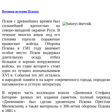
Военная история Пскова
Псков с древнейших времен был
сильнейшей крепостью на
северо-западной окраине Руси. В
течение многих веков под его
стенами терпели поражение
вражеские войска. Оборона
Пскова в 1581 году занимает
особое место: Псков выдержал
длительную осаду, отбил
большое и хорошо вооруженное
войско, во главе которого стоял
один из лучших военачальников
XVI в. События тех лет остались
в народной памяти и на карте современного города, породили
письменную и устную литературу.
В первую часть коллекции вошли «Дневники Стефана
Батория» разных лет издания (заметим, полный перевод
«Дневников» был сделан уроженцем Пскова Орестом
Милевским), а также материалы о 300-летии обороны Пскова
в 1881 г.