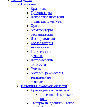
Персоны
Краеведы
Губернаторы
Псковские писатели
и деятели культуры
Художники
Архитекторы,
реставраторы
Исследователи
Композиторы,
музыканты
Религиозные
деятели
Исторические
личности
Ученые
Актеры, режиссеры,
театральные
деятели
История Псковской области
Краеведческая копилка
Легенды Псковского
края
Смотрю на древний Псков