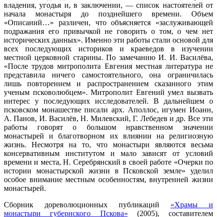
владения, угодья и, в заключении, — список настоятелей от
начала монастыря до позднейшего времени. Объем
«Описаний…» различен, что объясняется «заслуживающей
подражания его привычкой не говорить о том, о чем нет
исторических данных». Именно эти работы стали основой для
всех последующих историков и краеведов в изучении
местной церковной старины. По замечанию И. И. Василёва,
«После трудов митрополита Евгения местная литература не
представила ничего самостоятельного, она ограничилась
лишь повторением и распространением сказанного этим
ученым псковолюбцем». Митрополит Евгений умел вызвать
интерес у последующих исследователей. В дальнейшем о
псковском монашестве писали арх. Аполлос, игумен Иоанн,
А. Панов, И. Василёв, Н. Милевский, Г. Лебедев и др. Все эти
работы говорят о большом нравственном значении
монастырей и благотворном их влиянии на религиозную
жизнь. Несмотря на то, что монастыри являются весьма
консервативным институтом и мало зависят от условий
времени и места, Н. Серебрянский в своей работе «Очерки по
истории монастырской жизни в Псковской земле» уделил
особое внимание местным особенностям, внутренней жизни
монастырей.
Сборник дореволюционных публикаций
«Храмы и
монастыри губернского Пскова»
(2005), составителем