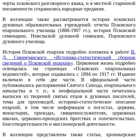
черты псковского разговорного языка, и в местной старинной
письменности сохранились народные предания.
В коллекции также рассматривается история псковских
духовных образовательных учреждений: отчеты Псковского
епархиального училища (1888-1907 гг.), история Псковской
семинарии, Невельской духовной гимназии, Порховского
духовного училища.
История Псковской епархии подробно изложена в работе
В.
Д. Смиречанского «Историко-статистический сборник
сведений о Псковской епархии»
. Церковная жизнь подробно
освещалась на страницах «Псковских епархиальных
ведомостей», которые издавались с 1894 по 1917 гг. Издание
включало в себя две части. В официальной части
публиковались распоряжения Святого Синода, епархиального
начальства и т. п.; в неофициальной части печатались
выписки из творений святых отцов и духовных писателей,
темы для проповедей, историко-статистическое описание
епархий, в том числе информация о погостах, церквях,
монастырях, приходах, священнослужителях, церковных
школах, церковно-приходских братствах и попечительствах,
благотворительности и миссионерской деятельности.
В коллекции представлены также статьи, хроникерские