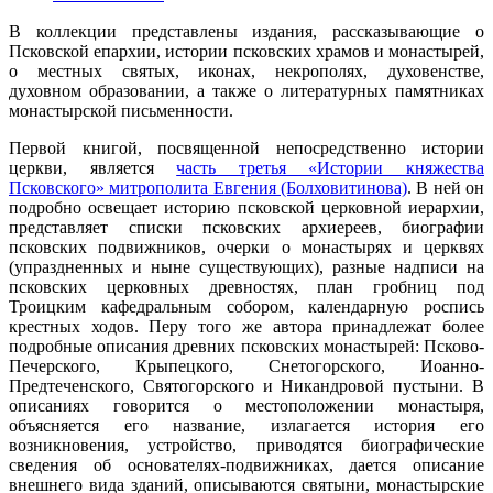
В коллекции представлены издания, рассказывающие о
Псковской епархии, истории псковских храмов и монастырей,
о местных святых, иконах, некрополях, духовенстве,
духовном образовании, а также о литературных памятниках
монастырской письменности.
Первой книгой, посвященной непосредственно истории
церкви, является
часть третья «Истории княжества
Псковского» митрополита Евгения (Болховитинова)
. В ней он
подробно освещает историю псковской церковной иерархии,
представляет списки псковских архиереев, биографии
псковских подвижников, очерки о монастырях и церквях
(упраздненных и ныне существующих), разные надписи на
псковских церковных древностях, план гробниц под
Троицким кафедральным собором, календарную роспись
крестных ходов. Перу того же автора принадлежат более
подробные описания древних псковских монастырей: Псково-
Печерского, Крыпецкого, Снетогорского, Иоанно-
Предтеченского, Святогорского и Никандровой пустыни. В
описаниях говорится о местоположении монастыря,
объясняется его название, излагается история его
возникновения, устройство, приводятся биографические
сведения об основателях-подвижниках, дается описание
внешнего вида зданий, описываются святыни, монастырские