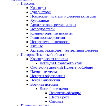
Персоны
Краеведы
Губернаторы
Псковские писатели и деятели культуры
Художники
Архитекторы, реставраторы
Исследователи
Композиторы, музыканты
Религиозные деятели
Исторические личности
Ученые
Актеры, режиссеры, театральные деятели
История Псковской области
Краеведческая копилка
Легенды Псковского края
Смотрю на древний Псков влюблённо
Памятные места
История образования
Псков Ганзейский
Военная история
Достойные памяти
Псковичи-афганцы
Шестая рота
Спецназ
Псковские следы