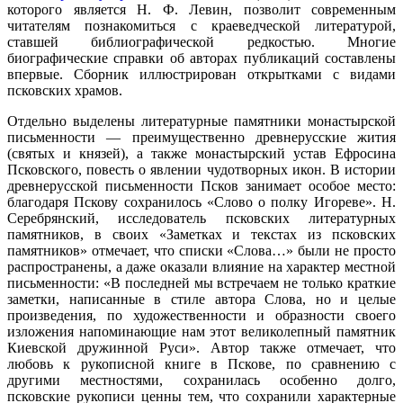
которого является Н. Ф. Левин, позволит современным
читателям познакомиться с краеведческой литературой,
ставшей библиографической редкостью. Многие
биографические справки об авторах публикаций составлены
впервые. Сборник иллюстрирован открытками с видами
псковских храмов.
Отдельно выделены литературные памятники монастырской
письменности — преимущественно древнерусские жития
(святых и князей), а также монастырский устав Ефросина
Псковского, повесть о явлении чудотворных икон. В истории
древнерусской письменности Псков занимает особое место:
благодаря Пскову сохранилось «Слово о полку Игореве». Н.
Серебрянский, исследователь псковских литературных
памятников, в своих «Заметках и текстах из псковских
памятников» отмечает, что списки «Слова…» были не просто
распространены, а даже оказали влияние на характер местной
письменности: «В последней мы встречаем не только краткие
заметки, написанные в стиле автора Слова, но и целые
произведения, по художественности и образности своего
изложения напоминающие нам этот великолепный памятник
Киевской дружинной Руси». Автор также отмечает, что
любовь к рукописной книге в Пскове, по сравнению с
другими местностями, сохранилась особенно долго,
псковские рукописи ценны тем, что сохранили характерные