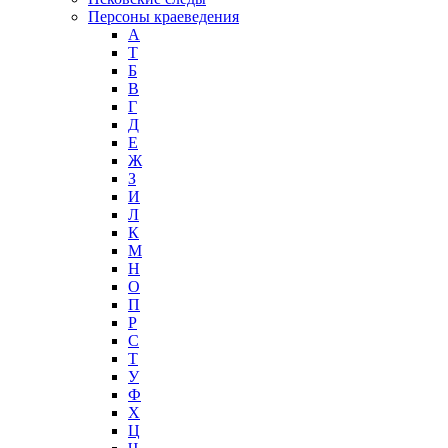
Персоны краеведения
А
T
Б
В
Г
Д
Е
Ж
З
И
Л
К
М
Н
О
П
Р
С
Т
У
Ф
Х
Ц