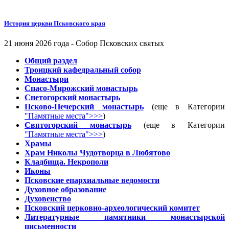
История церкви Псковского края
21 июня 2026 года - Собор Псковских святых
Общий раздел
Троицкий кафедральный собор
Монастыри
Спасо-Мирожский монастырь
Снетогорский монастырь
Псково-Печерский монастырь
(еще в Категории
"Памятные места">>>
)
Святогорский монастырь
(еще в Категории
"Памятные места">>>
)
Храмы
Храм Николы Чудотворца в Любятово
Кладбища. Некрополи
Иконы
Псковские епархиальные ведомости
Духовное образование
Духовенство
Псковский церковно-археологический комитет
Литературные памятники монастырской
письменности