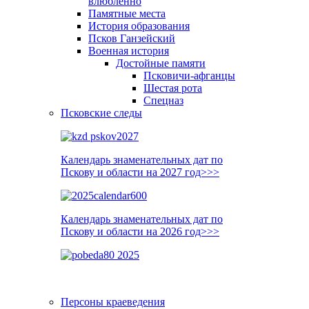
влюблённо
Памятные места
История образования
Псков Ганзейский
Военная история
Достойные памяти
Псковичи-афганцы
Шестая рота
Спецназ
Псковские следы
Календарь знаменательных дат по
Пскову и области на 2027 год>>>
Календарь знаменательных дат по
Пскову и области на 2026 год>>>
Персоны краеведения