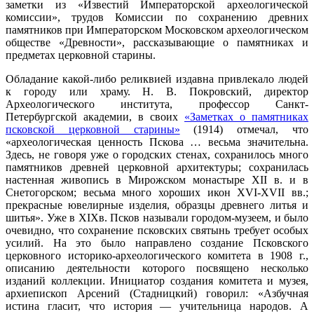
заметки из «Известий Императорской археологической
комиссии», трудов Комиссии по сохранению древних
памятников при Императорском Московском археологическом
обществе «Древности», рассказывающие о памятниках и
предметах церковной старины.
Обладание какой-либо реликвией издавна привлекало людей
к городу или храму. Н. В. Покровский, директор
Археологического института, профессор Санкт-
Петербургской академии, в своих
«Заметках о памятниках
псковской церковной старины»
(1914) отмечал, что
«археологическая ценность Пскова … весьма значительна.
Здесь, не говоря уже о городских стенах, сохранилось много
памятников древней церковной архитектуры; сохранилась
настенная живопись в Мирожском монастыре ХII в. и в
Снетогорском; весьма много хороших икон XVI-XVII вв.;
прекрасные ювелирные изделия, образцы древнего литья и
шитья». Уже в XIXв. Псков называли городом-музеем, и было
очевидно, что сохранение псковских святынь требует особых
усилий. На это было направлено создание Псковского
церковного историко-археологического комитета в 1908 г.,
описанию деятельности которого посвящено несколько
изданий коллекции. Инициатор создания комитета и музея,
архиепископ Арсений (Стадницкий) говорил: «Азбучная
истина гласит, что история — учительница народов. А