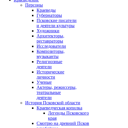
Персоны
Краеведы
Губернаторы
Псковские писатели
и деятели культуры
Художники
Архитекторы,
реставраторы
Исследователи
Композиторы,
музыканты
Религиозные
деятели
Исторические
личности
Ученые
Актеры, режиссеры,
театральные
деятели
История Псковской области
Краеведческая копилка
Легенды Псковского
края
Смотрю на древний Псков