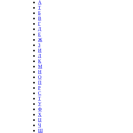
А
T
Б
В
Г
Д
Е
Ж
З
И
Л
К
М
Н
О
П
Р
С
Т
У
Ф
Х
Ц
Ч
Ш