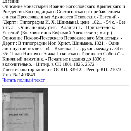
Евгений
Описание монастырей Иоанно-Богословскаго Крыпецкаго и
Рождество-Богородицкаго Снетогорскаго с прибавлением
списка Преосвященных Архиереев Псковских / Евгений -
[Дерпт : Типография И. Х. Шинмана], ценз. 1821. - 54 с. - Без
тит. л. - Опис. по шмуцтит. - Аллигат 1. - Приплетено к:
Евгений (Болховитинов Евфимий Алексеевич ; митр.).
Описание Псково-Печерскаго Первокласнаго Монастыря. -
Дерпт : В типографии Иог. Христ. Шинмана, 1821. - Один
лист пустой после с. 54. - Вклейка: 1 л. рукоп. между с. 34 и
35: "План Нижняго Этажа Псковскаго Троицкаго Собора". -
Книжный памятник. - Печатные издания до 1830 г.
включительно. - Цитир. в СК 1801-1825, 2572. -
Идентификатор записи в ОСКП: 33912. - Реестр КП: 21073. -
Инв. № 1493849.
Читать полный текст