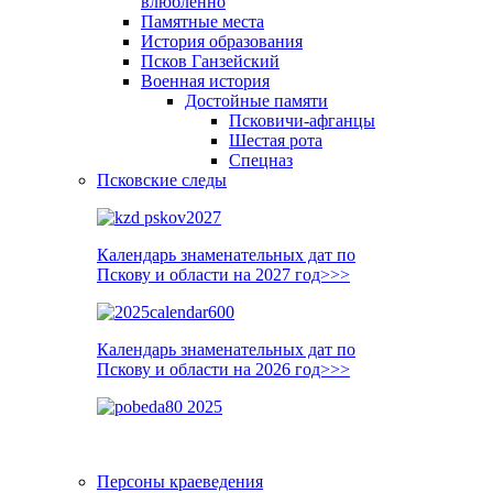
влюблённо
Памятные места
История образования
Псков Ганзейский
Военная история
Достойные памяти
Псковичи-афганцы
Шестая рота
Спецназ
Псковские следы
Календарь знаменательных дат по
Пскову и области на 2027 год>>>
Календарь знаменательных дат по
Пскову и области на 2026 год>>>
Персоны краеведения