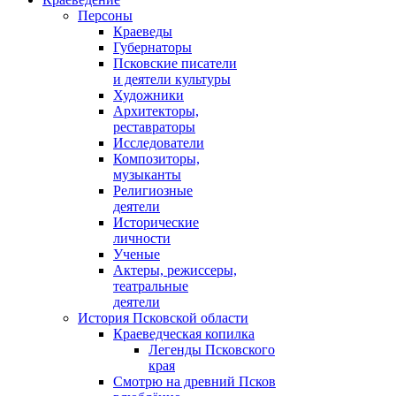
Персоны
Краеведы
Губернаторы
Псковские писатели
и деятели культуры
Художники
Архитекторы,
реставраторы
Исследователи
Композиторы,
музыканты
Религиозные
деятели
Исторические
личности
Ученые
Актеры, режиссеры,
театральные
деятели
История Псковской области
Краеведческая копилка
Легенды Псковского
края
Смотрю на древний Псков