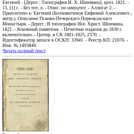
Евгений - [Дерпт : Типография И. Х. Шинмана], ценз. 1821. -
15, [1] с. - Без тит. л. - Опис. по шмуцтит. - Аллигат 2. -
Приплетено к: Евгений (Болховитинов Евфимий Алексеевич ;
митр.). Описание Псково-Печерскаго Первокласнаго
Монастыря. - Дерпт : В типографии Иог. Христ. Шинмана,
1821. - Книжный памятник. - Печатные издания до 1830 г.
включительно. - Цитир. в СК 1801-1825, 2570. -
Идентификатор записи в ОСКП: 33941. - Реестр КП: 21076. -
Инв. № 1493849.
Читать полный текст