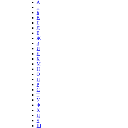
А
T
Б
В
Г
Д
Е
Ж
З
И
Л
К
М
Н
О
П
Р
С
Т
У
Ф
Х
Ц
Ч
Ш