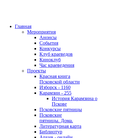
Главная
Мероприятия
Анонсы
События
Конкурсы
Клуб краеведов
Киноклуб
Час краеведения
Проекты
Красная книга
Псковской области
Изборск - 1160
Карамзин - 255
История Карамзина о
Пскове
Псковские пятницы
Псковские
пятницы. Дома.
Литературная карта
Библиотур
Архив - онлайн