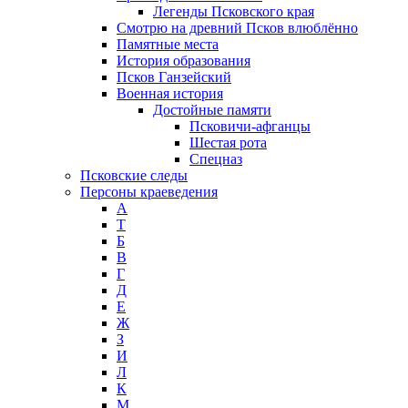
Легенды Псковского края
Смотрю на древний Псков влюблённо
Памятные места
История образования
Псков Ганзейский
Военная история
Достойные памяти
Псковичи-афганцы
Шестая рота
Спецназ
Псковские следы
Персоны краеведения
А
T
Б
В
Г
Д
Е
Ж
З
И
Л
К
М