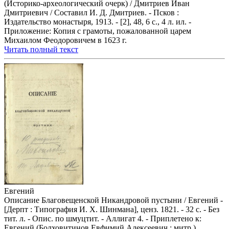
(Историко-археологический очерк) / Дмитриев Иван
Дмитриевич / Составил И. Д. Дмитриев. - Псков :
Издательство монастыря, 1913. - [2], 48, 6 с., 4 л. ил. -
Приложение: Копия с грамоты, пожалованной царем
Михаилом Феодоровичем в 1623 г.
Читать полный текст
Евгений
Описание Благовещенской Никандровой пустыни / Евгений -
[Дерпт : Типография И. Х. Шинмана], ценз. 1821. - 32 с. - Без
тит. л. - Опис. по шмуцтит. - Аллигат 4. - Приплетено к:
Евгений (Болховитинов Евфимий Алексеевич ; митр.).